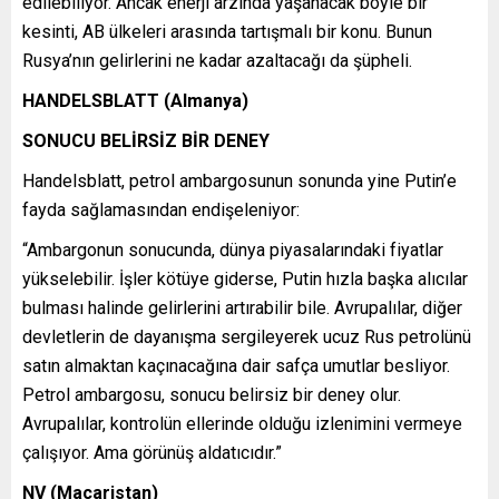
edilebiliyor. Ancak enerji arzında yaşanacak böyle bir
kesinti, AB ülkeleri arasında tartışmalı bir konu. Bunun
Rusya’nın gelirlerini ne kadar azaltacağı da şüpheli.
HANDELSBLATT (Almanya)
SONUCU BELİRSİZ BİR DENEY
Handelsblatt, petrol ambargosunun sonunda yine Putin’e
fayda sağlamasından endişeleniyor:
“Ambargonun sonucunda, dünya piyasalarındaki fiyatlar
yükselebilir. İşler kötüye giderse, Putin hızla başka alıcılar
bulması halinde gelirlerini artırabilir bile. Avrupalılar, diğer
devletlerin de dayanışma sergileyerek ucuz Rus petrolünü
satın almaktan kaçınacağına dair safça umutlar besliyor.
Petrol ambargosu, sonucu belirsiz bir deney olur.
Avrupalılar, kontrolün ellerinde olduğu izlenimini vermeye
çalışıyor. Ama görünüş aldatıcıdır.”
NV (Macaristan)