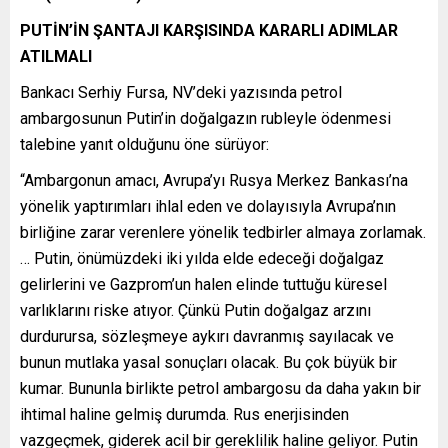
PUTİN’İN ŞANTAJI KARŞISINDA KARARLI ADIMLAR
ATILMALI
Bankacı Serhiy Fursa, NV’deki yazısında petrol
ambargosunun Putin’in doğalgazın rubleyle ödenmesi
talebine yanıt olduğunu öne sürüyor:
“Ambargonun amacı, Avrupa’yı Rusya Merkez Bankası’na
yönelik yaptırımları ihlal eden ve dolayısıyla Avrupa’nın
birliğine zarar verenlere yönelik tedbirler almaya zorlamak.
… Putin, önümüzdeki iki yılda elde edeceği doğalgaz
gelirlerini ve Gazprom’un halen elinde tuttuğu küresel
varlıklarını riske atıyor. Çünkü Putin doğalgaz arzını
durdurursa, sözleşmeye aykırı davranmış sayılacak ve
bunun mutlaka yasal sonuçları olacak. Bu çok büyük bir
kumar. Bununla birlikte petrol ambargosu da daha yakın bir
ihtimal haline gelmiş durumda. Rus enerjisinden
vazgeçmek, giderek acil bir gereklilik haline geliyor. Putin