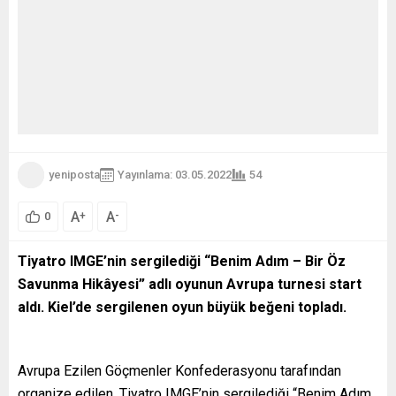
yeniposta
Yayınlama: 03.05.2022
54
A
A
+
-
0
Tiyatro IMGE’nin sergilediği “Benim Adım – Bir Öz
Savunma Hikâyesi” adlı oyunun Avrupa turnesi
start
aldı. Kiel’de sergilenen oyun büyük beğeni topladı.
Avrupa Ezilen Göçmenler Konfederasyonu tarafından
organize edilen, Tiyatro IMGE’nin sergilediği “Benim Adım