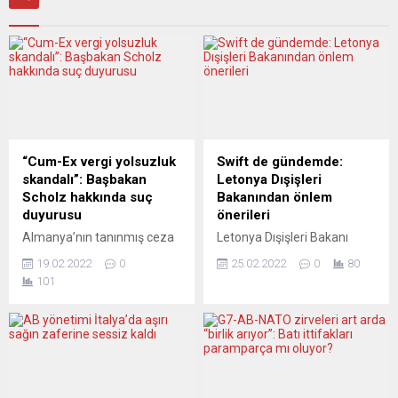
“Cum-Ex vergi yolsuzluk
Swift de gündemde:
skandalı”: Başbakan
Letonya Dışişleri
Scholz hakkında suç
Bakanından önlem
duyurusu
önerileri
Almanya’nın tanınmış ceza
Letonya Dışişleri Bakanı
savunma avukatlarından
Edgars Rinkevics, Rusya’nın
19.02.2022
0
25.02.2022
0
80
Gerhard Strate, Almanya
Ukrayna’ya saldırılarına
101
Başbakanı Olaf Scholz
ilişkin, “Rusya’ya yönelik
hakkında “Cum-Ex” vergi
yaptırımlar genişletilmelidir”
yolsuzluk skandalına karışan
dedi ve Rusya’nın Swift dışı
Warburg Bank’a ilişkin suç
bırakılmasını istedi.
duyurusunda bulundu.
Çevrimiçi basın
Alman Haber Ajansı’nın
toplantısında konuşan
(DPA) haberine göre,
Bakan Rinkevics,