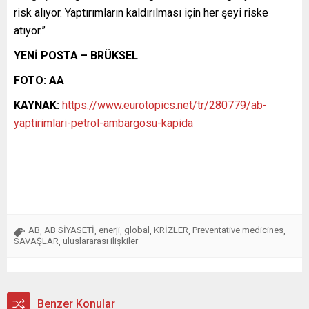
risk alıyor. Yaptırımların kaldırılması için her şeyi riske
atıyor.”
YENİ POSTA – BRÜKSEL
FOTO: AA
KAYNAK:
https://www.eurotopics.net/tr/280779/ab-
yaptirimlari-petrol-ambargosu-kapida
AB
AB SİYASETİ
enerji
global
KRİZLER
Preventative medicines
,
,
,
,
,
,
SAVAŞLAR
uluslararası ilişkiler
,
Benzer Konular