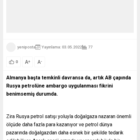
yeniposta
Yayınlama: 03.05.2022
77
A
A
+
-
0
Almanya başta temkinli davransa da, artık AB çapında
Rusya petrolüne ambargo uygulanması fikrini
benimsemiş durumda.
Zira Rusya petrol satışı yoluyla doğalgaza nazaran önemli
ölçüde daha fazla para kazanıyor ve petrol dünya
pazarında doğalgazdan daha esnek bir şekilde tedarik