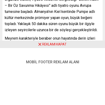
– Bir Öz Savunma Hikâyesi” adlı tiyatro oyunu Avrupa
turnesine başladı. Almanya’nın Kiel kentinde Pumpe adlı
kültür merkezinde prömiyer yapan oyun, büyük beğeni
topladı. Yaklaşık 50 dakika süren oyunu büyük bir ilgiyle
izleyen seyircilerle uzunca bir de söyleşi gerçekleştirildi.
Meyrem karakteriyle beraber onun hayatında derin izleri
olan üç kuşak kadının hikâyesinin anlatıldığı oyun,
REKLAMI KAPAT
izleyicide derin izler bırakıyor, düşünmeye ve sorgulamaya
sevk ediyor.
MOBİL FOOTER REKLAM ALANI
Oyunun ardından yapılan söyleşinin oldukça canlı ve uzun
sürmesi, oyuna gösterilen ilgiyi de sungelemekeydi.
Söyleşi başlamadan önce turneyi düzenleyen AVEG-Kon
adına yapılan kısa bir konuşmada turne hakkında
izleyicilere bilgi verildi ve katılımdan dolayı teşekkür
edildi.