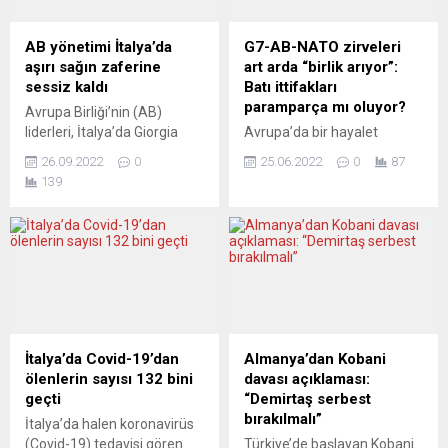
Gerhard Strate, Hamburg
Ukrayna’daki son gelişmeleri
Başsavcılığına Olaf Scholz
ve Letonya’nın tutumunu
AB yönetimi İtalya’da
G7-AB-NATO zirveleri
ve eski Hamburg Belediye
değerlendirdi. Bölgedeki
aşırı sağın zaferine
art arda “birlik arıyor”:
Başkanı Peter
gerilimin Ukrayna tarafından
sessiz kaldı
Batı ittifakları
Tschentscher’i Cum-Ex
provoke edilmediğini
paramparça mı oluyor?
Avrupa Birliği’nin (AB)
skandalında vergi
savunan Rinkevics, “Bu
liderleri, İtalya’da Giorgia
Avrupa’da bir hayalet
kaçakçılığına yardım ve
tamamen bir Rus işgalidir ve
Meloni liderliğindeki aşırı
dolaşıyor şu sıralarda.
yataklık...
Birleşmiş Milletler
26.09.2022
0
25.06.2022
0
87
sağcı “İtalya’nın Kardeşleri
Bölünüp parça parça olma
sözleşmeleri...
139
Partisi” (FdI) ve parçası
hayaleti bu. “Türkiye
olduğu sağ ittifakın
bölünüyor” diye bağıran
kazandığı seçimlerle ilgili
çoktu Avrupa’da, ama
açıklama yapmadı. AB
bumerang tersine dönmüş
Komisyonu Başkanı Ursula
gibi: Yaşlı kıtada korku
von der Leyen’in geçen
yayılıyor. Ukrayna Savaşı’nın
hafta, İtalya’da seçime 3
Avrupa Birliği’nin “birlik ve
gün kala yaptığı “işlerin zor
beraberliğini” şimdiden
bir yöne gitmesi
bozduğu ileri sürülüyor. Bu
İtalya’da Covid-19’dan
Almanya’dan Kobani
durumunda, Macaristan ve
konuda biriken belge ve
ölenlerin sayısı 132 bini
davası açıklaması:
Polonya örneklerinde
bilgiler Brüksel için hayra
geçti
“Demirtaş serbest
olduğu...
alamet değil. Tek...
bırakılmalı”
İtalya’da halen koronavirüs
(Covid-19) tedavisi gören
Türkiye’de başlayan Kobani