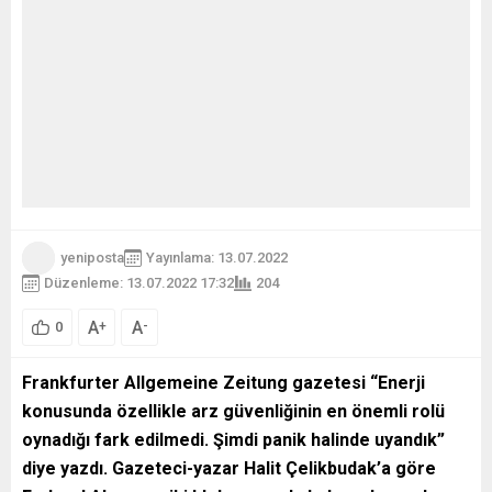
yeniposta
Yayınlama: 13.07.2022
Düzenleme: 13.07.2022 17:32
204
A
A
+
-
0
Frankfurter Allgemeine Zeitung gazetesi “Enerji
konusunda özellikle arz güvenliğinin en önemli rolü
oynadığı fark edilmedi. Şimdi panik halinde uyandık”
diye yazdı. Gazeteci-yazar Halit Çelikbudak’a göre