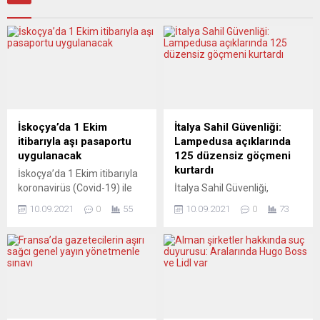
İskoçya’da 1 Ekim
İtalya Sahil Güvenliği:
itibarıyla aşı pasaportu
Lampedusa açıklarında
uygulanacak
125 düzensiz göçmeni
kurtardı
İskoçya’da 1 Ekim itibarıyla
koronavirüs (Covid-19) ile
İtalya Sahil Güvenliği,
mücadele kapsamında gece
Lampedusa Adası
10.09.2021
0
55
10.09.2021
0
73
kulüpleri, müzik festivalleri
açıklarındaki kayalıklara
ve futbol maçlarına girişte
sığınan 125 düzensiz
aşı pasaportu istenecek.
göçmeni kurtardı. İtalya
İskoçya parlamentosu, gece
Sahil Güvenlik
kulüpleri ve festivallerin yanı
Komutanlığından yapılan
sıra kapalı ortamlarda
yazılı açıklamada, bu sabah
ayakta 500’den fazla kişinin
erken saatlerde iki ayrı
katıldığı etkinlikler için
tekneyle Tavşan Adası