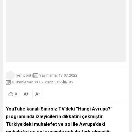
yeniposta
Yayınlama: 13.07.2022
Düzenleme: 13.07.2022 13:55
95
A
A
+
-
0
YouTube kanalı Sınırsız TV’deki “Hangi Avrupa?”
programında izleyicilerin dikkatini çekmiştir.
Türkiye’deki muhalefet ve sol ile Avrupa’daki
muhalefet ve sol arasında pek de fark olmadığı