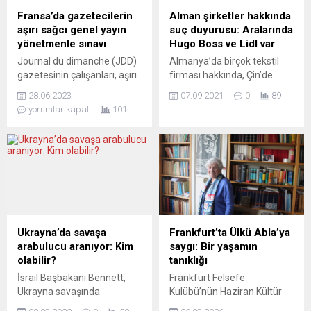
geçerli olacak aşı pasaportu
kıyılarındaki kayalıklarına
Fransa’da gazetecilerin
Alman şirketler hakkında
uygulamasını onayladı.
ulaşan ve burada mahsur
aşırı sağcı genel yayın
suç duyurusu: Aralarında
Uygulama, ayakta 4 binden
kalan 125 göçmenin tespit
yönetmenle sınavı
Hugo Boss ve Lidl var
fazla seyircinin katıldığı...
edildiği belirtildi. Düzensiz
Journal du dimanche (JDD)
Almanya’da birçok tekstil
göçmenleri taşıyan
gazetesinin çalışanları, aşırı
firması hakkında, Çin’de
teknelerden birinin battığı da
sağcı Geoffroy Lejeune’ün
Uygurların zorla
ifade edildi. İtalya...
28.06.2023
07.09.2021
0
89
yeni genel yayın yönetmeni
çalıştırılmasından kazanç
yorumlar kapalı
101
olarak atanması üzerine
sağladıkları gerekçesiyle suç
protesto etmek amacıyla
duyurusunda bulunuldu.
greve gitti. Bu atanma,
Aralarında Hugo Boss ve
Vincent Bolloré’ye ait
Lidl’ın da bulunduğu
Vivendi medya holdingi
şirketlerin Sincan Uygur
tarafından, Lagardère
Özerk Bölgesi’nde
yayınevinin sahip olduğu
Uygurların zorla
medya kuruluşlarının satın
çalıştırılmasından doğrudan
alınmasının ardından
ya da dolaylı kazanç
Ukrayna’da savaşa
Frankfurt’ta Ülkü Abla’ya
gerçekleşti. Bolloré, sağ ve
sağladığı ve bu nedenle
arabulucu aranıyor: Kim
saygı: Bir yaşamın
aşırı sağ polemiklerin
insanlığa karşı suça bulaştığı
olabilir?
tanıklığı
sözcülüğünü yaptığı
ileri sürüldü. ECCHR Federal
İsrail Başbakanı Bennett,
Frankfurt Felsefe
medya...
Başsavcılık’a sunduğu dava
Ukrayna savaşında
Kulübü’nün Haziran Kültür
dilekçesinde Uluslararası...
arabulucu olmaya çalışıyor.
Evi’nde gerçekleştirdiği