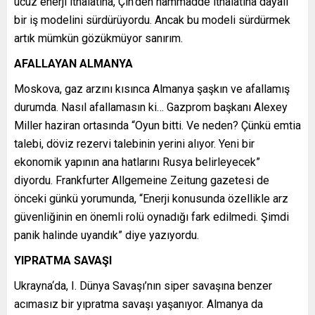
ucuz enerji ithalatına, Çin’den hammadde ithalatına dayalı
bir iş modelini sürdürüyordu. Ancak bu modeli sürdürmek
artık mümkün gözükmüyor sanırım.
AFALLAYAN ALMANYA
Moskova, gaz arzını kısınca Almanya şaşkın ve afallamış
durumda. Nasıl afallamasın ki… Gazprom başkanı Alexey
Miller haziran ortasında “Oyun bitti. Ve neden? Çünkü emtia
talebi, döviz rezervi talebinin yerini alıyor. Yeni bir
ekonomik yapının ana hatlarını Rusya belirleyecek”
diyordu. Frankfurter Allgemeine Zeitung gazetesi de
önceki günkü yorumunda, “Enerji konusunda özellikle arz
güvenliğinin en önemli rolü oynadığı fark edilmedi. Şimdi
panik halinde uyandık” diye yazıyordu.
YIPRATMA SAVAŞI
Ukrayna‘da, I. Dünya Savaşı’nın siper savaşına benzer
acımasız bir yıpratma savaşı yaşanıyor. Almanya da