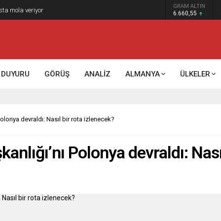
GRAM ALTIN
sta mola veriyor
6.660,55
DUYURU
GÖRÜŞ
ANALİZ
ALMANYA
ÜLKELER
lonya devraldı: Nasıl bir rota izlenecek?
nlığı’nı Polonya devraldı: Nasıl