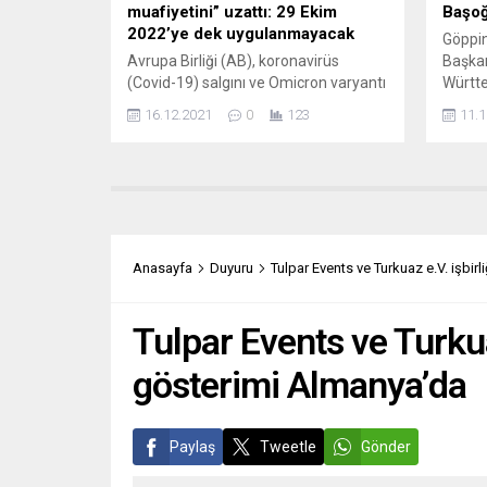
muafiyetini” uzattı: 29 Ekim
Başoğ
2022’ye dek uygulanmayacak
Göppin
Avrupa Birliği (AB), koronavirüs
Başka
(Covid-19) salgını ve Omicron varyantı
Württe
nedeniyle havayolu şirketlerine
verild
16.12.2021
0
123
11.1
sağlanan slot kural muafiyetini 29
gerçek
Ekim 2022’ye kadar uzattı. AB
nedeni
Komisyonu, havayollarını salgının
Baden
etkilerinden korumak için slot
Başbak
kurallarının gevşetilmesi
onurla
uygulamasının süresinin uzatıldığını
bölged
açıkladı. Buna göre, AB ülkelerinde
özveri
Anasayfa
Duyuru
Tulpar Events ve Turkuaz e.V. işbir
slotun en az yüzde 80’ini kullanmaya
güzell
yönelik normal kurallar 29...
bizim 
gücü...
Tulpar Events ve Turkuaz
gösterimi Almanya’da
Paylaş
Tweetle
Gönder