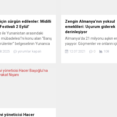
için sürgün edilenler: Midilli
Zengin Almanya’nın yoksul
Festivali 2 Eylül’
emeklileri: Uçurum giderek
derinleşiyor
e ile Yunanistan arasındaki
 mübadelesi“ni konu alan “Barış
Almanya’da 21 milyonu aşkın e
ürülenler” belgeselinin Yunanca
yaşıyor. Göçmenler ve onların iç
onunun dünya prömiyeri, Midilli
en büyük bölümü oluşturan Tür
8.2025
yorumlar kapalı
12.07.2021
0
108
nda ilk kez düzenlenen “Barış
kökenliler, ülke ortalamasının ç
tluk Festivali“ kapsamında 3
altında bir emekli maaşıyla ya
gecesi saat 21:30’da
zorunda kalıyorlar. 67 yaşından
ilecek. Osman Okkan ve
1 milyonu aşkın emekli ek gelir iç
 Sitte’nin, 2003 yılında Fransız-
işte çalışıyor. Federal Almanya’
ortak televizyon kanalı ARTE
emekli olmasına rağmen bir işt
tı Alman Radyo ve Televizyon...
çalışmak zorunda kalan yaşlıların
i yöneticisi Hacer