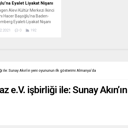
lu’na Eyalet Liyakat Nişanı
gen Alevi Kültür Merkezi İkinci
nı Hacer Başoğlu’na Baden-
mberg Eyaleti Liyakat Nişanı
i. Göppingen ve çevresinde
2.2021
0
192
leştirdiği gönüllü çalışmalar
yle tanınan Hacer Başoğlu,
-Württemberg Eyalet
anlık Liyakat Nişanı ile
ndırıldı. Başoğlu, “Yaşadığımız
e birlik, beraberlik, samimiyet,
 ve gönülden katkılarla
liği ile: Sunay Akın’ın yeni oyununun ilk gösterimi Almanya’da
ikler yaşayıp yaşatabilmek
elimizde. Bunun için herkes
 e.V. işbirliği ile: Sunay Akın’ı