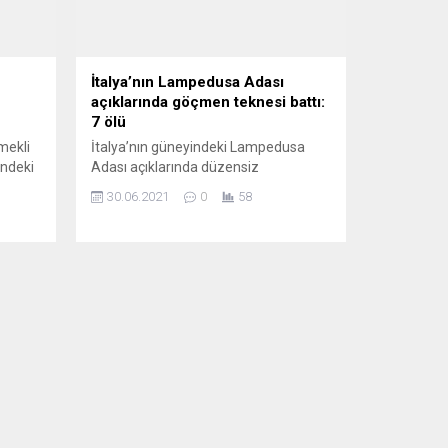
İtalya’nın Lampedusa Adası
açıklarında göçmen teknesi battı:
7 ölü
mekli
İtalya’nın güneyindeki Lampedusa
indeki
Adası açıklarında düzensiz
kiye
göçmenleri taşıyan bir teknenin
30.06.2021
0
58
ok
batması sonucu 7 kişi hayatını
şamak
kaybetti. İtalya’nın Akdeniz’de
 büyük
Afrika’ya en yakın kara parçası olan
in bir
Lampedusa Adası’nın açıklarında
da
sabahın erken saatlerde yeni bir
e
göçmen faciası yaşandı. ANSA
...
ajansının haberine göre,
Lampedusa’nın 5 mil açığında batan
teknede, biri hamile 7 düzensiz
göçmen...