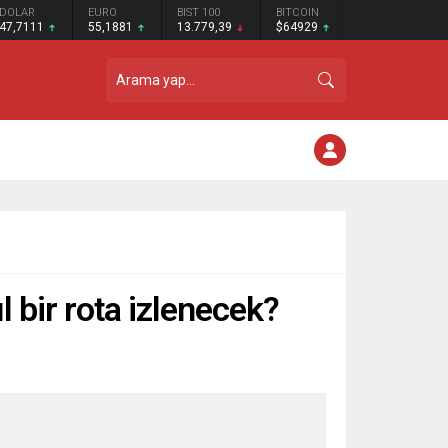
DOLAR
EURO
BIST 100
BITCOIN
47,7111
55,1881
13.779,39
$64929
 bir rota izlenecek?