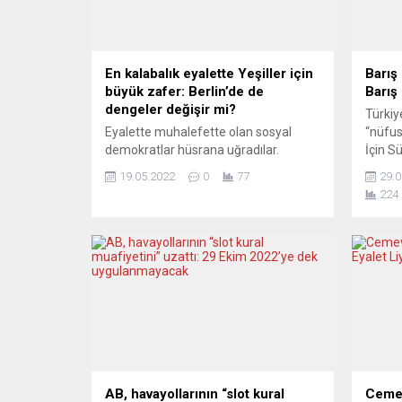
En kalabalık eyalette Yeşiller için
Barış 
büyük zafer: Berlin’de de
Barış 
dengeler değişir mi?
Türkiy
Eyalette muhalefette olan sosyal
“nüfus
demokratlar hüsrana uğradılar.
İçin S
1947’den bu yana en kötü seçim
versiy
19.05.2022
0
77
29.0
sonucunu aldılar. Seçimde müthiş bir
Adası’
224
başarı yakalayan Yeşiller ise oy oranını
ve Dos
üç kat artırdı. Yeşiller için büyük bir
Eylül 
zafer. Bu çıkışın Berlin üzerindeki
göster
etkileri ne olacak? Almanya’da 16
Simone
eyaletten biri Kuzey Ren Vestfalya
Alman 
Eyaleti’nde pazar günü eyalet...
ile Ba
AB, havayollarının “slot kural
Cemev