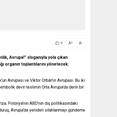
A
A
+
-
0
lik, Avrupa!” sloganıyla yola çıkan
ğı organın toplantılarını yönetecek.
’un Avrupası ve Viktor Orbán’ın Avrupası. Bu iki
u sembolik devir teslimin Orta Avrupa’da derin bir
amza, Polonya’nın ABD’nin dış politikasındaki
lü duruş, Avrupa’da yeniden silahlanmayı gündeme