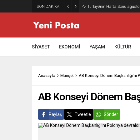
SON DAKİKA
Türkiye’nin Hafta Sonu ağusto
SİYASET
EKONOMİ
YAŞAM
KÜLTÜR
Anasayfa
Manşet
AB Konseyi Dönem Başkanlığı’nı Po
AB Konseyi Dönem Başka
Paylaş
Tweetle
Gönder