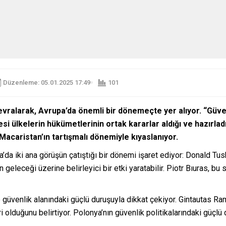
Düzenleme: 05.01.2025 17:49
101
vralarak, Avrupa’da önemli bir dönemeçte yer alıyor. “Güven
i ülkelerin hükümetlerinin ortak kararlar aldığı ve hazırladı
 Macaristan’ın tartışmalı dönemiyle kıyaslanıyor.
da iki ana görüşün çatıştığı bir dönemi işaret ediyor: Donald Tusk
ın geleceği üzerine belirleyici bir etki yaratabilir. Piotr Bıuras, b
ve güvenlik alanındaki güçlü duruşuyla dikkat çekiyor. Gintautas R
ri olduğunu belirtiyor. Polonya’nın güvenlik politikalarındaki güç