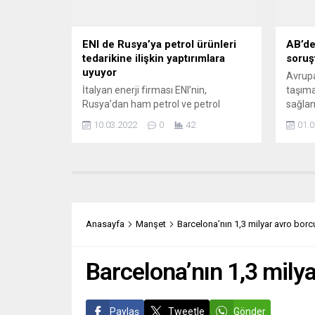
ENI de Rusya’ya petrol ürünleri
AB’de
tedarikine ilişkin yaptırımlara
soruş
uyuyor
Avrupa
İtalyan enerji firması ENI’nin,
taşıma
Rusya’dan ham petrol ve petrol
sağlan
ürünleri tedarikiyle ilgili yeni
soruşt
10.03.2022
0
42
01.0
sözleşmelerin taahhütlerini askıya
Komisy
aldığı bildirildi. İtalyan ANSA ajansının
Deutsc
haberine göre, ENI basın sözcüsü
demiry
aracılığıyla konuya ilişkin açıklama
Cargo 
yapıldı. Buna göre ENI, Rusya’nın
AB reka
Ukrayna’yı işgali nedeniyle
etmedi
Moskova’dan hampetrol ve petrol
soruşt
Anasayfa
Manşet
Barcelona’nın 1,3 milyar avro borc
ürünleri tedarikiyle ilgili yeni
Açıkla
sözleşmelerin taahhütlerini askıya...
Barcelona’nın 1,3 mily
Paylaş
Tweetle
Gönder