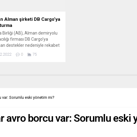
n Alman şirketi DB Cargo’ya
turma
 Birliği (AB), Alman demiryolu
cılığı firması DB Cargo’ya
an destekler nedeniyle rekabet
urması başlattı. AB
2.2022
0
75
onu, Alman demiryolu şirketi
he Bahn’ın (DB Grubu)
olu yük taşımacılığı yapan DB
firmasına sağladığı desteklerin
bet kurallarını ihlal edip
ğini belirlemek üzere resmi
urma başlatıldığını açıkladı.
u var: Sorumlu eski yönetim mi?
mada, DB Cargo’nun kamuya...
ar avro borcu var: Sorumlu eski