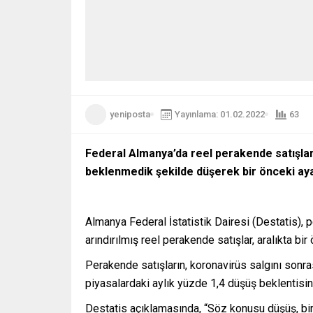
yeniposta
Yayınlama: 01.02.2022
63
Federal Almanya’da reel perakende satışlar,
beklenmedik şekilde düşerek bir önceki aya
Almanya Federal İstatistik Dairesi (Destatis), p
arındırılmış reel perakende satışlar, aralıkta bi
Perakende satışların, koronavirüs salgını sonra
piyasalardaki aylık yüzde 1,4 düşüş beklentisin
Destatis açıklamasında, “Söz konusu düşüş, bi