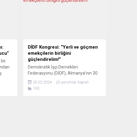
ı:
DİDF Kongresi: “Yerli ve göçmen
nucu”
emekçilerin birliğini
güçlendirelim!”
 bir
ından
Demokratik İşçi Dernekleri
ş
Federasyonu (DİDF), Almanya’nın 30
 Altaş,
kentinden 120 delegenin katılımıyla
20.02.2024
yorumlar kapalı
16-18 Şubat tarihlerinde genel
100
.
kongresini gerçekleştirdi. Manheim’da
G)
yapılan kongrede delegeler iki gün
boyunca güncel politik gelişmeleri ve
masına
farklı alanlarda sürdürülen çalışmaları
i:
değerlendirdiler ve yeni yönetim
 gibi
kurulunu seçtiler. Yeni çalışma dönemi
e’deki
için birçok konuda kararlar alınıp
planların yapıldığı kongre, ırkçılığa...