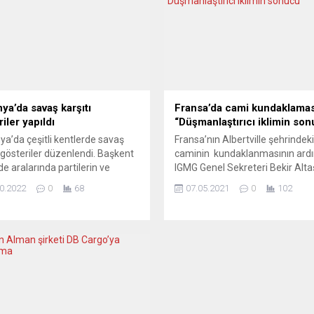
ya’da savaş karşıtı
Fransa’da cami kundaklamas
iler yapıldı
“Düşmanlaştırıcı iklimin so
a’da çeşitli kentlerde savaş
Fransa’nın Albertville şehrindeki
ı gösteriler düzenlendi. Başkent
caminin kundaklanmasının ard
de aralarında partilerin ve
IGMG Genel Sekreteri Bekir Alta
aların bulunduğu inisiyatif
saldırıyla ilgili bir açıklama yaptı.
0.2022
0
68
07.05.2021
0
102
ndan düzenlenen savaş karşıtı
saldırıyı “düşmanlaştırıcı iklimin
 için yüzlerce kişi,
sonucu” sözleriyle değerlendirdi
dbrunnen Tren İstasyonu’nun
İslam Toplumu Milli Görüş (IGM
e toplandı. Yoğun yağmur
Genel Sekreteri Bekir Altaş,
aki gösteride “3. Dünya
Albertville’deki cami kundakla
’na aktif direniş”, “Dünya savaşı
ilişkin saldırıyı şöyle değerlendird
ine karşı bir barış harekatının
“Düşmanlaştırıcı siyasi iklimin ne
. Her türlü emperyalist
sonuçlar doğurduğunu Albertvill
anlığa karşı”...
camimize yapılan...