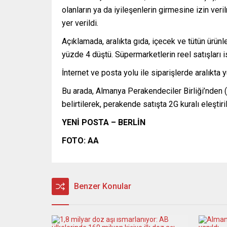
olanların ya da iyileşenlerin girmesine izin ver
yer verildi.
Açıklamada, aralıkta gıda, içecek ve tütün ürünl
yüzde 4 düştü. Süpermarketlerin reel satışları is
İnternet ve posta yolu ile siparişlerde aralıkta
Bu arada, Almanya Perakendeciler Birliği’nden 
belirtilerek, perakende satışta 2G kuralı eleştiril
YENİ POSTA – BERLİN
FOTO: AA
Benzer Konular