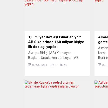
1,8 milyar doz aşı ısmarlanıyor:
Alman
AB ülkelerinde 160 milyon kişiye
göster
ilk doz aşı yapıldı
Almany
Avrupa Birliği (AB) Komisyonu
karşıt
Başkanı Ursula von der Leyen, AB
Berlin’
ülkelerinin, koronavirüse karşı aşı
sendik
09.05.2021
0
60
02.1
kullanımında iyi bir yolda olduğunu
tarafı
savundu. Von der Leyen, toplam 1
gösteri
milyar 800 milyon doz BioNTech aşısı
Gesun
alımı için yeni bir sözleşme
önünd
imzalandığını da hatırlattı. Portekiz’in
altınd
Porto kentinde düzenlenen Sosyal
Savaşı
Zirve toplantısı sonrasında
tehdid
gazetecilerin sorularını yanıtlayan...
zamanı
saldırg