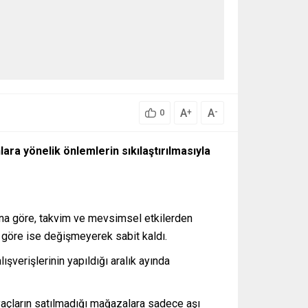
A
A
+
-
0
ra yönelik önlemlerin sıkılaştırılmasıyla
 Buna göre, takvim ve mevsimsel etkilerden
na göre ise değişmeyerek sabit kaldı.
şverişlerinin yapıldığı aralık ayında
açların satılmadığı mağazalara sadece aşı