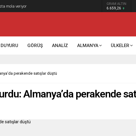
GRAM ALTIN
sta mola veriyor
6.659,26
DUYURU
GÖRÜŞ
ANALİZ
ALMANYA
ÜLKELER
nya’da perakende satışlar düştü
urdu: Almanya’da perakende sat