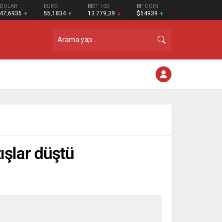
DOLAR
EURO
BIST 100
BITCOIN
47,6936
55,1834
13.779,39
$64939
ışlar düştü