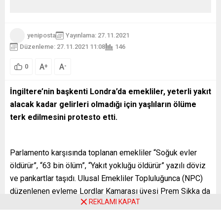
yeniposta
Yayınlama: 27.11.2021
Düzenleme: 27.11.2021 11:08
146
A
A
+
-
0
İngiltere’nin başkenti Londra’da emekliler, yeterli yakıt
alacak kadar gelirleri olmadığı için yaşlıların ölüme
terk edilmesini protesto etti.
Parlamento karşısında toplanan emekliler “Soğuk evler
öldürür”, “63 bin ölüm”, “Yakıt yokluğu öldürür” yazılı döviz
ve pankartlar taşıdı. Ulusal Emekliler Topluluğunca (NPC)
düzenlenen eyleme Lordlar Kamarası üyesi Prem Sikka da
REKLAMI KAPAT
destek verdi.