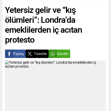
Cumhuriyet Halk Partisi
Bahn), saldırı nedeniyle
Yetersiz gelir ve “kış
(CHP) Şehir Örgütlenmeleri
hatların trafiğe kapatıldığı ve
Kurucular Kurulu, dönüşüme
ICE tren...
ölümleri”: Londra’da
ilişkin bilgileri...
emeklilerden iç acıtan
protesto
Paylaş
Tweetle
Gönder