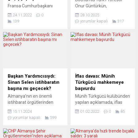
Fransa Cumhurbaşkanı
Onur Güntürkün,
Emmanuel Macron,
Almanya’da Yılın Profesörü
24.11.2022
0
28.10.2025
dünyadaki son gerilimin bir
Seçildi Almanya’nın prestijli
139
yorumlar kapalı
317
düzen değişikliğinden
“Yılın Profesörü 2025”
kaynaklandığını belirtirken,
ödülüne, Ruhr Üniversitesi
“şiddetin toplumlara
Bochum’da (RUB) görev
yerleşme eğiliminin endişe
yapan Türk asıllı profesör
verici” olduğuna da dikkat
Onur Güntürkün layık
çekti. Paris’te Elysee
görüldü. Biyopsikoloji bölüm
Sarayı’nda Fransız belediye
başkanı olan Güntürkün,
başkanlarının yanı sıra bazı
ödülünü 27 Ekim’de
Ukraynalı belediye
düzenlenen törenle aldı.
Başkan Yardımcısıydı:
İflas davası: Münih
başkanlarını ağırlayan
Doğa Bilimleri ve Tıp
Sinan Selen istihbaratın
Türkgücü mahkemeye
Macron, buradaki
kategorisindeki bu birincilik
başına mı geçecek?
başvurdu
konuşmasında, Fransız
ödülünü, Regensburg
Almanya’nın en önemli
Münih Türkgücü kulübünden
toplumundaki değişimlere
Üniversitesi’nden Prof....
istihbarat örgütlerinden
yapılan açıklamada, iflas
işaret etti. Macron, şiddetin
BfV’nin (Federal İstihbarat
davası açmamak için her
toplumlara yerleştiğini
15.11.2024
01.02.2022
0
85
Dairesi / Bundesamt
yolun denendiğine, ancak bu
belirterek “Demokraside
yorumlar kapalı
599
fürVerfassungsschutz)
son adımın kaçınılmaz
nefret...
başına Türk kökenli bir
olduğuna dikkat çekildi.
istihbaratçı gelebilir. Bu
Federal Almanya 3. Futbol