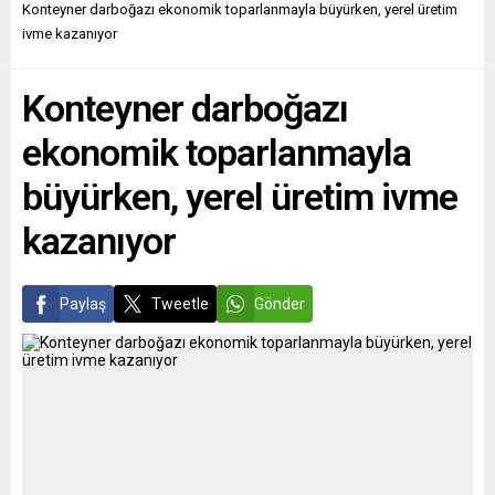
ismini vermeyi
yükselen militarizasyon
Konteyner darboğazı ekonomik toparlanmayla büyürken, yerel üretim
planladıklarını söyleyen
dalgasını değerlendiriyor.
ivme kazanıyor
Zelenskiy, “Söz vermek bir
GAZETA WYBORCZA
kenara, pratik uygulamaya
(Polonya) POLONYA, BİR
Konteyner darboğazı
geçiyoruz. Bu bizim ulusal
ZAMANLARIN BATI
hava...
ALMANYASI...
ekonomik toparlanmayla
büyürken, yerel üretim ivme
kazanıyor
Paylaş
Tweetle
Gönder