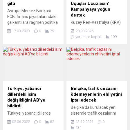
gitti
Uçuşlar Ucuzlasın”:
Kampanyaya yoğun
Avrupa Merkez Bankası
destek
ECB, finans piyasalarındaki
çalkantılara rağmen politika
Kuzey Ren-Vestfalya (KRV)
faizini yarım puan artırarak
Seçim Hakkı Girişimi,
17.03.2023
0
79
20.08.2025
yüzde 3,5’e çıkardı. Para
Avrupa’dan Türkiye’ye
yorumlar kapalı
199
otoriteleri bu kararla, halen
yapılan uçuşlarda özellikle
yüksek seyreden enflasyonu
okul tatillerinde uygulanan
frenlemeyi planlıyor.
yüksek fiyatlara dikkat
Yorumcular, bankacılık
çekerek başlattığı
sektörüne yönelik güven
kampanyaya yoğun destek
göstergesi niteliğindeki bu
aldığını açıkladı. Girişime
hamlenin güven mi verdiği
şimdiden 35 dernek ve
yoksa fazla mı riskli olduğu
federasyon destek verdi.
sorusuna yanıt arıyor. EL
KRV- Seçim Hakkı Girişimi
Türkiye, yabancı
Belçika, trafik cezasını
PERIÓDICO DE
Başkanı ve eğitimci-yazar
dillerdeki isim
ödemeyenlerin ehliyetini
CATALUNYA...
Bahattin Gemici, başta THY
değişikliğini AB’ye
iptal edecek
olmak üzere tüm havayolu
bildirdi
Belçika’da kurulacak yeni
şirketlerinin okul
Türkiye, yabancı dillerde
sistemle trafik cezalarını
tatillerinde...
“Türkiye” adının kullanımı
ödemeyenlerin ehliyetleri
02.06.2022
0
82
13.12.2021
0
konusunda Avrupa Birliği
otomatik olarak iptal
131