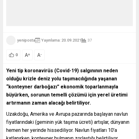
yeniposta
Yayınlama: 20.09.2021
37
A
A
+
-
0
Yeni tip koronavirüs (Covid-19) salgınının neden
olduğu krizle deniz yolu taşımacılığında yaşanan
“konteyner darboğazı” ekonomik toparlanmayla
büyürken, sorunun temelli çözümü için yerel üretimi
artırmanın zaman alacağı belirtiliyor.
Uzakdoğu, Amerika ve Avrupa pazarında başlayan navlun
fiyatlarındaki (geminin yük taşıma ücreti) artışlar, dünyanın
hemen her yerinde hissediliyor. Navlun fiyatları 10’a
katlanırken, konteyner bulmanın zorlaştığı belirtiliyor.