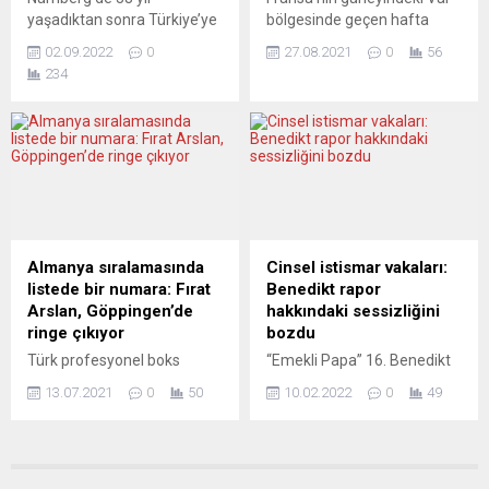
Cumhurbaşkanı Erdoğan ve
yaşadıktan sonra Türkiye’ye
bölgesinde geçen hafta
diğer müttefik ülke
giriş çıkış yapan Malatyalı iş
çıkan yangın, 8 bin hektarda
liderleriyle bir araya gelmeyi
02.09.2022
0
27.08.2021
0
56
insanı Bedri Yalçın’ın
etkili oldu Var İtfaiyesinden
sabırsızlıkla bekliyorum....
234
Türkiye’de kurduğu Anadolu
yapılan açıklamada, 16
Birliği Partisi (ABP)
Ağustos’ta Gonfaron
Almanya’da da
kasabası yakınlarında
örgütlenmeye başladı.
Maures Masifi’nde başlayan
Türkiye’de örgütlenerek
orman yangınının pazartesi
seçime girme hakkı
gününden bu yana kontrol
kazanan, kendisine kırmızı
altında tutulduğu, dün öğle
plaka ile 3 yakın 3 uzak
saatleri itibarıyla da
koruma tahsis edilen ABP
söndürüldüğü bildirildi.
Almanya sıralamasında
Cinsel istismar vakaları:
Genel Başkanı Bedri Yalçın,
Yangının çıkış sebebiyle ilgili
listede bir numara: Fırat
Benedikt rapor
çalışmaları hakkında bilgi
soruşturmada otoyol
Arslan, Göppingen’de
hakkındaki sessizliğini
verdi:...
dinlenme alanından
ringe çıkıyor
bozdu
ormana...
Türk profesyonel boks
“Emekli Papa” 16. Benedikt
tarihinin ilk ve tek dünya
uzun süren sessizliğini
13.07.2021
0
50
10.02.2022
0
49
şampiyonu Fırat Arslan,
bozarak Münih ve Freising
Göppingen’de ringe çıkmaya
Başpiskoposluğu’nda
hazırlanırken, genç
yaşanan çocuklara
boksörlerimize de destek
yönelik cinsel şiddet