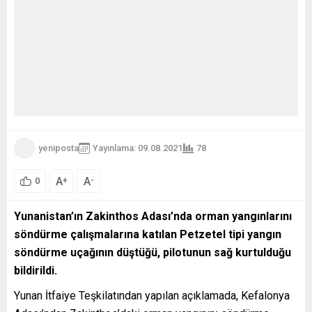
yeniposta
Yayınlama: 09.08.2021
78
A
A
+
-
0
Yunanistan’ın Zakinthos Adası’nda orman yangınlarını
söndürme çalışmalarına katılan Petzetel tipi yangın
söndürme uçağının düştüğü, pilotunun sağ kurtulduğu
bildirildi.
Yunan İtfaiye Teşkilatından yapılan açıklamada, Kefalonya