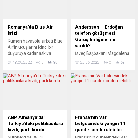
Romanya’da Blue Air
Andersson – Erdoğan
krizi
telefon görüşmesi:
Görüş birliğine mi
Rumen havayolu şirketi Blue
varıldı?
Air’in uçuşlarını ikinci bir
duyuruya kadar askıya
İsveç Başbakanı Magdalena
aldığını açıklaması, Avrupa
Andersson, Cumhurbaşkanı
13.09.2022
0
85
26.06.2022
0
63
genelinde on binlerce
Recep Tayyip Erdoğan ile
yolcuyu mağdur etti.
yaptıkları telefon
Temmuz 2020’den beri
görüşmesini resmi Twitter
şirketin iflas süreci devam
sayfasından duyurdu.
ederken, son zamanlarda
Andersson, paylaşımında
uçuş iptallerinde biletlerin
“Bugün erken saatlerde
iade edilmemesi ve karbon
Cumhurbaşkanı Erdoğan ile
emisyon sertifikalarının
İsveç’in NATO başvurusuyla
ödenmemesi nedeniyle de
ilgili güzel bir görüşme
ABP Almanya’da:
Fransa’nın Var
sorunlar ve skandallar
gerçekleştirdik. Gelecek
Türkiye’deki politikacılara
bölgesindeki yangın 11
yaşanıyordu. Ülke basını,
hafta Madrid’de yapılacak
kızdı, parti kurdu
günde söndürülebildi
havayolu şirketinin...
NATO Zirvesi’nde
Nürnberg’de 38 yıl
Fransa’nın güneyindeki Var