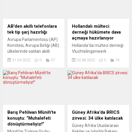
toplantıları düzenlendi. İki
göstererek, ”Sırp
gün süren toplantılara, AB
Cumhuriyeti entitesinin
tarafında Dış İlişkiler Servisi
yönetimine yaptırımlar
Genel Sekreteri Stefano
uygulanmasını kabul
Sannino, ABD tarafında ise
etmeyiz ve edemeyiz” dedi.
AB’den akıllı telefonlara
Hollandalı mülteci
Dışişleri Bakan Yardımcısı
Cumhurbaşkanı Vucic,
tek tip şarj hazırlığı
derneği hükümete dava
Wendy Sherman başkanlık...
başkent Belgrad’da Bosna
açmaya hazırlanıyor
Avrupa Parlamentosu (AP)
Hersek Devlet Başkanlık
Komitesi, Avrupa Birliği (AB)
Hollanda’da mülteci derneği
Konseyi Sırp Üyesi Milorad
ülkelerinde satılan akıllı
Vluchtelingenwerk
Dodik’i kabul...
telefon, tablet ve kamera
Nederland, Hollanda
21.04.2022
0
57
02.08.2022
0
74
gibi elektronik cihazlarda
hükümetine ve Sığınmacı
USB-C şarj girişi
Kabul Merkezi Kurumuna
kullanılmasını zorunlu hale
(COA), mültecilere gerekli
getirecek yasal
hukuki korumayı
düzenlemeye destek verdi.
sağlamadığı gerekçesiyle
Brüksel’de bir araya gelen
dava açacağını açıkladı.
AP İç Pazar ve Tüketici
Dernekten yapılan yazılı
Koruma Komitesi, çeşitli
açıklamada, hükümetin
elektronik cihazların USB-C,
ilticacılara gerekli hukuki
Barış Pehlivan Münih’te
Güney Afrika’da BRICS
Micro USB ve Lightning gibi
korumayı sağlayamadığı
konuştu: “Muhalefeti
zirvesi: 34 ülke katılacak
farklı...
gerekçesiyle 3 haftada
dönüştürmeliyiz!”
Güney Afrika Uluslararası
davanın açılmış olacağı
Münih’te Türkiye Grubu
İlişkiler ve İşbirliği Bakanı