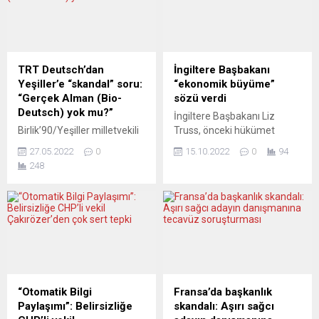
dezenformasyonla ilgili
Birliğinin (DGB) 22. Olağan
hazırladığı siteyi paylaştı.
Genel Kurulu’nda konuştu.
Josep Borrell, Twitter’dan
Avrupa’da 77 yıl önce 8
yaptığı paylaşımda, “Rus
Mayıs’ta insanlık tarihinin en
devletinin kontrolündeki
yıkıcı savaşlarının birinin
TRT Deutsch’dan
İngiltere Başbakanı
medyanın Donbas’taki
sona erdiğini belirten
Yeşiller’e “skandal” soru:
“ekonomik büyüme”
nüfusa karşı
Scholz, “Bu felaketten
“Gerçek Alman (Bio-
sözü verdi
gerçekleştirildiğini iddia
çıkardığımız ders, bir daha...
Deutsch) yok mu?”
İngiltere Başbakanı Liz
ettiği şiddet eylemlerini
Birlik’90/Yeşiller milletvekili
Truss, önceki hükümet
üretmeye devam ettiğini”
Cemal Bozoğlu katıldığı bir
tarafından planlanan 2023
belirterek...
27.05.2022
0
15.10.2022
0
94
programda TRT Deutsch
yılında kurumlar vergisini
248
kanalının Berlin Temsilcisi
yüzde 19’dan yüzde 25’e
tarafından Türk kökeni
çıkaran artışın kalacağını
nedeniyle nasıl ayrımcılığa
belirterek, ekonomik
uğradığını anlattı. Yeni Posta
büyümeyi sağlama sözünü
gazetesinin YouTube
yerine getirme konusunda
kanalında yayınlanan
”kesinlikle kararlı” olduğunu
Avrupa Gündemi’nde
bildirdi. İngiltere Başbakanı
Nasyonal Sosyalist Yeraltı
Truss, Maliye Bakanı Kwasi
hücresi (NSU) cinayetlerinin
Kwarteng’i görevden
“Otomatik Bilgi
Fransa’da başkanlık
Bavyera ayağının
almasının ardından
Paylaşımı”: Belirsizliğe
skandalı: Aşırı sağcı
araştırılmasına ilişkin
açıklamalarda bulundu.