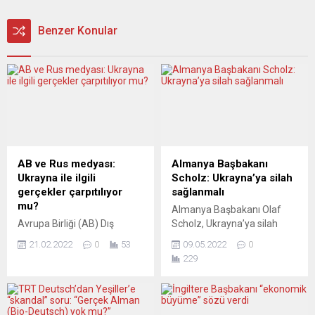
Benzer Konular
AB ve Rus medyası:
Almanya Başbakanı
Ukrayna ile ilgili
Scholz: Ukrayna’ya silah
gerçekler çarpıtılıyor
sağlanmalı
mu?
Almanya Başbakanı Olaf
Avrupa Birliği (AB) Dış
Scholz, Ukrayna’ya silah
İlişkiler ve Güvenlik Politikası
sağlanmasını savunarak,
21.02.2022
0
53
09.05.2022
0
Yüksek Temsilcisi Josep
Rusya Devlet Başkanı
229
Borrell, Rusya’nın devlet
Vladimir Putin’in kendilerine
kontrolündeki medyasının
başka seçenek
Ukrayna ile ilgili gerçekleri
bırakmadığını söyledi.
çarpıttığını belirterek AB’nin
Scholz, Almanya Sendikalar