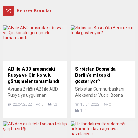
Benzer Konular
AB ile ABD arasındaki
Sırbistan Bosna’da
Rusya ve Çin konulu
Berlin’e mi tepki
görüşmeler tamamlandı
gösteriyor?
Avrupa Birliği (AB) ile ABD,
Sırbistan Cumhurbaşkanı
Rusya’ya uygulanan
Aleksandar Vucic, Bosna
yaptırımları delmemesi ve
Hersek Yüksek Temsilcisi
22.04.2022
0
53
16.04.2022
0
bu ülkeye destek
Christian Schmidt’in, “Bonn
104
vermemesi için Çin’e
Yetkileri” kapsamında Sırp
yaptıkları çağrıları tekrarladı.
Cumhuriyeti Entite
AB ile ABD arasında
Meclisinde kabul edilen
Brüksel’de istişare
yasayı askıya almasına tepki