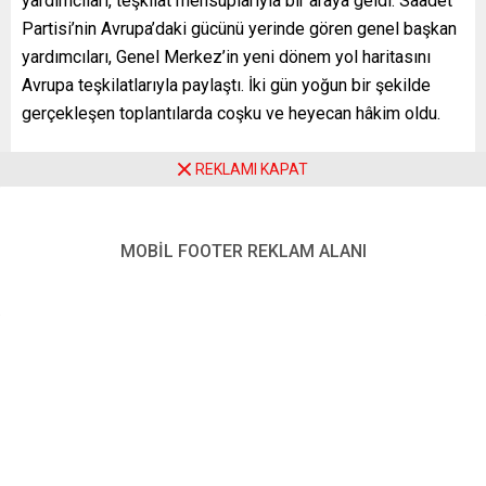
yardımcıları, teşkilat mensuplarıyla bir araya geldi. Saadet
Partisi’nin Avrupa’daki gücünü yerinde gören genel başkan
yardımcıları, Genel Merkez’in yeni dönem yol haritasını
Avrupa teşkilatlarıyla paylaştı. İki gün yoğun bir şekilde
gerçekleşen toplantılarda coşku ve heyecan hâkim oldu.
REKLAMI KAPAT
MOBİL FOOTER REKLAM ALANI
GENEL MERKEZ’İN MESAJI PAYLAŞILDI
Saadet Partisi heyeti, Avrupa’yı baştan sona taradı. İki gün