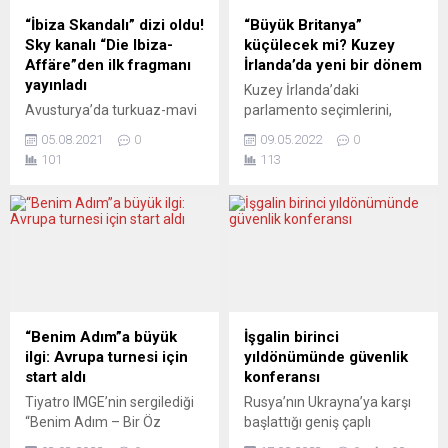
toplantısında, 2020
aralık ayı ve 2021 yılına
“İbiza Skandalı” dizi oldu!
“Büyük Britanya”
ayrımcılık raporunu açıkladı.
ilişkin geçici dış ticaret
Sky kanalı “Die Ibiza-
küçülecek mi? Kuzey
Franke, 2020’de köken,
verilerini açıkladı. Buna göre,
Affäre”den ilk fragmanı
İrlanda’da yeni bir dönem
cinsiyet, din, yaş ve dünya
ülkede...
yayınladı
Kuzey İrlanda’daki
görüşü gibi sebeplerden
Avusturya’da turkuaz-mavi
parlamento seçimlerini,
ayrımcılığa uğradıklarını
(ÖVP-FPÖ) koalisyonunun
İngiltere’den ayrılıp İrlanda
belirterek şikâyette...
05.08.2021
0
09.05.2022
0
dağılması ile sonuçlanan
Cumhuriyeti ile birleşmeyi
101
113
“İbiza Skandalı” dizi film
savunan Sinn Fein
oldu. Sky, uzun zamandır
kazanınca, “Britanya
duyurulan “Die Ibiza-Affäre“
siyaseti” yeni soru
adlı mini dizinin ilk
işaretlerine sahne oldu.
fragmanını yayınladı.
İrlanda Cumhuriyet
Avusturya siyasetinde
Ordusu’nun (IRA) siyasi
büyük bir depreme neden
kanadı olarak görülen Sinn
olan “İbiza Skandalı” konulu
Fein, parlamentoda 27
Sky dizisinden ilk fragman
sandalyeye elde ederken,
“Benim Adım”a büyük
İşgalin birinci
geldi. “Kurgusal dizi”nin
karşıt görüşteki Demokratik
ilgi: Avrupa turnesi için
yıldönümünde güvenlik
amacının, “İbiza’daki kader
Birlik Partisi (DUP) 24’te
start aldı
konferansı
buluşmasına yol açan arka
kaldı. Hem Protestanlar hem
Tiyatro IMGE’nin sergilediği
Rusya’nın Ukrayna’ya karşı
planı ortaya...
Katoliklerden oluşan İttifak...
“Benim Adım – Bir Öz
başlattığı geniş çaplı
Savunma Hikâyesi” adlı
taarruzun yıldönümüne