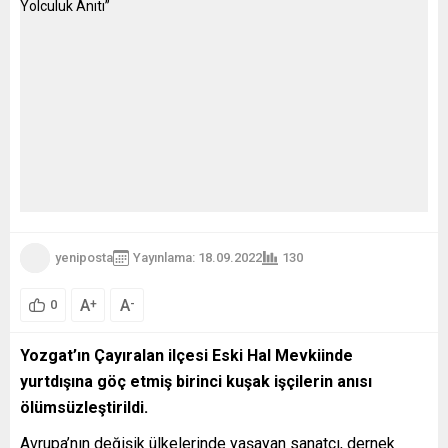
yeniposta
Yayınlama: 18.09.2022
130
A
A
+
-
0
Yozgat’ın Çayıralan ilçesi Eski Hal Mevkiinde
yurtdışına göç etmiş birinci kuşak işçilerin anısı
ölümsüzleştirildi.
Avrupa’nın değişik ülkelerinde yaşayan sanatçı, dernek