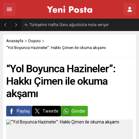
Gazze’nin geleceği: Teknokratik kontrol mü, kolonializm mi?
Anasayfa
Duyuru
“Yol Boyunca Hazineler”: Hakkı Çimen ile okuma akşamı
“Yol Boyunca Hazineler”:
Hakkı Çimen ile okuma
akşamı
Paylaş
Tweetle
Gönder