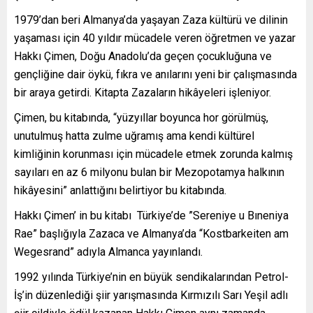
1979’dan beri Almanya’da yaşayan Zaza kültürü ve dilinin
yaşaması için 40 yıldır mücadele veren öğretmen ve yazar
Hakkı Çimen, Doğu Anadolu’da geçen çocukluğuna ve
gençliğine dair öykü, fıkra ve anılarını yeni bir çalışmasında
bir araya getirdi. Kitapta Zazaların hikâyeleri işleniyor.
Çimen, bu kitabında, “yüzyıllar boyunca hor görülmüş,
unutulmuş hatta zulme uğramış ama kendi kültürel
kimliğinin korunması için mücadele etmek zorunda kalmış
sayıları en az 6 milyonu bulan bir Mezopotamya halkının
hikâyesini” anlattığını belirtiyor bu kitabında.
Hakkı Çimen’ in bu kitabı Türkiye’de ”Sereniye u Bıneniya
Rae” başlığıyla Zazaca ve Almanya’da “Kostbarkeiten am
Wegesrand” adıyla Almanca yayınlandı.
1992 yılında Türkiye’nin en büyük sendikalarından Petrol-
İş’in düzenlediği şiir yarışmasında Kırmızılı Sarı Yeşil adlı