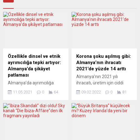
Özellikle dinsel ve etnik
Korona şoku aşılmış gibi:
ayrımcılığa tepki artıyor:
Almanya’nın ihracatı
Almanya’da şikâyet
2021’de yüzde 14 arttı
patlaması
Almanya’nın 2021 yılı
Almanya’da ayrımcılığa
ihracatı, üretim için ciddi
uğradığını belirterek
malzeme sıkıntısı ve
11.05.2021
0
64
09.02.2022
0
81
şikâyette bulunanların
kesintiye uğramış küresel
sayısı, 2020’de bir önceki yıla
tedarik zincirlerine rağmen
göre yüzde 78,3 artarak 6
2020 yılı pandemi şokundan
bin 383’e yükseldi.
kurtularak 1 trilyon 375,5
Ayrımcılıkla Mücadele
milyar avroya ulaştı.
Dairesi Başkan Vekili
Almanya Federal İstatistik
Berhard Franke, başkent
Dairesi (Destatis),
Berlin’de düzenlediği basın
Almanya’nın geçen yılın