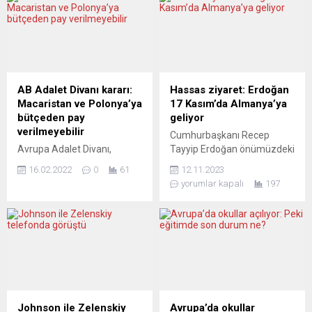
AB Adalet Divanı kararı:
Hassas ziyaret: Erdoğan
Macaristan ve Polonya’ya
17 Kasım’da Almanya’ya
bütçeden pay
geliyor
verilmeyebilir
Cumhurbaşkanı Recep
Avrupa Adalet Divanı,
Tayyip Erdoğan önümüzdeki
Macaristan ve Polonya
hafta cuma günü Berlin’i
16.02.2022
0
61
12.11.2023
tarafından Avrupa Birliği
ziyaret etmeyi planlıyor. “Bir
yorumlar kapalı
197
(AB) bütçesiyle ilgili
dizi siyasi konu” üzerine
koşulluluk mekanizmasına
görüşmeler yapılması
karşı açılan davaları
planlanan ziyaretin Alman
reddederek, iki üye ülkenin
hükümeti için bir denge
Birlik bütçesinden
unsuru olması bekleniyor.
faydalanmasının hukukun
Planlanan programın
üstünlüğüne uymasına
ayrıntıları Federal Hükümet
bağlanmasının önünü açtı.
Sözcü Yardımcısı Christiane
Polonya ve Macaristan,
Hoffmann tarafından
Johnson ile Zelenskiy
Avrupa’da okullar