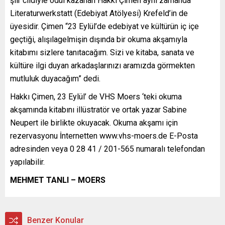
şiir cildiyle ödül kazanan Hakkı Çimen aynı zamanda
Literaturwerkstatt (Edebiyat Atölyesi) Krefeld’in de
üyesidir. Çimen “23 Eylül’de edebiyat ve kültürün iç içe
geçtiği, alışılagelmişin dışında bir okuma akşamıyla
kitabımı sizlere tanıtacağım. Sizi ve kitaba, sanata ve
kültüre ilgi duyan arkadaşlarınızı aramızda görmekten
mutluluk duyacağım” dedi.
Hakkı Çimen, 23 Eylül’ de VHS Moers ‘teki okuma
akşamında kitabını illüstratör ve ortak yazar Sabine
Neupert ile birlikte okuyacak. Okuma akşamı için
rezervasyonu İnternetten www.vhs-moers.de E-Posta
adresinden veya 0 28 41 / 201-565 numaralı telefondan
yapılabilir.
MEHMET TANLI – MOERS
Benzer Konular