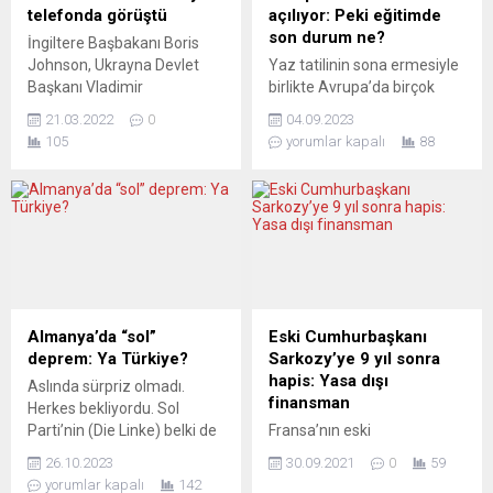
demokrasi ile hukukun
açıklandı. Programa göre
telefonda görüştü
açılıyor: Peki eğitimde
üstünlüğü gibi ilkelerde
Erdoğan önce
son durum ne?
İngiltere Başbakanı Boris
gerileme olduğu
Cumhurbaşkanı Frank-
Johnson, Ukrayna Devlet
Yaz tatilinin sona ermesiyle
gerekçesiyle bir süredir AB
Walter Steinmeier ile
Başkanı Vladimir
birlikte Avrupa’da birçok
tarafından eleştiriliyordu.
görüşecek, ardından...
Zelenskiy’le telefon
öğrenci için ders zili yeniden
Avrupa Parlamentosu,...
21.03.2022
0
04.09.2023
görüşmesinde, ülkesinin,
çalıyor. Bazı bölgelerde ise
105
yorumlar kapalı
88
Ukrayna’daki korkunç
yeni eğitim-öğretim yılı
çatışmaya son vermek için
birkaç hafta önce
askeri, ekonomik ve
başlamıştı. Bu süreç, basın
diplomatik desteği
tarafından eğitim
artırmaya kararlı olduğunu
sistemlerini eleştirel bir
bildirdi. Başbakanlık Ofisi
bakışla değerlendirmek ve
10 Numara’dan yapılan
yapısal sorunları
açıklamada, Johnson’ın
vurgulamak için bir fırsat
telefon görüşmesinde,
olarak görülüyor. İngiltere’de
Almanya’da “sol”
Eski Cumhurbaşkanı
Rusya’nın saldırganlığı
100’den fazla okulun, eğitim
deprem: Ya Türkiye?
Sarkozy’ye 9 yıl sonra
karşısında Ukrayna’nın
yılının başlamasından kısa...
hapis: Yasa dışı
Aslında sürpriz olmadı.
askeri gereksinimlerine
finansman
Herkes bekliyordu. Sol
ilişkin Zelenskiy’nin son
Parti’nin (Die Linke) belki de
Fransa’nın eski
değerlendirmesini talep
en tartışmalı ve ve en etkili
Cumhurbaşkanı Nicolas
ettiği belirtildi....
26.10.2023
30.09.2021
0
59
isimlerinden Sahra
Sarkozy, 2012’de kaybettiği
yorumlar kapalı
142