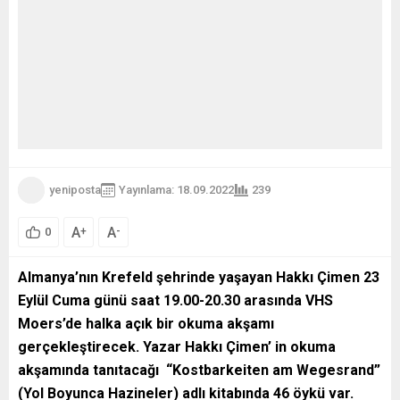
yeniposta
Yayınlama: 18.09.2022
239
A
A
+
-
0
Almanya’nın Krefeld şehrinde yaşayan Hakkı Çimen 23
Eylül Cuma günü saat 19.00-20.30 arasında VHS
Moers’de halka açık bir okuma akşamı
gerçekleştirecek. Yazar Hakkı Çimen’ in okuma
akşamında tanıtacağı “Kostbarkeiten am Wegesrand”
(Yol Boyunca Hazineler) adlı kitabında 46 öykü var.