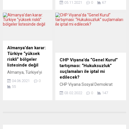
hayatını kaybeden 5...
05.11.2021
0
67
ediyor. Kıbrıs
Abbas ile bir araya geldi. Papa ile
Cumhuriyeti
Abbas arasında Vatikan’da
Cumhurbaşkanı Nikos
gerçekleşen görüşmeye ilişkin
Anastasiadis
Vatikan Basın Ofisi’nden yapılan
pazartesi günü “trajik
açıklamada, samimi geçen
koşullardan” söz etti.
görüşmede Kudüs’ün statüsünün
Kamp esasında 1000
yanı sıra Vatikan ve Filistin
kişi için planlanmıştı,
arasındaki iyi ilişkiler ile karşılıklı
Almanya’dan karar:
ancak burada şimdi
çıkarların olduğu ikili...
Türkiye “yüksek
bunun iki katı kadar
riskli” bölgeler
CHP Viyana’da “Genel Kurul”
insan yaşıyor.
listesinde değil
tartışması: “Hukuksuzluk”
Geçtiğimiz hafta reşit
suçlamaları ile iptal mi
Almanya, Türkiye’yi
olmayan 36 sığınmacı,
edilecek?
yeni tip koronavirüs
Lefkoşa sokaklarında
04.06.2021
0
(Covid-19) salgınında
CHP Viyana Sosyal Demokrat
uyuyarak durumu
55
“yüksek riskli” bölgeler
Birliği Başkan Adayı Ali Bayraktar
protesto etmişti.
03.02.2022
0
147
listesinden çıkardı.
genel kurulun iptali için harekete
Ülke...
Federal Almanya’da
geçti. CHP Avusturya
bulaşıcı hastalıklar
Federasyonu Başkanı Çağdaş
alanında çalışmalar
Arslan’ın “algı yönetimi yapıldı”
yürüten Robert Koch
şeklindeki suçlamalarının gerçeği
Enstitüsü (RKI), Sağlık,
yansıtmadığını savunan Bayraktar,