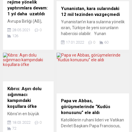
rejime yönelik
yaptırımlara devam:
Yunanistan, kara sularındaki
1 yıl daha uzatıldı
12 mil tezinden vazgeçmedi
Avrupa Birliği (AB),
Yunanistan’ın kara sularına yönelik
Suriye’deki Beşar Esad
ısrarı, Türkiye ile yeni sorunların
28.05.2021
0
rejimine yönelik
habercisi olabilir. Yunan
126
mevcut yaptırımların 1
basınında diplomatik kaynaklara
17.01.2022
0
60
yıl uzatılmasına karar
dayandırılarak verilen haberlerde,
verdi. AB
“Yunanistan’ın temel duruşu,
Konseyi’nden yapılan
Uluslararası Hukuk ve Birleşmiş
açıklamaya göre,
Milletler Deniz Hukuku
ülkedeki sivil halka
Sözleşmesinin (UNCLOS)
yapılan baskı
öngördüğü gibi, ülkenin kara
nedeniyle uygulanan
sularını 12 mile genişletme
kısıtlayıcı önlemler, 1
hakkının vazgeçilmez olduğudur”
Kıbrıs: Aşırı dolu
Haziran 2022’ye kadar
ifadesine yer verildi. Haberlerde,
sığınmacı
devam edecek. AB,
Yunanistan Eski Dışişleri Bakan...
kampındaki
Papa ve Abbas,
seyahat yasağı ve
koşullara öfke
görüşmelerinde “Kudüs
varlıkların
konusunu” ele aldı
Kıbrıs’ın en büyük
dondurulmasını içeren
sığınmacı kampı
Katoliklerin ruhani lideri ve Vatikan
yaptırımlarla ilgili
18.03.2022
0
Pournara’da durum
Devlet Başkanı Papa Franciscus,
listede bulunan ancak
72
kötüleşmeye devam
Filistin Devlet Başkanı Mahmud