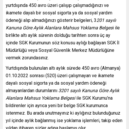
yurtdışında 450 avro üzeri çalışıp çalışmadığınızı ve
ikamete dayalı bir sosyal sigorta ya da sosyal yardım
ödeneği alıp almadığınızı gösterir belgeleri, 3
201 sayılı
Kanuna Göre Aylık Alanlara Mahsus Yoklama Belges
i ile
birlikte altı aylık sürenin dolduğu tarihten sonra üç ay
içinde SGK Kurumunun söz konusu aylığı bağlayan SGK İl
Müdürlüğü veya Sosyal Güvenlik Merkez Müdürlüğüne
vermek zorundasınız.
Yurtdışında bulunulan altı aylık sürede 450 avro (Almanya)
01.10.2022 sonrası (520) üzeri çalışmayan ve ikamete
dayalı sosyal sigorta ya da sosyal yardım ödeneği
almayanlardan durumlarını
3201 sayılı Kanuna Göre Aylık
Alanlara Mahsus Yoklama Belgesi
ile SGK Kurumu’na
bildirenler için ayrıca yeni bir belge SGK kurumunca
istenmez. Bu arada unutmayınız ki aylığınız bulunduğunuz
yıl içinde aylık bağlanmış ise yoklama işlemleri, takip eden
yıldan itibaren sizler adına başlamış olur.