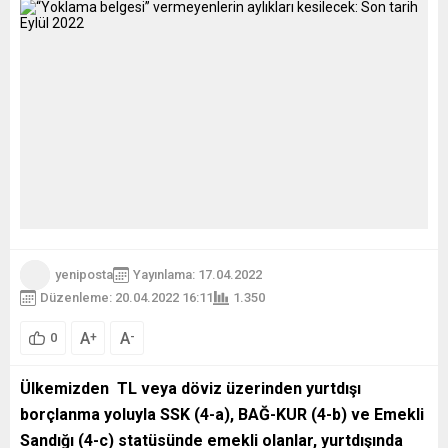
yeniposta
Yayınlama: 17.04.2022
Düzenleme: 20.04.2022 16:11
1.350
A
A
+
-
0
Ülkemizden TL veya döviz üzerinden yurtdışı
borçlanma yoluyla SSK (4-a), BAĞ-KUR (4-b) ve Emekli
Sandığı (4-c) statüsünde emekli olanlar, yurtdışında