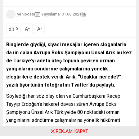
yeniposta
Yayınlama: 01.08.2021
115
A
A
+
-
0
Ringlerde giydiği, siyasi mesajlar içeren sloganlarla
da ün salan Avrupa Boks Şampiyonu Ünsal Arık bu kez
de Türkiye’yi adeta ateş topuna çeviren orman
yangınlarını söndürme çalışmalarına yönelik
eleştirilere destek verdi. Arık, “Uçaklar nerede?”
yazılı tişörtünün fotoğrafını Twitter’da paylaştı.
Söylediği her söz olay olan ve Cumhurbaşkanı Recep
Tayyip Erdoğan’a hakaret davası süren Avrupa Boks
Şampiyonu Ünsal Arık Türkiye’de 80 noktadaki orman
yangınlarını söndürme çalışmalarına yönelik hükümeti
eleştiren bir mesajı sosyal medyada paylaştı. 160 binin
REKLAMI KAPAT
üstünde takipçisi bulunan Ünsal Arık “Uçaklar nerede?”