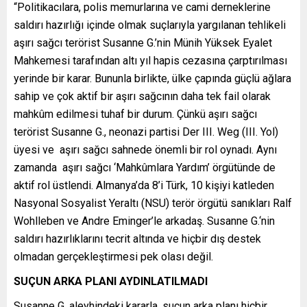
“Politikacılara, polis memurlarına ve cami derneklerine
saldırı hazırlığı içinde olmak suçlarıyla yargılanan tehlikeli
aşırı sağcı terörist Susanne G.’nin Münih Yüksek Eyalet
Mahkemesi tarafından altı yıl hapis cezasına çarptırılması
yerinde bir karar. Bununla birlikte, ülke çapında güçlü ağlara
sahip ve çok aktif bir aşırı sağcının daha tek fail olarak
mahkûm edilmesi tuhaf bir durum. Çünkü aşırı sağcı
terörist Susanne G., neonazi partisi Der III. Weg (III. Yol)
üyesi ve aşırı sağcı sahnede önemli bir rol oynadı. Aynı
zamanda aşırı sağcı ‘Mahkûmlara Yardım’ örgütünde de
aktif rol üstlendi. Almanya’da 8’i Türk, 10 kişiyi katleden
Nasyonal Sosyalist Yeraltı (NSU) terör örgütü sanıkları Ralf
Wohlleben ve Andre Eminger’le arkadaş. Susanne G.‘nin
saldırı hazırlıklarını tecrit altında ve hiçbir dış destek
olmadan gerçekleştirmesi pek olası değil.
SUÇUN ARKA PLANI AYDINLATILMADI
Susanne G. aleyhindeki kararla, suçun arka planı hiçbir