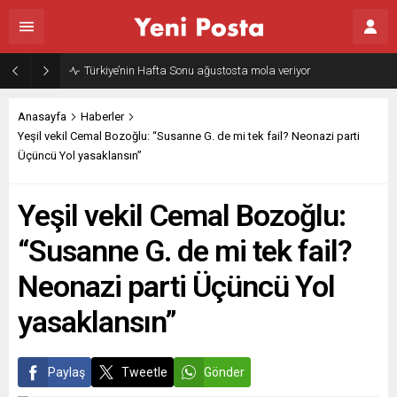
Gazze’nin geleceği: Teknokratik kontrol mü, kolonializm mi?
Anasayfa
Haberler
Yeşil vekil Cemal Bozoğlu: “Susanne G. de mi tek fail? Neonazi parti
Üçüncü Yol yasaklansın”
Yeşil vekil Cemal Bozoğlu:
“Susanne G. de mi tek fail?
Neonazi parti Üçüncü Yol
yasaklansın”
Paylaş
Tweetle
Gönder