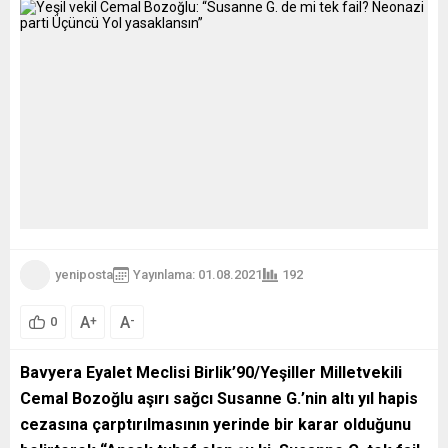
yeniposta
Yayınlama: 01.08.2021
192
A
A
+
-
0
Bavyera Eyalet Meclisi Birlik’90/Yeşiller Milletvekili
Cemal Bozoğlu aşırı sağcı Susanne G.
’
nin altı yıl hapis
cezasına çarptırılmasının yerinde bir karar olduğunu