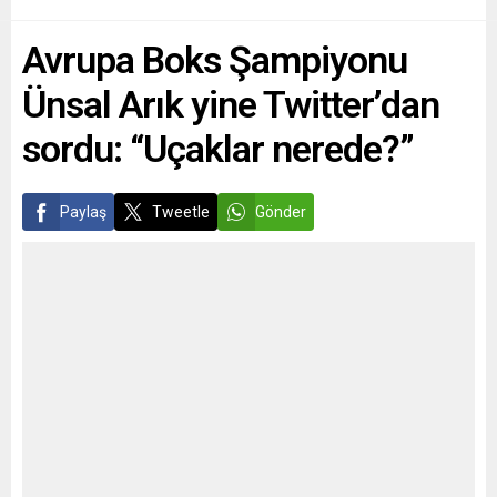
halkı için bir “rol...
katledildiği ırkçı saldırı
soruşturmasına ilişkin
Avrupa Boks Şampiyonu
takipsizlik kararı verdi.
Başsavcılık, Hessen...
Ünsal Arık yine Twitter’dan
sordu: “Uçaklar nerede?”
Paylaş
Tweetle
Gönder