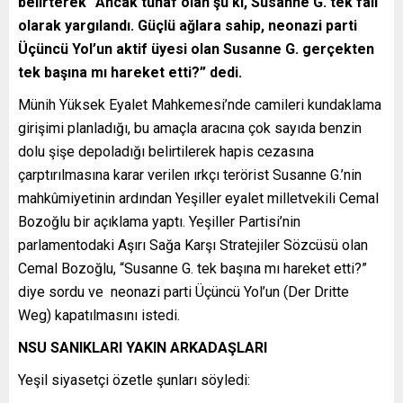
belirterek “Ancak tuhaf olan şu ki, Susanne G. tek fail
olarak yargılandı. Güçlü ağlara sahip, neonazi parti
Üçüncü Yol
’
un aktif üyesi olan Susanne G. gerçekten
tek başına mı hareket etti?” dedi.
Münih Yüksek Eyalet Mahkemesi’nde camileri kundaklama
girişimi planladığı, bu amaçla aracına çok sayıda benzin
dolu şişe depoladığı belirtilerek hapis cezasına
çarptırılmasına karar verilen ırkçı terörist Susanne G.’nin
mahkûmiyetinin ardından Yeşiller eyalet milletvekili Cemal
Bozoğlu bir açıklama yaptı. Yeşiller Partisi’nin
parlamentodaki Aşırı Sağa Karşı Stratejiler Sözcüsü olan
Cemal Bozoğlu, “Susanne G. tek başına mı hareket etti?”
diye sordu ve neonazi parti Üçüncü Yol’un (Der Dritte
Weg) kapatılmasını istedi.
NSU SANIKLARI YAKIN ARKADAŞLARI
Yeşil siyasetçi özetle şunları söyledi: