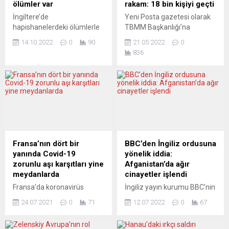
ölümler var
rakam: 18 bin kişiyi geçti
İngiltere’de
Yeni Posta gazetesi olarak
hapishanelerdeki ölümlerle
TBMM Başkanlığı’na
ilgili yayımlanan bir rapor,
(Türkiye Büyük Millet Meclisi
14.10.2022
0
90
21.05.2022
0
ülkede özellikle siyahi ve
Başkanlığı) yurtdışında
836
farklı etnik kökene sahip
borçlanarak emeklilik
mahkumların cezaevlerinde
iptallerindeki sayının
ayrımcılığa maruz kaldığını
ürkütücü boyutlara ulaşması
ortaya koydu. İngiltere’de
üzerine ilgili kanun
kurumsal yapılarla bağlantılı
teklifimizi gerekçesi ile
ölümler nedeniyle yakınını
birlikte “muvazzaf
kaybetmiş kişilere, ölümlerin
milletvekilleri” marifetiyle
soruşturulmasında destek
Meclis’e iletilmesi için
ve danışmanlık sağlayan
kamuoyunun dikkatine
Fransa’nın dört bir
BBC’den İngiliz ordusuna
“INQUEST” adlı bağımsız
sunmuştuk. Ortaya çıkan
yanında Covid-19
yönelik iddia:
yardım kuruluşu, “2015-
mağduriyetlerin giderilmesi
zorunlu aşı karşıtları yine
Afganistan’da ağır
2022 Yıllarında Hapishanede
amacıyla sunulan kanun
meydanlarda
cinayetler işlendi
Irksal Ayrımcılığa
teklifinin nedeni, Sosyal
Fransa’da koronavirüs
İngiliz yayın kurumu BBC’nin
Uğrayanların Ölümleri:
Güvenlikler bakımından
(Covid-19) aşısının bazı
yürüttüğü bir soruşturmada,
Irkçılık...
değerlendirilmesi hakkında
24.07.2021
0
71
12.07.2022
0
67
mesleklere zorunlu hale
Afganistan’da 50’den fazla
kanun...
getirilmesine ve Covid-19
silahsız ve gözaltındaki
sağlık kartı uygulamasına
kişinin 2010’da İngiliz