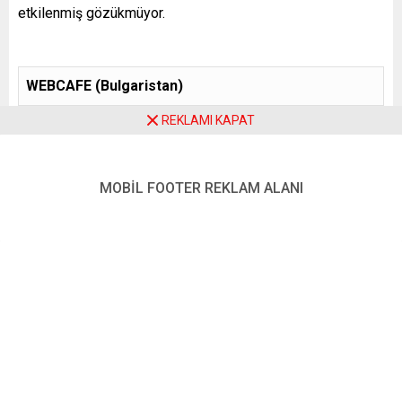
etkilenmiş gözükmüyor.
WEBCAFE (Bulgaristan)
REKLAMI KAPAT
FACEBOOK
’SUZ BİR HAYAT DAHA İYİ
Mark Zuckerberg’in AB’ye yönelik tehditlerini gerçeğe
MOBİL FOOTER REKLAM ALANI
dönüştürmesinin pek de kötü olmayacağını düşünüyor
Webcafé:
“Aşıların içindeki mikroçipler, Beyaz Saray’daki pedofillerle
yamyamlar ve Buckingham Sarayı’ndaki sürüngenlerle
ilgili
komplo teorileri
, geldikleri yere, kimsenin umurunda
olmayan küçük ve bilinmeyen internet forumlarına geri
dönecek. Böylece biz de dünyanın düz olduğuna inanan
insanların da var olduğunu unutabileceğiz. Bu azımsanacak