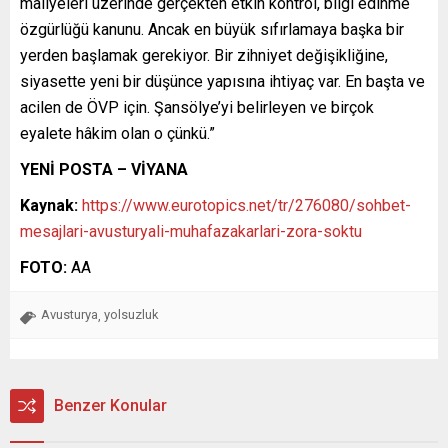
maliyeleri üzerinde gerçekten etkin kontrol, bilgi edinme
özgürlüğü kanunu. Ancak en büyük sıfırlamaya başka bir
yerden başlamak gerekiyor. Bir zihniyet değişikliğine,
siyasette yeni bir düşünce yapısına ihtiyaç var. En başta ve
acilen de ÖVP için. Şansölye’yi belirleyen ve birçok
eyalete hâkim olan o çünkü.”
YENİ POSTA – VİYANA
Kaynak:
https://www.eurotopics.net/tr/276080/sohbet-
mesajlari-avusturyali-muhafazakarlari-zora-soktu
FOTO:
AA
Avusturya
yolsuzluk
,
Benzer Konular