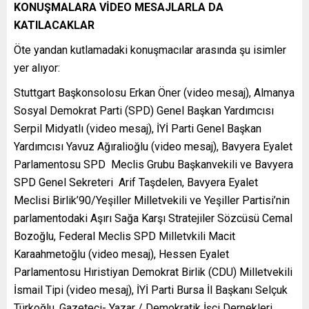
KONUŞMALARA VİDEO MESAJLARLA DA
KATILACAKLAR
Öte yandan kutlamadaki konuşmacılar arasında şu isimler
yer alıyor:
Stuttgart Başkonsolosu Erkan Öner (video mesaj), Almanya
Sosyal Demokrat Parti (SPD) Genel Başkan Yardımcısı
Serpil Midyatlı (video mesaj), İYİ Parti Genel Başkan
Yardımcısı Yavuz Ağıralioğlu (video mesaj), Bavyera Eyalet
Parlamentosu SPD Meclis Grubu Başkanvekili ve Bavyera
SPD Genel Sekreteri Arif Taşdelen, Bavyera Eyalet
Meclisi Birlik’90/Yeşiller Milletvekili ve Yeşiller Partisi’nin
parlamentodaki Aşırı Sağa Karşı Stratejiler Sözcüsü Cemal
Bozoğlu, Federal Meclis SPD Milletvkili Macit
Karaahmetoğlu (video mesaj), Hessen Eyalet
Parlamentosu Hıristiyan Demokrat Birlik (CDU) Milletvekili
İsmail Tipi (video mesaj), İYİ Parti Bursa İl Başkanı Selçuk
Türkoğlu, Gazeteci- Yazar / Demokratik İşçi Dernekleri