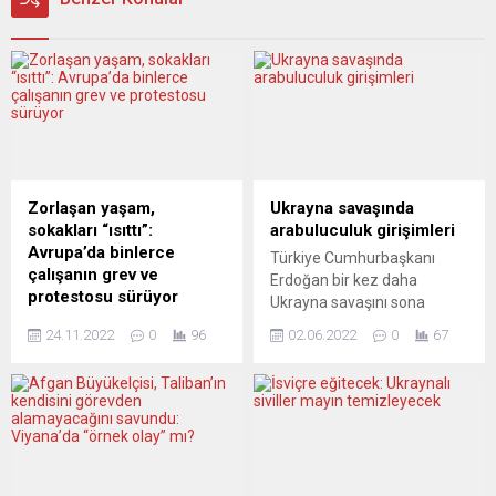
Zorlaşan yaşam,
Ukrayna savaşında
sokakları “ısıttı”:
arabuluculuk girişimleri
Avrupa’da binlerce
Türkiye Cumhurbaşkanı
çalışanın grev ve
Erdoğan bir kez daha
protestosu sürüyor
Ukrayna savaşını sona
Yükselen enflasyona karşı
erdirmeye yönelik
24.11.2022
0
96
02.06.2022
0
67
çalışanlar, maaş artış talebi
İstanbul’da
için iş bırakıp sokaklara
düzenlenebilecek
çıkarken Almanya’da
görüşmelerde arabulucu
sendikalar enflasyon altında
olmayı teklif etti. Almanya
ücret artışlarını kabul etmek
Şansölyesi Scholz ve Fransa
zorunda kalması dikkat
Cumhurbaşkanı Macron’un
çekti. Avrupa ülkelerinde
ardından Erdoğan da Rusya