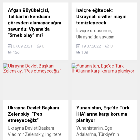
yüksek enerji, kira ve gıda
Devlet Başkanı Putin’i
fiyatlarının etkisiyle artan
telefonla aradı. Türkiye
Afgan Büyükelçisi,
İsviçre eğitecek:
yaşam maliyetleri, grev ve
ayrıca Rusya, Ukrayna ve
Taliban’ın kendisini
Ukraynalı siviller mayın
protestoları beraberinde
BM ile birlikte bir gözlem
görevden alamayacağını
temizleyecek
getirmeye devam ediyor.
misyonunda yer almaya
savundu: Viyana’da
İsviçre ordusunun,
Avrupa’da sendikalar, tarihi
hazır olduğunu beyan...
“örnek olay” mı?
Ukrayna’da savaşın
yüksek enflasyon karşısında
Halen Afganistan’ın resmi
başlamasından bu yana
daha...
07.09.2021
0
19.07.2022
0
temsilcisi konumundaki
sayıları artan kara mayını ve
126
108
Büyükelçi Manizha Bakhtari,
diğer türden patlayıcıların
Avusturya medyasına
temizlenmesi için ülkedeki
yaptığı açıklamalarda, AB
sivillere eğitim vereceği
başkentlerini bir meydan
bildirildi. Federal
okumayla karşı karşıya
hükümetten yapılan
bıraktı. Yeni Vatan
açıklamada, “NATO Barış
gazetesinin de işlediği
Ortaklığının bir parçası
haber, “Taliban’ı
olarak İsviçre ordusunun,
açıklamalarına değil
Cenevre Uluslararası
Ukrayna Devlet Başkanı
Yunanistan, Ege’de Türk
eylemlerine bakarak
Mayından Arındırma
Zelenskiy: “Pes
İHA’larına karşı koruma
değerlendireceğini” bildiren
Merkezi (GICHD) ile birlikte
etmeyeceğiz”
planlıyor
AB’yi zor durumda
mayın temizliği için
Ukrayna Devlet Başkanı
Yunanistan’ın, Ege
bırakabilir. Afganistan’ın
uluslararası alanda eğitimler
Vladimir Zelenskiy, İngiltere
Adaları’na, Türkiye’nin
Viyana Büyükelçisi Manizha
düzenleyeceği” duyuruldu....