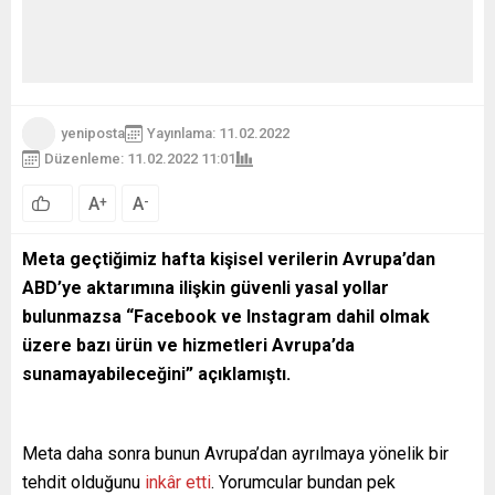
yeniposta
Yayınlama: 11.02.2022
Düzenleme: 11.02.2022 11:01
68
A
A
+
-
Meta geçtiğimiz hafta kişisel verilerin Avrupa’dan
ABD’ye aktarımına ilişkin güvenli yasal yollar
bulunmazsa “Facebook ve Instagram dahil olmak
üzere bazı ürün ve hizmetleri Avrupa’da
sunamayabileceğini” açıklamıştı.
Meta daha sonra bunun Avrupa’dan ayrılmaya yönelik bir
tehdit olduğunu
inkâr etti
. Yorumcular bundan pek