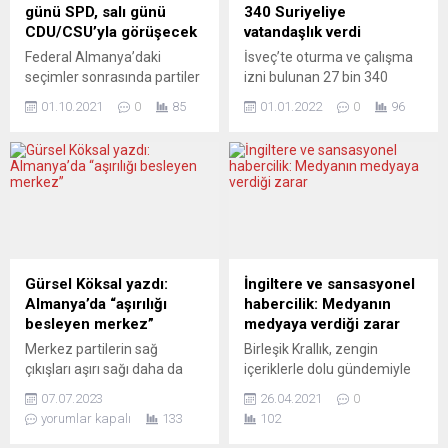
değişikliğinin görüşüldüğü
haberlere göre, uluslararası
günü SPD, salı günü
340 Suriyeliye
AB Liderler Zirvesi’nin
gazeteciler konsorsiyumu
CDU/CSU’yla görüşecek
vatandaşlık verdi
bitiminde AB Konseyi
Forbidden Stories’in,
Federal Almanya’daki
İsveç’te oturma ve çalışma
Başkanı Charles Michel ile
Macron’un telefon
seçimler sonrasında partiler
izni bulunan 27 bin 340
birlikte açıklamalarda
numaralarının Pegasus
olası koalisyon hükümetleri
Suriyeliye, bu yıl vatandaşlık
bulundu....
yazılımı hedefleri listesinde
01.10.2021
0
85
01.01.2022
0
96
için ön görüşmelere bu
verildiği bildirildi. İsveç
olduğunu açıklamasının
hafta sonu başlayacak.
Göçmenler Dairesi’nin
ardından Fransa
Seçimlerdeki hezimete
yayımladığı rapora göre,
Cumhurbaşkanı, savunma
rağmen CDU/CSU da FDP ve
ülkede 2021’de 85 bin kişi
ve...
Yeşiller’le ön görüşmelere
İsveç vatandaşlığına
hazırlanıyor. Federal
geçmeye hak kazandı.
Almanya’da 26 Eylül’de
Vatandaşlığa geçenler
yapılan genel seçimler
arasında 27 bin 340 Suriyeli
sonrasında yeni koalisyon
yer aldı. 4 bin 67 Somalili ve
Gürsel Köksal yazdı:
İngiltere ve sansasyonel
hükümeti kurma çalışmaları
3 bin 471 Eritreli...
Almanya’da “aşırılığı
habercilik: Medyanın
çerçevesinde partiler
besleyen merkez”
medyaya verdiği zarar
arasında ön görüşmeler bu
Merkez partilerin sağ
Birleşik Krallık, zengin
hafta sonu yapılacak.
çıkışları aşırı sağı daha da
içeriklerle dolu gündemiyle
Oyların yüzde...
güçlendiriyor. Irkçı AfD,
dünya medyasının ilgisini
07.07.2023
26.04.2021
0
yüzde 20’yi aşan anket
çekiyor çekmesine, ancak
yorumlar kapalı
133
102
sonuçlarıyla ikinci büyük
özellikle Türk medyası, aldığı