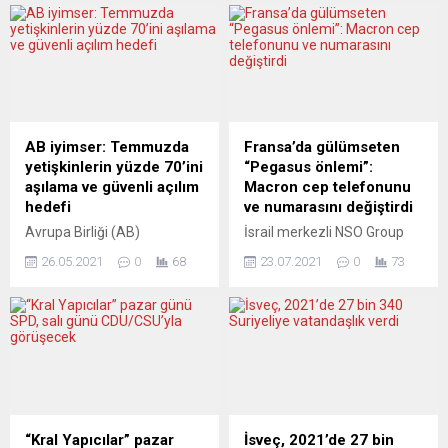
AB iyimser: Temmuzda
Fransa’da gülümseten
yetişkinlerin yüzde 70’ini
“Pegasus önlemi”:
aşılama ve güvenli açılım
Macron cep telefonunu
hedefi
ve numarasını değiştirdi
Avrupa Birliği (AB)
İsrail merkezli NSO Group
Komisyonu Başkanı Ursula
şirketinin ürettiği Pegasus
26.05.2021
0
68
23.07.2021
0
73
von der Leyen, koronavirüse
casus yazılımıyla Fas
(Covid-19) karşı aşılamaların
istihbarat servislerinin
hızlandığını, temmuzda
dinleme girişiminin
yetişkin nüfusun yüzde
hedefinde olduğu iddia
70’inin aşılanması ve AB
edilen Fransa
ülkelerinin açılması hedefine
Cumhurbaşkanı Emmanuel
ulaşabileceklerini söyledi.
Macron, cep telefonunu ve
Ursula von der Leyen, Covid-
numarasını değiştirdi.
19 salgını ve iklim
Fransız basınındaki
“Kral Yapıcılar” pazar
İsveç, 2021’de 27 bin