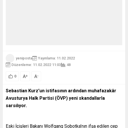
yeniposta
Yayınlama: 11.02.2022
Düzenleme: 11.02.2022 11:03
48
A
A
+
-
0
Sebastian Kurz’un
istifasının ardından muhafazakâr
Avusturya Halk Partisi (ÖVP) yeni skandallarla
sarsılıyor.
Eski İçişleri Bakanı Wolfgang Sobotka’nın ifşa edilen cep