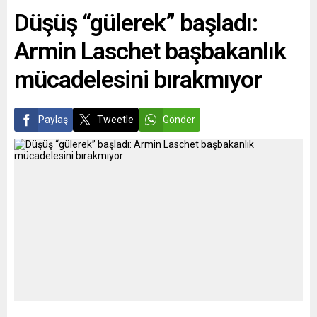
şeklinde. Gazeteye göre,
Düşüş “gülerek” başladı:
demiryollarında, internette,
telefon ve elektrikte
Armin Laschet başbakanlık
kesintilerin eli kulağında…...
mücadelesini bırakmıyor
Paylaş
Tweetle
Gönder