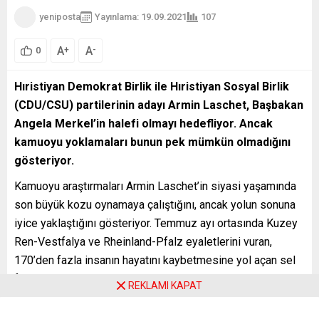
yeniposta
Yayınlama: 19.09.2021
107
A
A
+
-
0
Hıristiyan Demokrat Birlik ile Hıristiyan Sosyal Birlik
(CDU/CSU) partilerinin adayı Armin Laschet, Başbakan
Angela Merkel’in halefi olmayı hedefliyor. Ancak
kamuoyu yoklamaları bunun pek mümkün olmadığını
gösteriyor.
Kamuoyu araştırmaları Armin Laschet’in siyasi yaşamında
son büyük kozu oynamaya çalıştığını, ancak yolun sonuna
iyice yaklaştığını gösteriyor. Temmuz ayı ortasında Kuzey
Ren-Vestfalya ve Rheinland-Pfalz eyaletlerini vuran,
170’den fazla insanın hayatını kaybetmesine yol açan sel
felaketinden beri CDU lideri baskı altında bulunuyor.
REKLAMI KAPAT
Kamuoyu yoklamalarına göre, Almanya Sosyal Demokrat
Partisi (SPD) ağustos ayının sonundan beri CDU’nun