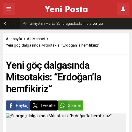
Türkiye’nin Hafta Sonu ağustosta mola veriyor
Anasayfa
Alt Manşet
Yeni göç dalgasında Mitsotakis: “Erdoğan’la hemfikiriz“
Yeni göç dalgasında
Mitsotakis: “Erdoğan’la
hemfikiriz“
Paylaş
Tweetle
Gönder