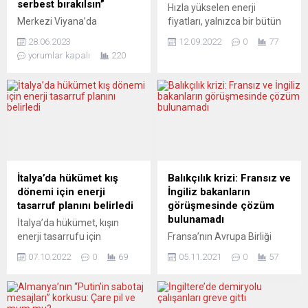
serbest bırakılsın”
Hızla yükselen enerji
Merkezi Viyana’da
fiyatları, yalnızca bir bütün
olan dünyanın en büyük
halinde AB için zorluk teşkil
28.06.2023
12.09.2022
0
77
küresel basın cemiyeti
etmiyor. Her bir üye devlet,
yorumlar kapalı
220
“International Press Institute
yurttaşlarının sıkıntılar
IPI“ yetkilileri, Merdan
çekmesini önlemek üzere
Yanardağ’ın derhal serbest
farklı tedbirler alıyor.
bırakılmasını talep
Özellikle de yaklaşmakta
etti. Uluslararası Basın
olan soğuklar yorumcuları
Enstitüsü (IPI), basın
endişelendiriyor. DIENA
özgürlüğünün
(Letonta) NE KUZEY KADAR
desteklenmesi ve
ZENGİNİZ NE DE GÜNEY
korunması ile gazetecilik
KADAR RAHAT Diena, kışın
İtalya’da hükümet kış
Balıkçılık krizi: Fransız ve
uygulamalarının
özellikle de Letonyalılar için
dönemi için enerji
İngiliz bakanların
geliştirilmesine adanmış
neden...
tasarruf planını belirledi
görüşmesinde çözüm
küresel bir kuruluş. Kurum,
bulunamadı
İtalya’da hükümet, kışın
Ekim 1950’de Columbia
enerji tasarrufu için
Fransa’nın Avrupa Birliği
Üniversitesi’nde 15 ülkeden
doğalgazla ısınmada
(AB) İşlerinden Sorumlu
34 editör tarafından kuruldu
07.10.2022
0
69
05.11.2021
0
57
tüketimi düzenleyen bir
Devlet Bakanı Clement
ve şu anda 120’den...
kararname çıkardı. Ülkede
Beaune ve İngiltere Brexit
enerji konularından sorumlu
Bakanı David Frost arasında
Ekolojik Dönüşüm Bakanı
Fransa’nın başkenti Paris’te