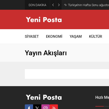
SON DAKİKA
Türkiye’nin Hafta Sonu ağusto
SİYASET
EKONOMİ
YAŞAM
KÜLTÜR
Yayın Akışları
Hızlı M