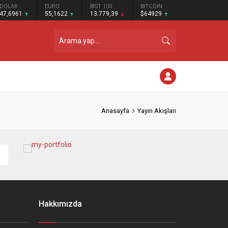
DOLAR
EURO
BIST 100
BITCOIN
47,6961
55,1622
13.779,39
$64929
Anasayfa
Yayın Akışları
Hakkımızda