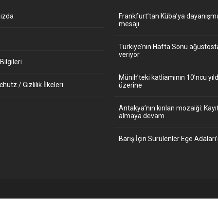
ızda
Frankfurt’tan Küba’ya dayanışm
mesajı
Türkiye’nin Hafta Sonu ağustos
veriyor
ilgileri
Münih’teki katliamının 10’ncu y
utz / Gizlilik İlkeleri
üzerine
Antakya’nın kırılan mozaiği: Kayıt
almaya devam
Barış İçin Sürülenler Ege Adaları