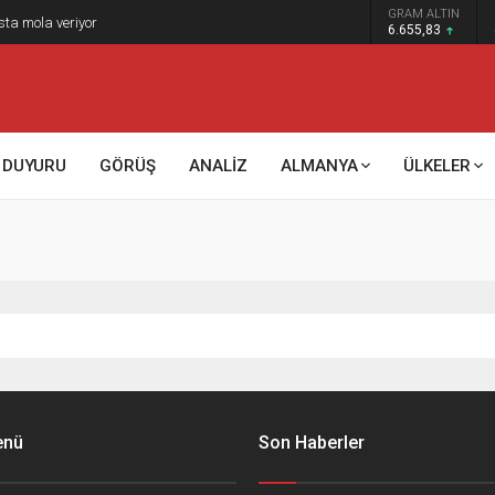
GRAM ALTIN
sta mola veriyor
6.655,83
DUYURU
GÖRÜŞ
ANALİZ
ALMANYA
ÜLKELER
enü
Son Haberler