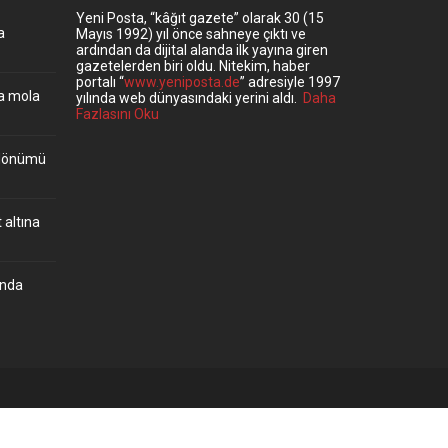
Yeni Posta, “kâğıt gazete” olarak 30 (15
a
Mayıs 1992) yıl önce sahneye çıktı ve
ardından da dijital alanda ilk yayına giren
gazetelerden biri oldu. Nitekim, haber
portalı “
www.yeniposta.de
” adresiyle 1997
ta mola
yılında web dünyasındaki yerini aldı.
Daha
Fazlasını Oku
ıldönümü
 altına
’nda