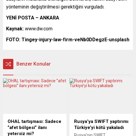
yönteminin değiştirilmesi gerektiğini vurguladı.
YENİ POSTA – ANKARA
Kaynak:
www.dw.com
FOTO: Tingey-injury-law-firm-veNb0DDegzE-unsplash
Benzer Konular
OHAL tartışması: Sadece
Rusya’ya SWIFT yaptırımı
”afet bölgesi” ilanı
Türkiye’yi kötü yakaladı
yetersiz mi?
Rusya’nın SWIFT