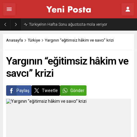
Türkiye’nin Hafta Sonu ağustosta mola veriyor
Anasayfa
Türkiye
Yargının “eğitimsiz hâkim ve savcı” krizi
Yargının “eğitimsiz hâkim ve
savcı” krizi
Paylaş
Tweetle
Gönder