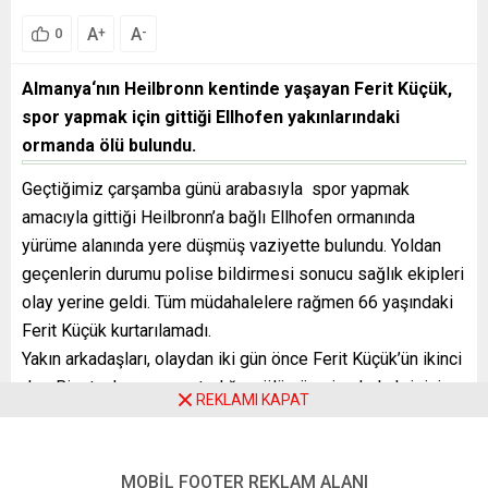
A
A
+
-
0
Almanya‘nın Heilbronn kentinde yaşayan Ferit Küçük,
spor yapmak için gittiği Ellhofen yakınlarındaki
ormanda ölü bulundu.
Geçtiğimiz çarşamba günü arabasıyla spor yapmak
amacıyla gittiği Heilbronn’a bağlı Ellhofen ormanında
yürüme alanında yere düşmüş vaziyette bulundu. Yoldan
geçenlerin durumu polise bildirmesi sonucu sağlık ekipleri
olay yerine geldi. Tüm müdahalelere rağmen 66 yaşındaki
Ferit Küçük kurtarılamadı.
Yakın arkadaşları, olaydan iki gün önce Ferit Küçük’ün ikinci
doz Biontech aşısı yaptırdığını, ölümüne ise kalp krizinin
REKLAMI KAPAT
neden olduğunu bildirdiler.
Yakınları aşının ölüme neden olup olmadığının
MOBİL FOOTER REKLAM ALANI
araştırılmasını istiyor.