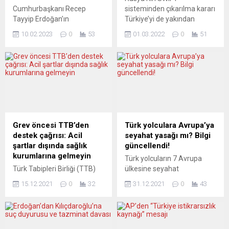
Cumhurbaşkanı Recep
sisteminden çıkarılma kararı
Tayyip Erdoğan’ın
Türkiye’yi de yakından
depremlerden etkilenen 10
ilgilendiriyor. Gıda sektörü
10.02.2023
0
53
01.03.2022
0
51
ilde 3 ay süreyle aldığı
şimdiden alternatif pazar
Olağanüstü Hâl (OHAL)
arayışına girerken,
kararı Meclis’ten geçti.
turizmciler ödemeleri nasıl
Muhalefet, OHAL’e ilişkin
alacaklarını bilmediklerini
itiraz ve endişelerini sıraladı.
belirtiyor.
Türkiye Büyük Millet Meclisi
Rusya’nın Ukrayna’yı işgal
(TBMM), Cumhurbaşkanı
etmesi ile birlikte
Erdoğan’ın 10 il için talep
uluslararası kamuoyundan
ettiği 3 aylık Olağanüstü
ardı ardına yaptırım
Grev öncesi TTB’den
Türk yolculara Avrupa’ya
Hâl’i(OHAL) kabul etti. İYİ
açıklamaları geldi. Ancak bu
destek çağrısı: Acil
seyahat yasağı mı? Bilgi
Parti Grup Başkanvekili
yaptırımların arasında en
şartlar dışında sağlık
güncellendi!
Müsavat Dervişoğlu,
etkili konu başlıklarından biri
kurumlarına gelmeyin
Türk yolcuların 7 Avrupa
kanunlarda olmayan
Rusya’nın SWIFT
Türk Tabipleri Birliği (TTB)
ülkesine seyahat
OHAL’de...
sisteminden çıkartılma
Merkez Konseyi, 15 Aralık
edemeyeceği yönündeki
kararı oldu. Society...
15.12.2021
0
32
31.12.2021
0
43
çarşamba günü yapılacak
bilgi geri çekildi ve böyle bir
grev için “Sizlerden acil
yasağın söz konusu
şartlar dışında sağlık
olmadığı bildirildi. Sivil
kurumlarına başvurmayarak
Havacılık Genel Müdürlüğü