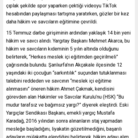
çıplak şekilde spor yaparken çektiği videoyu TikTok
hesabından paylaşması tartışma yaratırken, gözler bir kez
daha hâkim ve savcıların eğitimine çevrildi.
15 Temmuz darbe girişiminin ardından yaklaşık 14 bin yeni
hâkim ve savcı alındı. Yargıtay Başkanı Mehmet Akarca, bu
hâkim ve savcıların kıdeminin 5 yılın altında olduğunu
belirterek, “Herkes meslek içi eğitimden geçirilmeli”
çağrısında bulundu. Şanlıurfa’nın Akçakale ilçesinde 12
yaşındaki iki çocuğun “sarkıntılık” suçundan tutuklanması
talebini reddeden ve savcının “meslek içi eğitime
alınmasını” öneren hâkim Ahmet Çakmak, kendisini
görevden alan Hakimler ve Savcılar Kurulu’nu (HSK) “Bu
mudur tarafsız ve bağımsız yargı?” diyerek eleştirdi. Eski
Yargıçlar Sendikası Başkanı, emekli yargıç Mustafa
Karadağ, 2016 yılından sonra alınanların staj yapmadan
mesleğe başladığını, liyakatin gözetilmediğini, başarılı
adayların mülakatta elendiğini belirterek, hâkim adayı alım