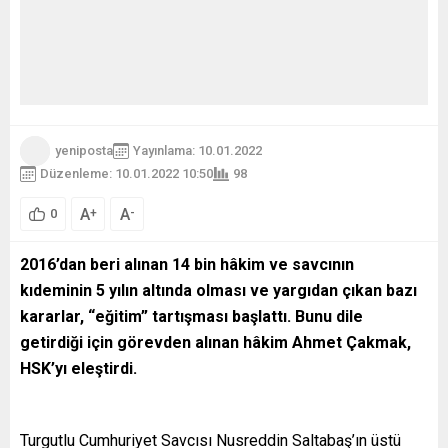
yeniposta
Yayınlama: 10.01.2022
Düzenleme: 10.01.2022 10:50
98
A
A
+
-
0
2016’dan beri alınan 14 bin hâkim ve savcının
kıdeminin 5 yılın altında olması ve yargıdan çıkan bazı
kararlar, “eğitim” tartışması başlattı. Bunu dile
getirdiği için görevden alınan hâkim Ahmet Çakmak,
HSK’yı eleştirdi.
Turgutlu Cumhuriyet Savcısı Nusreddin Saltabaş’ın üstü