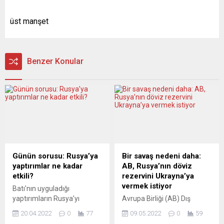
üst manşet
Benzer Konular
Günün sorusu: Rusya’ya
Bir savaş nedeni daha:
yaptırımlar ne kadar
AB, Rusya’nın döviz
etkili?
rezervini Ukrayna’ya
vermek istiyor
Batı’nın uyguladığı
yaptırımların Rusya’yı
Avrupa Birliği (AB) Dış
gerçekten ne kadar
İlişkiler ve Güvenlik Politikası
20.04.2022
0
77
09.05.2022
0
59
etkilediği tartıyşmaları,
Yüksek Temsilcisi Josep