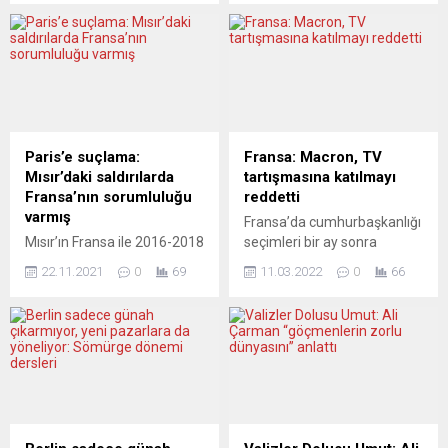
Avrupa medyasının
Borrell, Rusya’nın
gündeminden inmiyor.
dondurulan döviz
Rusya Merkez Bankası
rezervlerinin Ukrayna’nın
Başkanı Elvira Nabiullina,
yeniden inşasında
Duma’da “yapısal
kullanılmasının
değişikliklerin” ikinci ve
değerlendirilebileceğini
üçüncü çeyreklerde ülkeyi
bildirdi. Uluslararası bir basın
sert vuracağı konusunda
kuruluşuna röportaj veren
Paris’e suçlama:
Fransa: Macron, TV
uyarıda bulundu. Konu,
Borrell, Rusya-Ukrayna
Mısır’daki saldırılarda
tartışmasına katılmayı
Avrupa basınının köşelerine
savaşı nedeniyle Rusya’nın
Fransa’nın sorumluluğu
reddetti
de yansıyor. LA REPUBBLICA
dondurulan döviz
varmış
Fransa’da cumhurbaşkanlığı
(İtalya) ZAYIFLIK İTİRAF
rezervlerinin Ukrayna’ya
Mısır’ın Fransa ile 2016-2018
seçimleri bir ay sonra
EDİLDİ Rusya ekonomisinin
aktarılması gerektiğini
döneminde Libya sınırında
başlıyor. Macron, adaylığını
Putin’in gösterdiğinden
belirtti. Borrell, Ukrayna’nın
22.11.2021
0
69
11.03.2022
0
66
düzenlediği askeri
açıklamayı son ana kadar
daha...
savaş sonrası yeniden
operasyonda sivillere karşı
ertelemişti. Görevdeki
inşasının yüzlerce milyar
yapılan saldırılarda
cumhurbaşkanı buna
avroyu bulabileceğine...
Fransa’nın sorumluluğu
rağmen anketlerde önde
bulunduğu öne sürüldü.
görünüyor. Kamuoyu
Disclose internet sitesinin
önünde tartışmak üzere on
Elysee Sarayı, Savunma
bir rakibinin karşısına çıkmak
Bakanlığı ve Askeri
istememesinin
İstihbarat Direktörlüğüne
nedenlerinden biri de bu