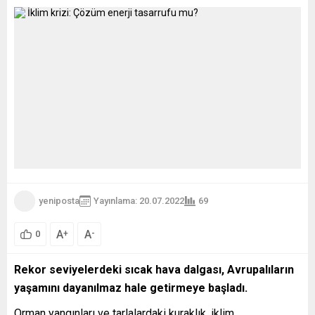
eserlerin nereden geldiğine,
iade edilmesine ve...
yeniposta
Yayınlama: 20.07.2022
69
A
A
+
-
0
Rekor seviyelerdeki sıcak hava dalgası, Avrupalıların
yaşamını dayanılmaz hale getirmeye başladı.
Orman yangınları ve tarlalardaki kuraklık, iklim