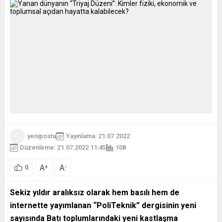
yeniposta
Yayınlama: 21.07.2022
Düzenleme: 21.07.2022 11:45
108
A
A
+
-
0
Sekiz yıldır aralıksız olarak hem basılı hem de
internette yayımlanan “PoliTeknik” dergisinin yeni
sayısında Batı toplumlarındaki yeni kastlaşma