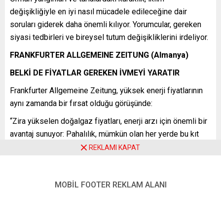
değişikliğiyle en iyi nasıl mücadele edileceğine dair
soruları giderek daha önemli kılıyor. Yorumcular, gereken
siyasi tedbirleri ve bireysel tutum değişikliklerini irdeliyor.
FRANKFURTER ALLGEMEINE ZEITUNG (Almanya)
BELKİ DE FİYATLAR GEREKEN İVMEYİ YARATIR
Frankfurter Allgemeine Zeitung, yüksek enerji fiyatlarının
aynı zamanda bir fırsat olduğu görüşünde:
“Zira yükselen doğalgaz fiyatları, enerji arzı için önemli bir
avantaj sunuyor: Pahalılık, mümkün olan her yerde bu kıt
malın idareli kullanılmasını teşvik ediyor. Maliyetler
REKLAMI KAPAT
nedeniyle daha önce kaçınılan alternatiflere yatırım
yapmaya da bazen değiyor. … İyimser senaryoda, Almanya
MOBİL FOOTER REKLAM ALANI
bu krizin bir sonucu olarak münferit ülkelere ve türlü enerji
tedarikçilerine daha az bağımlı ve yenilenebilir enerjilerden
daha fazla güç elde eden bir ülke haline gelir.”