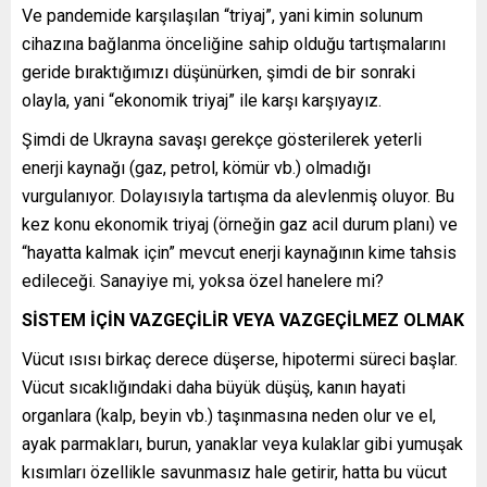
Ve pandemide karşılaşılan “triyaj”, yani kimin solunum
cihazına bağlanma önceliğine sahip olduğu tartışmalarını
geride bıraktığımızı düşünürken, şimdi de bir sonraki
olayla, yani “ekonomik triyaj” ile karşı karşıyayız.
Şimdi de Ukrayna savaşı gerekçe gösterilerek yeterli
enerji kaynağı (gaz, petrol, kömür vb.) olmadığı
vurgulanıyor. Dolayısıyla tartışma da alevlenmiş oluyor. Bu
kez konu ekonomik triyaj (örneğin gaz acil durum planı) ve
“hayatta kalmak için” mevcut enerji kaynağının kime tahsis
edileceği. Sanayiye mi, yoksa özel hanelere mi?
SİSTEM İÇİN VAZGEÇİLİR VEYA VAZGEÇİLMEZ OLMAK
Vücut ısısı birkaç derece düşerse, hipotermi süreci başlar.
Vücut sıcaklığındaki daha büyük düşüş, kanın hayati
organlara (kalp, beyin vb.) taşınmasına neden olur ve el,
ayak parmakları, burun, yanaklar veya kulaklar gibi yumuşak
kısımları özellikle savunmasız hale getirir, hatta bu vücut