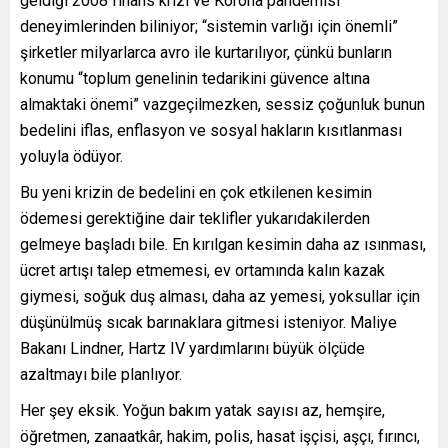
geldiği 2008 finans krizi ve Korona pandemisi
deneyimlerinden biliniyor; “sistemin varlığı için önemli”
şirketler milyarlarca avro ile kurtarılıyor, çünkü bunların
konumu “toplum genelinin tedarikini güvence altına
almaktaki önemi” vazgeçilmezken, sessiz çoğunluk bunun
bedelini iflas, enflasyon ve sosyal hakların kısıtlanması
yoluyla ödüyor.
Bu yeni krizin de bedelini en çok etkilenen kesimin
ödemesi gerektiğine dair teklifler yukarıdakilerden
gelmeye başladı bile. En kırılgan kesimin daha az ısınması,
ücret artışı talep etmemesi, ev ortamında kalın kazak
giymesi, soğuk duş alması, daha az yemesi, yoksullar için
düşünülmüş sıcak barınaklara gitmesi isteniyor. Maliye
Bakanı Lindner, Hartz IV yardımlarını büyük ölçüde
azaltmayı bile planlıyor.
Her şey eksik. Yoğun bakım yatak sayısı az, hemşire,
öğretmen, zanaatkâr, hakim, polis, hasat işçisi, aşçı, fırıncı,