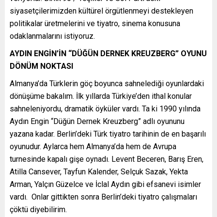
siyasetçilerimizden kültürel örgütlenmeyi destekleyen
politikalar üretmelerini ve tiyatro, sinema konusuna
odaklanmalarını istiyoruz.
AYDIN ENGİN’İN “DÜĞÜN DERNEK KREUZBERG” OYUNU
DÖNÜM NOKTASI
Almanya’da Türklerin göç boyunca sahnelediği oyunlardaki
dönüşüme bakalım. İlk yıllarda Türkiye’den ithal konular
sahneleniyordu, dramatik öyküler vardı. Ta ki 1990 yılında
Aydın Engin “Düğün Dernek Kreuzberg” adlı oyununu
yazana kadar. Berlin’deki Türk tiyatro tarihinin de en başarılı
oyunudur. Aylarca hem Almanya’da hem de Avrupa
turnesinde kapalı gişe oynadı. Levent Beceren, Barış Eren,
Atilla Cansever, Tayfun Kalender, Selçuk Sazak, Yekta
Arman, Yalçın Güzelce ve İclal Aydın gibi efsanevi isimler
vardı. Onlar gittikten sonra Berlin’deki tiyatro çalışmaları
çöktü diyebilirim.