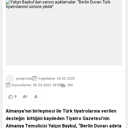
yeniposta
Yayınlama: 24.02.2022
Düzenleme: 05.04.2022 18:58
160
A
A
+
-
0
Almanya’nın birleşmesi ile Türk tiyatrolarına verilen
desteğin bittiğini kaydeden Tiyatro Gazetesi’nin
Almanya Temsilcisi Yalçın Baykul, “Berlin Duvarı adeta