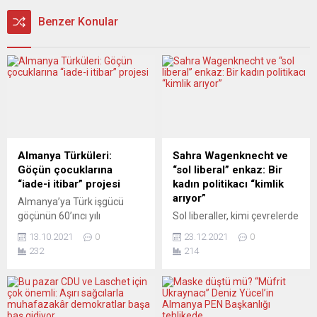
Benzer Konular
Almanya Türküleri:
Sahra Wagenknecht ve
Göçün çocuklarına
“sol liberal” enkaz: Bir
“iade-i itibar” projesi
kadın politikacı “kimlik
arıyor”
Almanya’ya Türk işgücü
göçünün 60’ıncı yılı
Sol liberaller, kimi çevrelerde
kutlamalarının kültür –
“günümüzün Rosa
13.10.2021
0
23.12.2021
0
sanat adına ve sosyal
Luxemburg’u” diye görülen
232
214
açıdan en önemli
Sahra Wagenknecht’e göre,
projelerinden biri olan
kimlik politikalarında gözle
“Almanya Türküleri”, çok
görülen ve sürekli küçülen
ilginç bir proje oldu. Ne mi
azınlıklara yönelmişler,
oldu? “Yıllar boyunca ne
onların her birinin tuhaf