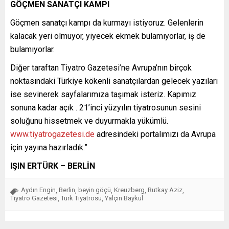
GÖÇMEN SANATÇI KAMPI
Göçmen sanatçı kampı da kurmayı istiyoruz. Gelenlerin
kalacak yeri olmuyor, yiyecek ekmek bulamıyorlar, iş de
bulamıyorlar.
Diğer taraftan Tiyatro Gazetesi’ne Avrupa’nın birçok
noktasındaki Türkiye kökenli sanatçılardan gelecek yazıları
ise sevinerek sayfalarımıza taşımak isteriz. Kapımız
sonuna kadar açık . 21’inci yüzyılın tiyatrosunun sesini
soluğunu hissetmek ve duyurmakla yükümlü.
www.tiyatrogazetesi.de
adresindeki portalımızı da Avrupa
için yayına hazırladık.”
IŞIN ERTÜRK – BERLİN
Aydın Engin
Berlin
beyin göçü
Kreuzberg
Rutkay Aziz
,
,
,
,
,
Tiyatro Gazetesi
Türk Tiyatrosu
Yalçın Baykul
,
,