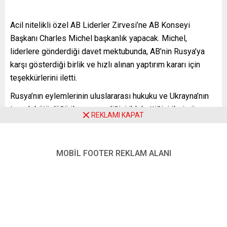
Acil nitelikli özel AB Liderler Zirvesi’ne AB Konseyi
Başkanı Charles Michel başkanlık yapacak. Michel,
liderlere gönderdiği davet mektubunda, AB’nin Rusya’ya
karşı gösterdiği birlik ve hızlı alınan yaptırım kararı için
teşekkürlerini iletti.
Rusya’nın eylemlerinin uluslararası hukuku ve Ukrayna’nın
toprak bütünlüğü ile egemenliğini ihlal ettiğini ileri süren
REKLAMI KAPAT
Michel, bunun aynı zamanda Avrupa’nın güvenliği için de
tehlike anlamına geldiğini belirtti.
MOBİL FOOTER REKLAM ALANI
Michel, birlik içinde kararlı duruş sergilemenin önemine
işaret ederek, Brüksel’de saat 20.00’de yapılacak
toplantıda son gelişmelerin yanı sıra “kural temelli
uluslararası düzenin nasıl korunacağı, Rusya ile nasıl başa
çıkılacağı ve Ukrayna’nın nasıl daha fazla destekleneceği”
gibi konuların konuşulacağını bildirdi.