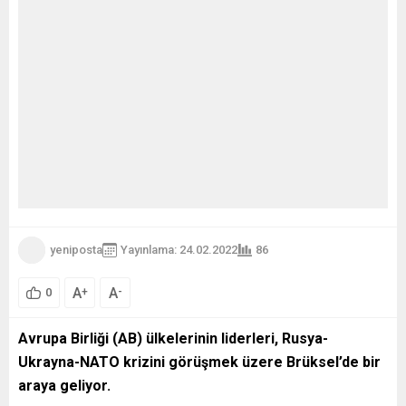
yeniposta
Yayınlama: 24.02.2022
86
A
A
+
-
0
Avrupa Birliği (AB) ülkelerinin liderleri, Rusya-
Ukrayna-NATO krizini görüşmek üzere Brüksel’de bir
araya geliyor.