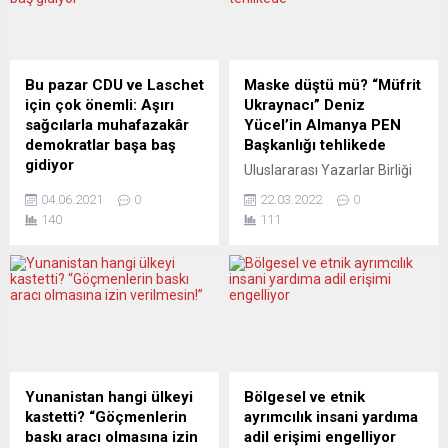
listeye girdiler ne de bir ödül
kimliklerini bulmaya
aldılar. Sanki yok
girişmişlerdir. Ortada sadece
hükmündeydiler. Onca yıl
Almanya ve Avrupa’yı değil,
onlardan yükselen seslere
Türkiye ve Türkçeyi de
Bu pazar CDU ve Laschet
Maske düştü mü? “Müfrit
kulak kabartan çıkmadı....
yakından ilgilendiren bir
için çok önemli: Aşırı
Ukraynacı” Deniz
sorun yok mu? Federal
sağcılarla muhafazakâr
Yücel’in Almanya PEN
Almanya parlamentosunda,
demokratlar başa baş
Başkanlığı tehlikede
ünlü Bundestag,...
gidiyor
Uluslararası Yazarlar Birliği
Almanya’nın en küçük
(PEN) Almanya Başkanı
04.06.2021
0
22.03.2022
0
eyaletlerinden biri olan
Deniz Yücel’in Ukrayna
140
111
Saksonya-Anhalt’te bu
savaşıyla ilgili NATO ve
pazar genel seçimlerden
askeri müdahale yanlısı
önce en son eyalet seçimi
açıklamaları başını derde
yapılacak. Aşırı sağcı AfD ile
soktu. Köln kentinde PEN
Hıristiyan demokrat
adına yaptığı bir konuşmada
CDU’nun çekiştiği yerel
NATO’nun savaşa
seçimi TAVAK Direktörü
müdahalesini savunan Die
Prof. Dr. Faruk Şen,
Welt gazetesi muhabiri
yorumladı. Federal
Yücel’e eski başkanlardan
Yunanistan hangi ülkeyi
Bölgesel ve etnik
Almanya’da yazla birlikte
tepki yağdı. NATO’nun
kastetti? “Göçmenlerin
ayrımcılık insani yardıma
siyasal iklim de ısınmaya
Ukrayna savaşına müdahale
baskı aracı olmasına izin
adil erişimi engelliyor