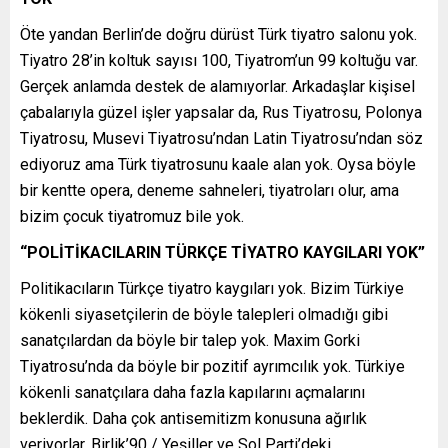
Öte yandan Berlin’de doğru dürüst Türk tiyatro salonu yok.
Tiyatro 28’in koltuk sayısı 100, Tiyatrom’un 99 koltuğu var.
Gerçek anlamda destek de alamıyorlar. Arkadaşlar kişisel
çabalarıyla güzel işler yapsalar da, Rus Tiyatrosu, Polonya
Tiyatrosu, Musevi Tiyatrosu’ndan Latin Tiyatrosu’ndan söz
ediyoruz ama Türk tiyatrosunu kaale alan yok. Oysa böyle
bir kentte opera, deneme sahneleri, tiyatroları olur, ama
bizim çocuk tiyatromuz bile yok.
“POLİTİKACILARIN TÜRKÇE TİYATRO KAYGILARI YOK”
Politikacıların Türkçe tiyatro kaygıları yok. Bizim Türkiye
kökenli siyasetçilerin de böyle talepleri olmadığı gibi
sanatçılardan da böyle bir talep yok. Maxim Gorki
Tiyatrosu’nda da böyle bir pozitif ayrımcılık yok. Türkiye
kökenli sanatçılara daha fazla kapılarını açmalarını
beklerdik. Daha çok antisemitizm konusuna ağırlık
veriyorlar. Birlik’90 / Yeşiller ve Sol Parti’deki