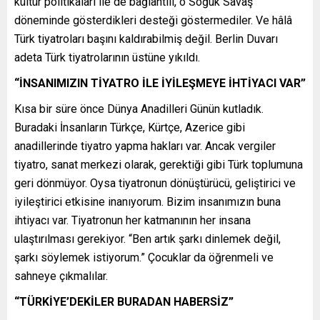
kültür politikaları ile de bağlantılı, o Soğuk Savaş
döneminde gösterdikleri desteği göstermediler. Ve hâlâ
Türk tiyatroları başını kaldırabilmiş değil. Berlin Duvarı
adeta Türk tiyatrolarının üstüne yıkıldı.
“İNSANIMIZIN TİYATRO İLE İYİLEŞMEYE İHTİYACI VAR”
Kısa bir süre önce Dünya Anadilleri Günün kutladık.
Buradaki İnsanların Türkçe, Kürtçe, Azerice gibi
anadillerinde tiyatro yapma hakları var. Ancak vergiler
tiyatro, sanat merkezi olarak, gerektiği gibi Türk toplumuna
geri dönmüyor. Oysa tiyatronun dönüştürücü, geliştirici ve
iyileştirici etkisine inanıyorum. Bizim insanımızın buna
ihtiyacı var. Tiyatronun her katmanının her insana
ulaştırılması gerekiyor. “Ben artık şarkı dinlemek değil,
şarkı söylemek istiyorum.” Çocuklar da öğrenmeli ve
sahneye çıkmalılar.
“TÜRKİYE’DEKİLER BURADAN HABERSİZ”