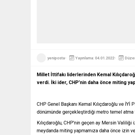
yeniposta
Yayınlama: 04.01.2022
Düzen
Millet İttifakı liderlerinden Kemal Kılıçd
verdi. İki ider, CHP’nin daha önce miting 
CHP Genel Başkanı Kemal Kılıçdaroğlu ve İYİ Pa
dönümünde gerçekleştirdiği metro temel atma 
Kılıçdaroğlu, CHP’nin geçen ay Mersin Valiliğ
meydanda miting yapmamıza daha önce izin verm