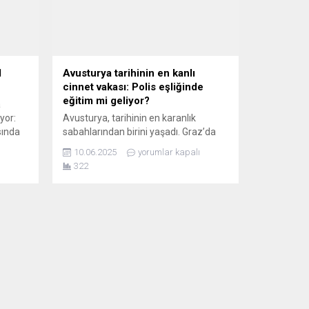
1
Avusturya tarihinin en kanlı
cinnet vakası: Polis eşliğinde
eğitim mi geliyor?
a
yor:
Avusturya, tarihinin en karanlık
sında
sabahlarından birini yaşadı. Graz’da
yesine
bu sabah yaşanan okul saldırısı,
10.06.2025
yorumlar kapalı
yalnızca Avusturya’yı değil tüm
322
Avrupa’yı şoke etti. 21 yaşındaki eski
ve
öğrenci Arthur A., eğitim gördüğü
BBLICA
Bundes-Oberstufenrealgymnasium’a
NUN
silahla girerek 10 kişiyi öldürdü,
a
ardından da intihar etti. Avusturya
deller
tarihinin en kanlı okul saldırısı olarak
kayıtlara geçen bu olay, son...