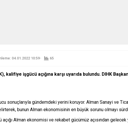
leme: 04.01.2022 10:59
65
K), kalifiye işgücü açığına karşı uyarıda bulundu. DIHK Başkan
ucu sonuçlarıyla gündemdeki yerini koruyor. Alman Sanayi ve Ticar
elirterek, bunun Alman ekonomisinin en büyük sorunu olmayı sürd
ücü açığı Alman ekonomisi ve rekabet gücümüz açısından gelecek y