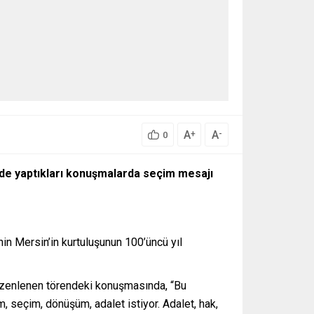
A
A
+
-
0
inde yaptıkları konuşmalarda seçim mesajı
n Mersin’in kurtuluşunun 100’üncü yıl
düzenlenen törendeki konuşmasında, “Bu
seçim, dönüşüm, adalet istiyor. Adalet, hak,