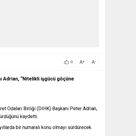
A
A
+
-
0
ı Adrian, “Nitelikli işgücü göçüne
et Odaları Birliği (DIHK) Başkanı Peter Adrian,
ürdüğünü kaydetti.
ıllarda bir numaralı konu olmayı sürdürecek.