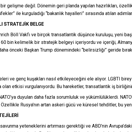
 gelişme değil. Dönemin geri planda yapılan hazırlıkları, özellikle
ekler” ile kurguladığı “bakanlık hayalleri” sırasında atılan adımla
I STRATEJİK BELGE
nrich Böll Vakfı ve birçok transatlantik düşünce kuruluşu, yeni başk
 60 bin kelimelik bir stratejik belgeyi içeriyordu ve içeriği, Almany
daha önceki Başkan Trump dönemindeki “belirsizliği” geride bırakı
leri ve genç kuşakları nasıl etkileyeceğini ele alıyor. LGBTI bireyl
 olan etkisi vurgulanıyordu. Bu hareketler, transatlantik iş birliği
NATO’ya duyulan daha fazla sorumluluk ve yükümlülüklerdi. NATO’n
Özellikle Rusya’nın artan askeri gücü ve küresel tehditler, bu yeni 
TEJİLERİ
avunma yeteneklerini artırması gerektiği ve ABD’nin Avrupa’daki