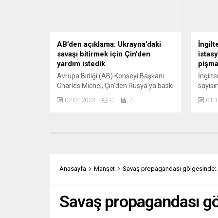
sürüyor....
hava s
yapılm
edilmes
AB’den açıklama: Ukrayna’daki
İngil
savaşı bitirmek için Çin’den
istas
yardım istedik
pişma
Avrupa Birliği (AB) Konseyi Başkanı
İngilt
Charles Michel, Çin’den Rusya’ya baskı
sayısı
yapabilmek ve Ukrayna’daki savaşı
benzin
02.04.2022
0
71
01.1
bitirebilmek için yardım istediklerini
akarya
söyledi. Charles Michel ve AB
devam 
Komisyonu Başkanı Ursula von der
zincir
Leyen, AB-Çin arasında video
istasy
konferans yöntemiyle düzenlenen
Perake
zirvenin bitiminde açıklamalar yaptılar.
itibarı
İki taraf arasında yapılan 23’üncü
halen 
Anasayfa
Manşet
Savaş propagandası gölgesinde:
zirvenin Avrupa kıtasında savaş
akaryak
olması...
günü it
Savaş propagandası gö