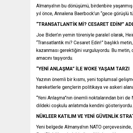
Almanya’nın bu dönüşümü, birdenbire yaşanmış bir
yıl önce, Annalena Baerbock’un “gece görüşlü tüf
“TRANSATLANTİK Mİ? CESARET EDİN!” ADL
Joe Biden’ın yemin töreniyle paralel olarak, Hei
“Transatlantik mi? Cesaret Edin!” başlıklı metin,
kazanması gerektiğini vurguluyordu. Bu metin, 
amacını taşıyordu.
“YENİ ANLAŞMA” İLE WOKE YAŞAM TARZI
Yazının önemli bir kısmı, yeni toplumsal gelişme
hareketlerle gençlerin politikaya ve askeri alana
“Yeni Anlaşma”nın önemli noktalarından biri de 
dildeki coşkulu anlatımda kendini gösteriyordu. 
NÜKLEER KATILIM VE YENİ GÜVENLİK STRA
Yeni belgede Almanya’nın NATO çerçevesinde, s