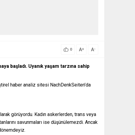
A
A
+
-
0
maya başladı. Uyanık yaşam tarzına sahip
eştirel haber analiz sitesi NachDenkSeiten’da
olarak görüyordu. Kadın askerlerden, trans veya
vatanlarını savunmaları ise düşünülemezdi. Ancak
r dönemdeyiz.