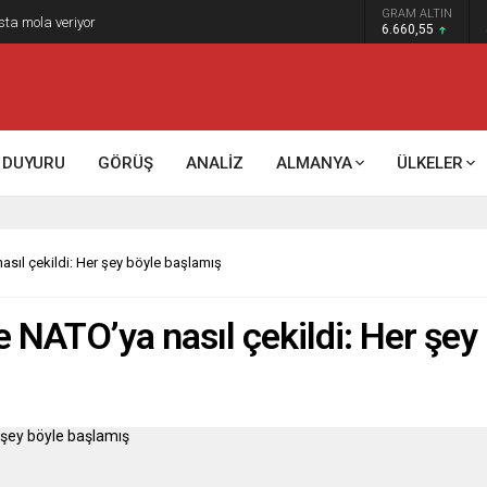
GRAM ALTIN
k kontrol mü, kolonializm mi?
6.660,55
DUYURU
GÖRÜŞ
ANALİZ
ALMANYA
ÜLKELER
sıl çekildi: Her şey böyle başlamış
 NATO’ya nasıl çekildi: Her şey