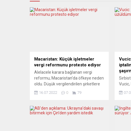
Macaristan: Küçük işletmeler
Vucic
vergi reformunu protesto ediyor
iptal
şaşır
Alelacele karara bağlanan vergi
reformu, Macaristan’da öfkeye neden
Sırbi
oldu. Düşük vergilendirilen şirketlere
Vucic,
yönelik kısaca KATA adı verilen sabit
Lavrov
16.07.2022
0
79
07.0
oranlı verginin şartları eylül ayı
edilm
itibarıyla öylesine sıkılaştırılacak ki,
ancak 
etkilenen yaklaşık 450 bin kişinin
Sırbis
birçoğu bu şartları karşılayamayarak
yayını
daha yüksek vergiler ödemek zorunda
ilişki
kalacak. Macar hükümeti, gerekçe
Bulgar
olarak vergiden kaçınmayı öne
Makedo