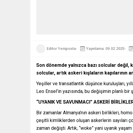
Editor Yeniposta
Yayınlama: 09.02.2025
Son dönemde yalnızca bazı solcular değil, k
solcular, artık askeri kışlaların kapılarını
Yeşiller ve transatlantik düşünce kuruluşları, 
Leo Ensel’in yazısında, bu değişimin planlı bir şe
“UYANIK VE SAVUNMACI” ASKERİ BİRLİKLE
Bir zamanlar Almanya’nın askeri birlikleri, hom
çeşitli kimliklerden oluşan askerlerin sayıları
zaman değişti. Artık, “woke” yani uyanık yaşam 