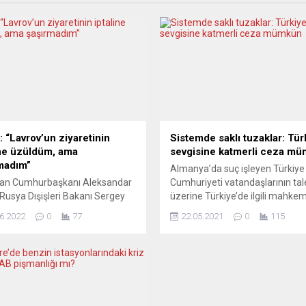
: “Lavrov’un ziyaretinin
Sistemde saklı tuzaklar: Tür
ine üzüldüm, ama
sevgisine katmerli ceza m
madım”
Almanya’da suç işleyen Türkiye
stan Cumhurbaşkanı Aleksandar
Cumhuriyeti vatandaşlarının tal
 Rusya Dışişleri Bakanı Sergey
üzerine Türkiye’de ilgili mahke
’un Sırbistan ziyaretinin iptal
tarafından kabul edilirse, cezas
6.2022
0
77
22.05.2021
0
115
esinden üzüntü duyduğunu
geri kalan kısmını ülkesinde
şaşırmadığını söyledi. Vucic,
tamamlama hakkı var. Ancak,
tan Radyo ve Televizyon (RTS)
cezasının geri kalan kısmını Tür
na katılarak ülke gündemine
çekmek isteyenler, kendilerini 
n açıklamalarda bulundu.
bir tehlikenin beklediğinin farkı
istan, Karadağ ve Kuzey
değiller. İki ülke ceza yasalarının
nya’nın, Lavrov’un uçağına
arasındaki farklılıklarından doğ