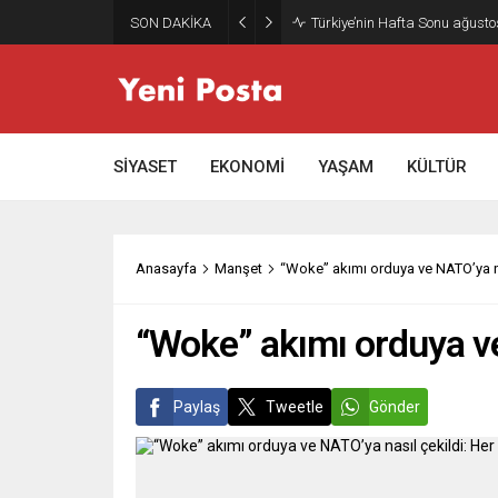
SON DAKİKA
Gazze’nin geleceği: Teknokrati
SİYASET
EKONOMİ
YAŞAM
KÜLTÜR
Anasayfa
Manşet
“Woke” akımı orduya ve NATO’ya na
“Woke” akımı orduya ve
Paylaş
Tweetle
Gönder