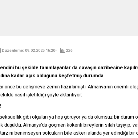
Düzenleme: 09.02.2025 16:20
226
endini bu şekilde tanımlayanlar da savaşın cazibesine kapıl
n ardına kadar açık olduğunu keşfetmiş durumda.
yıllar önce bu gelişmeye zemin hazırlamıştı. Almanya’nın önemli el
kilde nasıl işletildiği şöyle aktarılıyor:
R
oseksüellik gibi olguları ya hoş görüyor ya da olumsuz bir durum 
 çok düşüktü. Almanya’da göçmen kökenli bireylerin silah taşıyıp, 
tarzını benimseyen solcuların bile askeri alanda yer edindiği bi