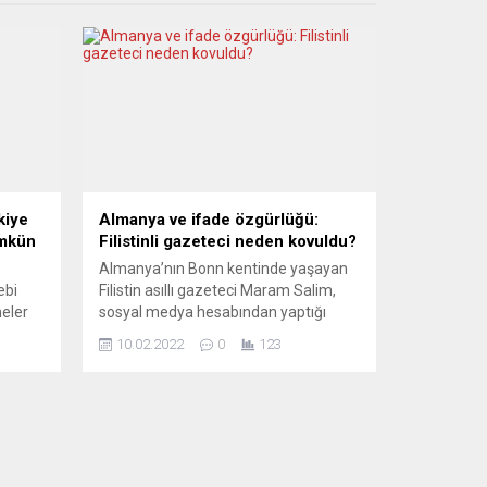
kiye
Almanya ve ifade özgürlüğü:
ümkün
Filistinli gazeteci neden kovuldu?
Almanya’nın Bonn kentinde yaşayan
ebi
Filistin asıllı gazeteci Maram Salim,
meler
sosyal medya hesabından yaptığı
ının
Avrupa’da ifade özgürlüğü
10.02.2022
0
123
olmadığına yönelik eleştirinin
ardından, Alman kamusal medya
kiye’de
kuruluşu Deutsche Welle’deki (DW)
büyük
işinden kovuldu. Ağır iddialara DW
nda
yanıt verdi. Maram Salim, AA
muhabirine yaptığı açıklamada,
an
Alman basınında yayınlanan bir