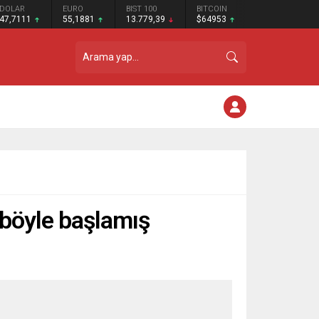
DOLAR
EURO
BIST 100
BITCOIN
47,7111
55,1881
13.779,39
$64953
 böyle başlamış