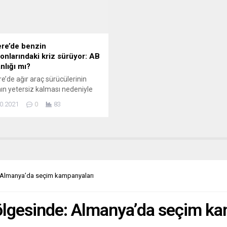
ahasını kapatmasıyla dün
sorunlara, bir de bürokrasinin ha
ası planlanan ziyaretin iptal
eklenince...
ini değerlendiren Vucic, “Bir...
tere’de benzin
yonlarındaki kriz sürüyor: AB
nlığı mı?
ere’de ağır araç sürücülerinin
nın yetersiz kalması nedeniyle
 istasyonlarında yaşanan
0.2021
0
83
kıt krizi ve uzun araç kuyrukları
ediyor. Ülkenin herhangi bir
e bağlı olmayan bağımsız benzin
onlarını temsil eden Petrol
ndecileri Derneği (PRA) dün
yla üyelerinin yüzde 27’sinin
istasyonlarındaki depolarında
 Almanya’da seçim kampanyaları
ıt olmadığını bildirdi. Geçen salı
ibarıyla ülkede...
lgesinde: Almanya’da seçim ka