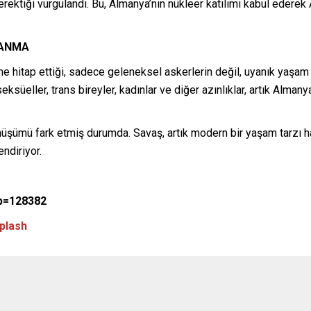
ektiği vurgulandı. Bu, Almanya’nın nükleer katılımı kabul ederek A
LANMA
me hitap ettiği, sadece geleneksel askerlerin değil, uyanık yaşam
süeller, trans bireyler, kadınlar ve diğer azınlıklar, artık Almanya
üşümü fark etmiş durumda. Savaş, artık modern bir yaşam tarzı h
endiriyor.
?p=128382
plash