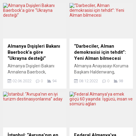
Almanya Dışişleri Bakanı
“Darbeciler, Alman
Baerbock’a göre
demokrasisi için tehdit”:
“Ukrayna desteği”
Yeni Alman bilmecesi
Almanya Dışişleri Bakanı
Almanya Anayasayı Koruma
Annalena Baerbock,
Başkanı Haldenwang,
Rusya’ya karşı savaşan
“Reichsbürger” ile ilgili
02.06.2022
0
94
08.12.2022
0
98
Ukrayna’yı destekleme
açıklamasında, “Bunlar farklı
konusunda uzun zamana
grupların bir araya
ihtiyaç duyduklarını söyledi.
gelmesiyle oluşuyor. Bu
Baerbock, Federal Mecliste
devleti ve özgür, demokratik
devam eden bütçe
anayasal düzenimizi yıkmak
görüşmelerinde, Genel
istiyorlar” diye konuştu.
Kurul’da bir konuşma yaptı.
Almanya’da iç istihbarattan
Rusya Devlet Başkanı
sorumlu Anayasayı Koruma
Vladimir Putin’in stratejisini
Dairesi Başkanı Thomas
İstanbul: “Avrupa’nın en
Federal Almanya’ya