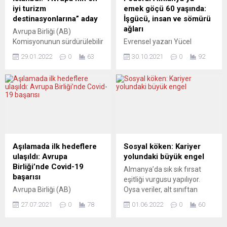
değiştirdiğini savunan
Haldenwang, darbe
iyi turizm
emek göçü 60 yaşında:
Baerbock, “İlk başta çok hızlı
planladıkları gerekçesiyle
destinasyonlarına” aday
İşgücü, insan ve sömürü
şekilde yürüyüp Ukrayna’yı
bazı üyeleri tutuklanan
ağları
Avrupa Birliği (AB)
alacağını düşündü. Sonra
“İmparatorluk
Komisyonunun sürdürülebilir
Evrensel yazarı Yücel
her şey bitecekti....
Vatandaşlarının”
turizm ağı (EDEN),
Özdemir’e göre, “Her türden
(Reichsbürger) devlet ve
29.01.2022
0
63
30.10.2021
0
92
Avrupa’nın en iyi
etnik ve dini
demokrasi için...
destinasyonlarına İstanbul’u
tanımlamalardan uzak, her
da aday gösterdi. Adaylar
fırsatta göçmenlik ve
arasında İstanbul’un yanı
kökenin hatırlatılmadığı bir
sıra İngiltere’nin Londra,
Almanyalılık, sosyal-sınıfsal
İtalya’nın Roma ve Amalfi
kader birliğinde ifadesi
Kıyıları, Yunanistan’ın Atina
bulan sınıf kardeşliği, ortak
ve Girit, Avusturya’nın
geleceği kurmak için
Viyana ve Graz, Almanya’nın
birleştirici tanımlama olabilir.
Aşılamada ilk hedeflere
Sosyal köken: Kariyer
Bavyera, Hollanda’nın
” Türkiye’den Almanya’ya iş
ulaşıldı: Avrupa
yolundaki büyük engel
Nijmegen, Çekya’nın Prag,
gücünün resmi olarak göç
Birliği’nde Covid-19
Almanya’da sık sık fırsat
Fransa’nın Amiens,
etmesinin tam 60ıncı yıl
başarısı
eşitliği vurgusu yapılıyor.
İspanya’nın Marbella,
dönümü. 30 Ekim...
Avrupa Birliği (AB)
Oysa veriler, alt sınıftan
Belçika’nın Leuven,
Komisyonu Başkanı Ursula
gelenlerin hem kariyer hem
İsviçre’nin...
27.07.2021
0
78
01.06.2022
0
60
von der Leyen, temmuzda
de eğitim yolunda çok daha
yetişkin nüfusun yüzde
zorlu bir mücadele vermesi