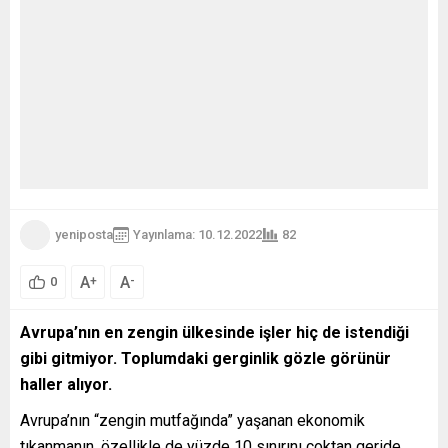
yeniposta
Yayınlama: 10.12.2022
82
A
A
+
-
0
Avrupa’nın en zengin ülkesinde işler hiç de istendiği
gibi gitmiyor. Toplumdaki gerginlik gözle görünür
haller alıyor.
Avrupa’nın “zengin mutfağında” yaşanan ekonomik
tıkanmanın, özellikle de yüzde 10 sınırını çoktan geride