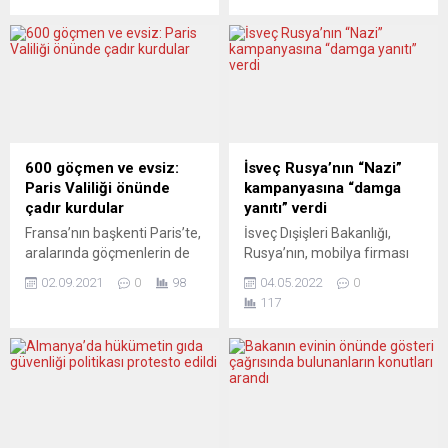
takip edilebilmesini
aile olarak kabul edilmesine
sağlamak için 10 yıllık plan
karar verdi. AB’nin en üst
yaptı. Örgütün internet
mahkemesinden yapılan
sitesindeki yazılı
yazılı açıklamaya göre, bir
açıklamada, “2022-2032
AB üyesi ülke bir çocuğu
Salgın Potansiyeli olan
hemcins ebeveynleri
Patojenlerin Genom Takibi
üzerine kayıt ederse,
Stratejisi” projesinin
çocuğun seyahat hakkını
detaylarına yer verildi.
koruma altına almak için
600 göçmen ve evsiz:
İsveç Rusya’nın “Nazi”
Açıklamada, planın, bundan
artık söz konusu aile birliği
Paris Valiliği önünde
kampanyasına “damga
sonra ortaya çıkan virüs
AB...
çadır kurdular
yanıtı” verdi
patojenlerinin genetik
Fransa’nın başkenti Paris’te,
İsveç Dışişleri Bakanlığı,
benzerlik ve farklılıklarının
aralarında göçmenlerin de
Rusya’nın, mobilya firması
tahlil etmeyi...
olduğu 600 evsiz, Paris ve
IKEA’nın kurucusu Ingvar
02.09.2021
0
98
04.05.2022
0
Ile-de-France Valiliği önünde
Kamprad’ın “Nazi” olduğunu
117
çadır kurdu. Göçmenlere
anlatan kampanyaya ilişkin,
yardım derneği Utopia
“Rusya’yı eleştiren ülkelere
56’dan yapılan açıklamada,
Nazi damgası vurulduğunu”
Paris sokaklarında 15
bildirdi. IKEA’nın kurucusu
çocuğun dernekler
Ingvar Kamprad’ın yanı sıra
tarafından temin edilen
hikâye yazarı Astrid
çadırlarda uyuduğu,
Lindgren ve film yönetmeni