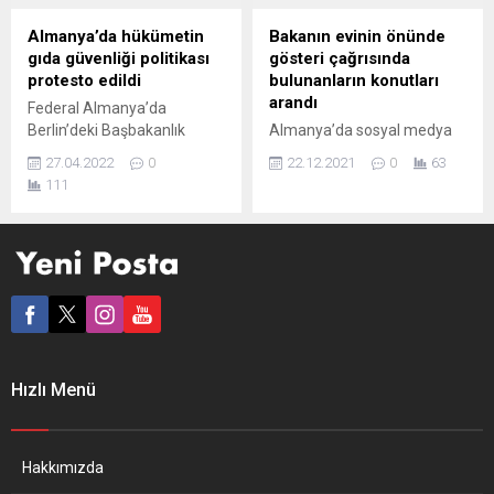
bunlardan bazılarının
Ingmar Bergman’ın “İsveçli
aylardır sokaklarda olduğu
ünlü Naziler” şeklinde
Almanya’da hükümetin
Bakanın evinin önünde
ifade edildi. “Yerleri sokak
Rusya’da tren ve otobüs
gıda güvenliği politikası
gösteri çağrısında
değil, sabit konut ve okul”
istasyonlarındaki bilbordlara
protesto edildi
bulunanların konutları
ifadesi kullanılan
asılan fotoğrafları...
arandı
Federal Almanya’da
açıklamada,...
Berlin’deki Başbakanlık
Almanya’da sosyal medya
binası önünde toplanan bir
üzerinden Thüringen
27.04.2022
0
22.12.2021
0
63
grup, hükümetin gıda
eyaletinin İçişleri Bakanı
111
güvenliği politikasına tepki
Georg Maier’in özel
gösterdi. Berlin’de “Açlığa
konutunun önünde gösteri
Karşı Eylem” adlı girişim
yapma çağrısında bulunan
tarafından düzenlenen
bir kişinin evi polis
gösteride protestocular,
tarafından arandı.
hükümetin gıda güvenliği ve
Thüringen polisi, sosyal
tedarik zinciri konusunda
medya hesabından
yetersiz kaldığını ileri
paylaşımlarda bulunan bir
sürdüler. Ellerinde pankartlar
kişinin bugün Bakan Maier’in
Hızlı Menü
ve Maliye Bakanı Christian
evinin önünde gösteri
Lindner’i temsil eden şişme
düzenleme çağrısında
balon ile Başbakanlık...
bulunduğunu açıkladı.
Açıklamaya göre, söz
Hakkımızda
konusu kişi ayrıca Maier’e