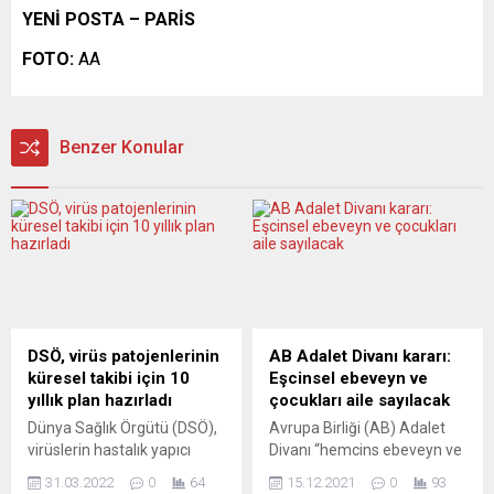
YENİ POSTA – PARİS
FOTO:
AA
Benzer Konular
DSÖ, virüs patojenlerinin
AB Adalet Divanı kararı:
küresel takibi için 10
Eşcinsel ebeveyn ve
yıllık plan hazırladı
çocukları aile sayılacak
Dünya Sağlık Örgütü (DSÖ),
Avrupa Birliği (AB) Adalet
virüslerin hastalık yapıcı
Divanı “hemcins ebeveyn ve
mikroplarının tüm dünyada
çocuklarının” AB genelinde
31.03.2022
0
64
15.12.2021
0
93