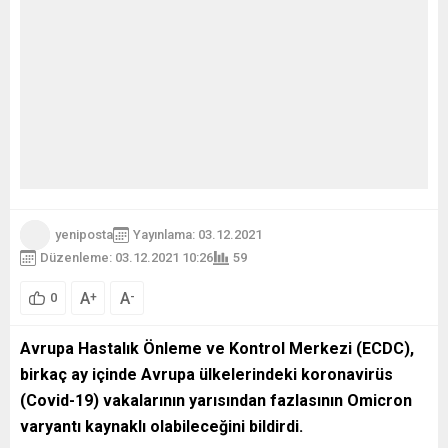
yeniposta
Yayınlama: 03.12.2021
Düzenleme: 03.12.2021 10:26
59
A
A
+
-
0
Avrupa Hastalık Önleme ve Kontrol Merkezi (ECDC),
birkaç ay içinde Avrupa ülkelerindeki koronavirüs
(Covid-19) vakalarının yarısından fazlasının Omicron
varyantı kaynaklı olabileceğini bildirdi.