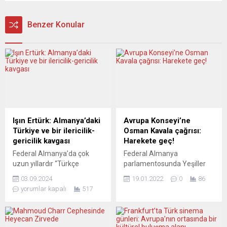
Benzer Konular
Işın Ertürk: Almanya’daki
Avrupa Konseyi’ne
Türkiye ve bir ilericilik-
Osman Kavala çağrısı:
gericilik kavgası
Harekete geç!
Federal Almanya’da çok
Federal Almanya
uzun yıllardır “Türkçe
parlamentosunda Yeşiller
gazetecilik” yapan ve halen
Partisi milletvekili Max
03.09.2024
19.01.2022
0
86
Yeni Posta
Lucks, AİHM kararına
yorumlar kapalı
517
(www.yeniposta.de)
rağmen tahliye edilmeyen
gazetesinin yayın
Osman Kavala için Avrupa
yönetmenliğini sürdüren Işın
Konseyi’ni harekete
Ertürk, bu ülkedeki siyaset
geçmeye çağırdı. Alman