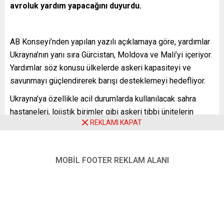
avroluk yardım yapacağını duyurdu.
AB Konseyi’nden yapılan yazılı açıklamaya göre, yardımlar
Ukrayna’nın yanı sıra Gürcistan, Moldova ve Mali’yi içeriyor.
Yardımlar söz konusu ülkelerde askeri kapasiteyi ve
savunmayı güçlendirerek barışı desteklemeyi hedefliyor.
Ukrayna’ya özellikle acil durumlarda kullanılacak sahra
hastaneleri, lojistik birimler gibi askeri tıbbi ünitelerin
REKLAMI KAPAT
finansmanı için 31 milyon avroluk hibe, 36 ay içinde
verilecek.
Gürcistan’a yine aynı maksatla ve aynı süre içinde 12
MOBİL FOOTER REKLAM ALANI
milyon 750 bin avroluk, Moldova’ya 7 milyon avroluk
yardım yapılacak.
Mali’ye ise 30 aylık süre içinde 24 milyon avroluk yardım,
halihazırda ülkede faal AB Eğitim Misyonu dahilinde