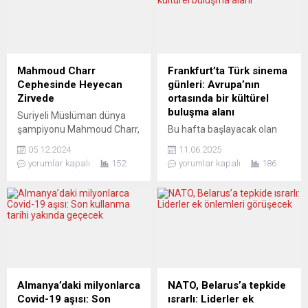
arenasını masaya
Federal Meclisi’nin Yeşiller
yatırdığında özellikle Türkiye
Partisi milletvekillerinden
kökenli toplum açısından
Max Lucks, Katolik haber
ortaya olumlu bir resim
ajansına (KNA) yaptığı
çıkmamasından yakındı.
açıklamada Avrupa
Mahmoud Charr
Frankfurt’ta Türk sinema
Alman siyasetinin Türk
Konseyi’nin Türkiye’de
Cephesinde Heyecan
günleri: Avrupa’nın
siyasetinden öğrendiklerini
tutukluluğu devam eden
Zirvede
ortasında bir kültürel
uygulamaya başladığı
insan hakları aktivisti ve iş
buluşma alanı
Suriyeli Müslüman dünya
kuşkusuna kapıldığına dikkat
insanı Osman Kavala...
şampiyonu Mahmoud Charr,
Bu hafta başlayacak olan
çeken Işın Ertürk, Türkiye...
7 Aralık Cumartesi gecesi
Uluslararası Frankfurt Türk
05.12.2024
11.06.2025
gerçekleşecek WBA Ağır
Film Festivali, 25’inci kez
yorumlar kapalı
152
yorumlar kapalı
186
Sıklet Boks Şampiyonluğu
sinema tutkunlarıyla
mücadelesi için gün sayıyor.
buluşuyor. 13-18 Haziran
Bulgaristan’ın başkenti
tarihleri arasında çok sayıda
Sofya’da yapılacak
film ve etkinliğe yer
karşılaşmada Charr,
verilecek olan bu geleneksel
kendisine ait dünya
kültür festivalinin kurucusu
şampiyonluk kemerini
ve yöneticisi Hüseyin Sıtkı,
korumak için Bulgar boksör
kısa bir döküm çıkardı. –
Kubrat Pulev ile kıran kırana
Uluslararası Frankfurt Türk
Almanya’daki milyonlarca
NATO, Belarus’a tepkide
bir mücadeleye çıkacak. Bu
Film Festivali, çeyrek
Covid-19 aşısı: Son
ısrarlı: Liderler ek
karşılaşma, Müslüman
yüzyıllık bir birikimi geride...