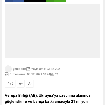
yeniposta
Yayınlama: 03.12.2021
Düzenleme: 03.12.2021 10:24
62
A
A
+
-
0
Avrupa Birliği (AB), Ukrayna’ya savunma alanında
güçlendirme ve barışa katkı amacıyla 31 milyon