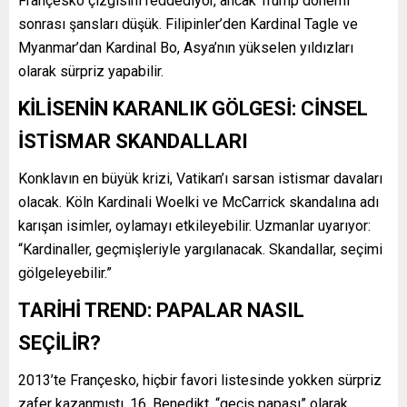
Françesko çizgisini reddediyor, ancak Trump dönemi
sonrası şansları düşük. Filipinler’den Kardinal Tagle ve
Myanmar’dan Kardinal Bo, Asya’nın yükselen yıldızları
olarak sürpriz yapabilir.
KİLİSENİN KARANLIK GÖLGESİ: CİNSEL
İSTİSMAR SKANDALLARI
Konklavın en büyük krizi, Vatikan’ı sarsan istismar davaları
olacak. Köln Kardinali Woelki ve McCarrick skandalına adı
karışan isimler, oylamayı etkileyebilir. Uzmanlar uyarıyor:
“Kardinaller, geçmişleriyle yargılanacak. Skandallar, seçimi
gölgeleyebilir.”
TARİHİ TREND: PAPALAR NASIL
SEÇİLİR?
2013’te Françesko, hiçbir favori listesinde yokken sürpriz
zafer kazanmıştı. 16. Benedikt, “geçiş papası” olarak