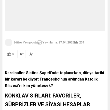
Editor Yeniposta
Yayınlama: 27.04.2025
251
A
A
+
-
0
Kardinaller Sistina Şapeli’nde toplanırken, dünya tarihi
bir kararı bekliyor: Françesko’nun ardından Katolik
Kilisesi’ni kim yönetecek?
KONKLAV SIRLARI: FAVORİLER,
SÜRPRİZLER VE SİYASİ HESAPLAR