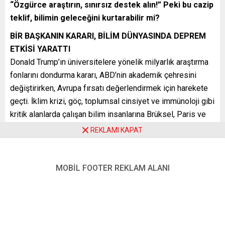
“Özgürce araştırın, sınırsız destek alın!” Peki bu cazip
teklif, bilimin geleceğini kurtarabilir mi?
BİR BAŞKANIN KARARI, BİLİM DÜNYASINDA DEPREM
ETKİSİ YARATTI
Donald Trump’ın üniversitelere yönelik milyarlık araştırma
fonlarını dondurma kararı, ABD’nin akademik çehresini
değiştirirken, Avrupa fırsatı değerlendirmek için harekete
geçti. İklim krizi, göç, toplumsal cinsiyet ve immünoloji gibi
kritik alanlarda çalışan bilim insanlarına Brüksel, Paris ve
Berlin sesleniyor: “Gelin, özgürce çalışın!”
REKLAMI KAPAT
HİBELER, VİZELER VE “LİYAKAT” VAADİ
Alman basınında çıkan haberlere göre Belçika, doğrudan
MOBİL FOOTER REKLAM ALANI
tehdit altındaki akademisyenler için özel destek paketleri
açıkladı. Fransa, “Bilim İçin Güvenli Alan” projesiyle 15
ABD’li araştırmacıya 3 yıllık fon sağlayacak. Avrupa
Araştırma Konseyi (ERC), taşınma desteğini 2 milyon