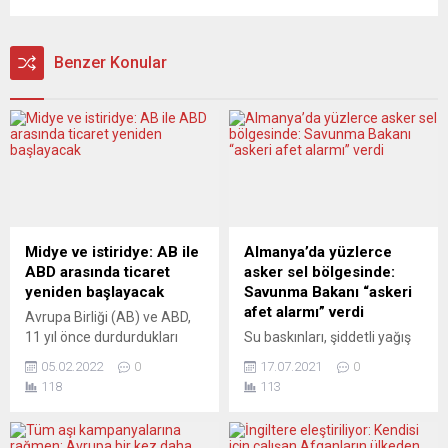
Benzer Konular
Midye ve istiridye: AB ile
Almanya’da yüzlerce
ABD arasında ticaret
asker sel bölgesinde:
yeniden başlayacak
Savunma Bakanı “askeri
afet alarmı” verdi
Avrupa Birliği (AB) ve ABD,
11 yıl önce durdurdukları
Su baskınları, şiddetli yağış
midye ve istiridye gibi
ve fırtına ile Almanya’da
05.02.2022
0
17.07.2021
0
kabuklu deniz ürünleri
ortalık adeta mahşer yerine
118
113
ticaretine yeniden başlama
döndü. Ölü sayısının en az
kararı aldı. AB Komisyonu,
106’ya yükseldiği ülkede,
şubat ayı sonundan itibaren
Savunma Bakanlığı afet