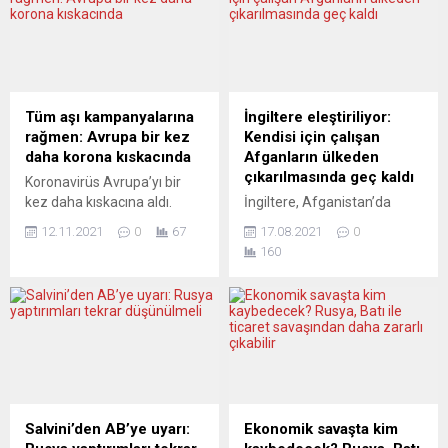
İspanya ve Hollanda ile
bölgesine yaklaşık 900 asker
ABD’nin Washington ve
gönderiyor. Tank ve
Massachusetts eyaletleri
helikopterlerin de kullanıldığı
arasında midye ve istiridye
kurtarma çalışmaları ise
gibi kabuklu deniz ürünleri
sürüyor. Federal Almanya
ticareti yapılmasını
Savunma Bakanlığı sözcüsü
Tüm aşı kampanyalarına
İngiltere eleştiriliyor:
sağlayacak mevzuatın
bir açıklama yaparak
rağmen: Avrupa bir kez
Kendisi için çalışan
onaylandığını...
Savunma Bakanı Annegret
daha korona kıskacında
Afganların ülkeden
Kramp-Karrenbauer’in
çıkarılmasında geç kaldı
Koronavirüs Avrupa’yı bir
askeri...
kez daha kıskacına aldı.
İngiltere, Afganistan’da
Güçlü aşı kampanyaları ve
İngiliz kuvvetleri ve
12.11.2021
0
67
17.08.2021
0
sıkı korona tedbirlerine
personeli için çalışan
160
rağmen vaka sayıları hızla
Afganların ülkeden güvenli
tırmanmaya devam ediyor.
şekilde çıkarılmasında geç
Neden? Nasıl? Son
kalmakla eleştiriliyor.
dönemde bir konu açıklık
Afganistan İçişleri
kazandı: Koronavirüsle
Bakanlığının eski kıdemli
mücadelede, aşılama
NATO Danışmanı Charlie
oranları birbirine benzeyen
Herbert, İngiliz hükümetinin,
ülkeleri bu salgın farklı
kendi silahlı kuvvetlerine
biçimlerde etkiliyor.
yardım eden Afganların
Salvini’den AB’ye uyarı:
Ekonomik savaşta kim
Güçlendirici aşı da denen
güvenliğinin sağlanarak