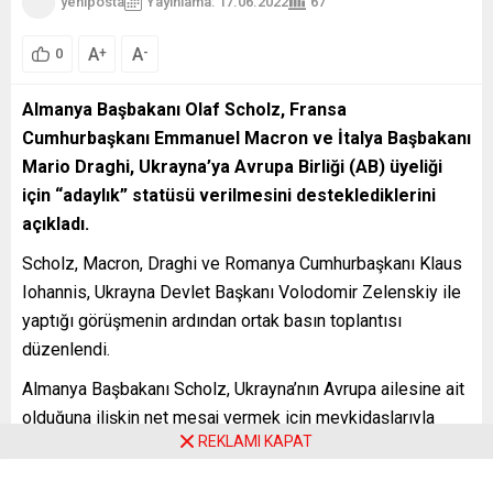
yeniposta
Yayınlama: 17.06.2022
67
A
A
+
-
0
Almanya Başbakanı Olaf Scholz, Fransa
Cumhurbaşkanı Emmanuel Macron ve İtalya Başbakanı
Mario Draghi, Ukrayna’ya Avrupa Birliği (AB) üyeliği
için “adaylık” statüsü verilmesini desteklediklerini
açıkladı.
Scholz, Macron, Draghi ve Romanya Cumhurbaşkanı Klaus
Iohannis, Ukrayna Devlet Başkanı Volodomir Zelenskiy ile
yaptığı görüşmenin ardından ortak basın toplantısı
düzenlendi.
Almanya Başbakanı Scholz, Ukrayna’nın Avrupa ailesine ait
olduğuna ilişkin net mesaj vermek için mevkidaşlarıyla
REKLAMI KAPAT
Kiev’de bulunduğunu söyledi.
Ukrayna ve Moldova’ya AB üyeliği için adaylık statüsü