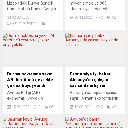
Lizbon’daki Dünya Gençlik
milyon emekliye 300
Günü, Katolik Dünya Gençlik
sterlinlik yakıt desteği
Günü’nün açılış ayiniyle
ödemelerine başlandı.
02.08.2023
23.11.2022
0
52
başladı ve etkinliğe Papa
Ülkede geçen ay enerji
yorumlar kapalı
62
Francis’in çarşamba günü
fiyatlarına karşı halkın
gelmesi ve pazar günkü
desteklenmesi için
kapanışa kadar katılması
doğrudan enerji şirketlerine
bekleniyor. Ancak,
de hane başına 400 sterlinlik
öncesinde özellikle
destek ödemesi yapılmıştı.
Portekiz’de etkinliğin yüksek
Destek ödemelerine ilişkin
maliyetine yönelik eleştiriler
değerlendirmede bulunan
yükseldi ve Avrupa
İngiliz Çalışma ve Sosyal
basınında yüksek beklentiler
Güvenlik Bakanı Mel Stride,
Durma noktasına yakın:
Ekonomiye iyi haber:
ile ciddi şüpheler bulunuyor.
yükselen fiyatlara daha
AB dördüncü çeyrekte
Almanya’da çalışan
Portekiz gazetesi Correio da
fazla maruz kalan...
çok az büyüyebildi
sayısında artış var
Manhã, Dünya...
Avrupa Birliği (AB)
Almanya’da toplam çalışan
ekonomisi, Covid-19
sayısı, Alman ekonomisinin
salgınının hız kazandığı
koronavirüs (Covid-19) krizi
15.02.2022
0
86
17.08.2021
0
69
2021’in son çeyreğinde bir
sonrası toparlanmaya
önceki çeyreğe kıyasla
devam etmesiyle yılın ikinci
yüzde 0,4 büyüme kaydetti.
çeyreğinde yüzde 0,2 artış
Avrupa İstatistik Dairesi
sağladı. Böylece toplam