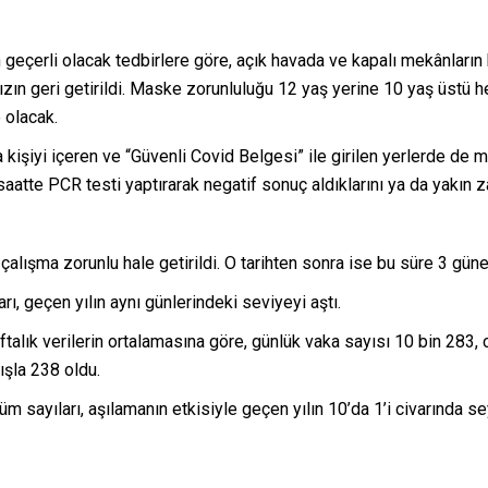
 geçerli olacak tedbirlere göre, açık havada ve kapalı mekânların
ın geri getirildi. Maske zorunluluğu 12 yaş yerine 10 yaş üstü her
 olacak.
 kişiyi içeren ve “Güvenli Covid Belgesi” ile girilen yerlerde d
saatte PCR testi yaptırarak negatif sonuç aldıklarını ya da yakın zam
çalışma zorunlu hale getirildi. O tarihten sonra ise bu süre 3 gün
, geçen yılın aynı günlerindeki seviyeyi aştı.
talık verilerin ortalamasına göre, günlük vaka sayısı 10 bin 283, 
ışla 238 oldu.
üm sayıları, aşılamanın etkisiyle geçen yılın 10’da 1’i civarında se