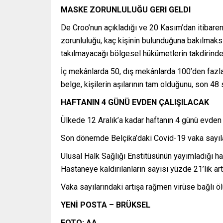
MASKE ZORUNLULUĞU GERI GELDI
De Croo’nun açıkladığı ve 20 Kasım’dan itibaren
zorunluluğu, kaç kişinin bulunduğuna bakılmaksız
takılmayacağı bölgesel hükümetlerin takdirinde
İç mekânlarda 50, dış mekânlarda 100’den fazla
belge, kişilerin aşılarının tam olduğunu, son 48 
HAFTANIN 4 GÜNÜ EVDEN ÇALIŞILACAK
Ülkede 12 Aralık’a kadar haftanın 4 günü evden 
Son dönemde Belçika’daki Covid-19 vaka sayıları
Ulusal Halk Sağlığı Enstitüsünün yayımladığı haf
Hastaneye kaldırılanların sayısı yüzde 21’lik art
Vaka sayılarındaki artışa rağmen virüse bağlı öl
YENİ POSTA – BRÜKSEL
FOTO: AA