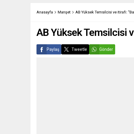
“First Blood” kitabından sinemaya
Ukrayn
uyarlanan ve yönetmenliğini Ted
ihtima
Anasayfa
Manşet
AB Yüksek Temsilcisi ve itirafı: “B
Kotcheff’in...
değerl
paylaş
AB’nin
AB Yüksek Temsilcisi ve
Paylaş
Tweetle
Gönder