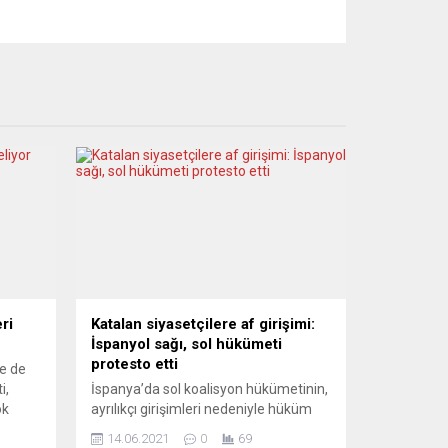
ri
Katalan siyasetçilere af girişimi:
İspanyol sağı, sol hükümeti
protesto etti
le de
i,
İspanya’da sol koalisyon hükümetinin,
ok
ayrılıkçı girişimleri nedeniyle hüküm
k
giyen tutuklu Katalan siyasetçileri
14.06.2021
0
69