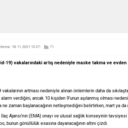
leme: 18.11.2021 13:37
71
id-19) vakalarındaki artış nedeniyle maske takma ve evden ç
akalarının artması nedeniyle alınan önlemlerin daha da sıkılaştı
 alarm verdiğini, ancak 10 kişiden 9’unun aşılanmış olması neden
na ne zaman başlanacağının netleşmediğini belirtirken, mart ya da n
a İlaç Ajansı’nın (EMA) onayı ve ulusal sağlık konseyinin tavsiyes
, bunun gönüllülük esasına dayanacağının altını çizdi.