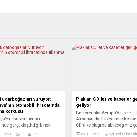
ik darboğazları vuruyor:
Plaklar, CD’ler ve kasetler ge
ya’nın otomobil ihracatında
geliyor
ma korkusu
Bir zamanlar Avrupa’da, özellik
a’nın, bu yılın üçüncü
Almanya’da Türkçe müzik kaset
inde gerçekleştirdiği binek
CD’si ve plağı bulabileceğimiz ç
il ihracatı, tedarik
sayıda müzik market vardı. Tür
1.2021
0
142
09.11.2025
yorumlar kapalı