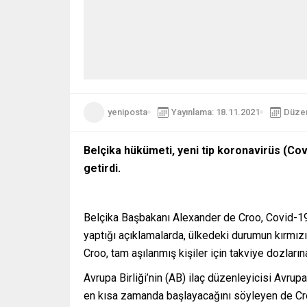
yeniposta
Yayınlama: 18.11.2021
Düzen
Belçika hükümeti, yeni tip koronavirüs (Cov
getirdi.
Belçika Başbakanı Alexander de Croo, Covid-19 v
yaptığı açıklamalarda, ülkedeki durumun kırmızı
Croo, tam aşılanmış kişiler için takviye dozları
Avrupa Birliği’nin (AB) ilaç düzenleyicisi Avrup
en kısa zamanda başlayacağını söyleyen de Croo