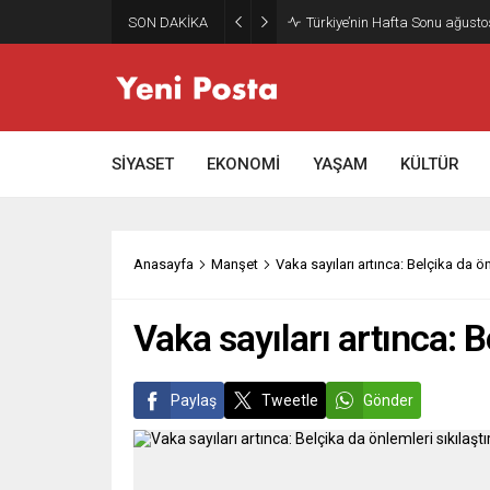
SON DAKİKA
Gazze’nin geleceği: Teknokrati
SİYASET
EKONOMİ
YAŞAM
KÜLTÜR
Anasayfa
Manşet
Vaka sayıları artınca: Belçika da ön
Vaka sayıları artınca: B
Paylaş
Tweetle
Gönder