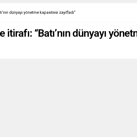
a’nın doğusunun işgal edilme
li bulunduğuna yönelik
atı’nın dünyayı yönetme kapasitesi zayıfladı”
endirmesini AB’nin paylaşıp
madığı” sorusunu yanıtladı.
 Ukrayna’nın komşusu...
 itirafı: “Batı’nın dünyayı yönet