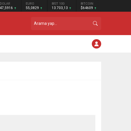
DOLAR
EURO
BIST 100
BITCOIN
47,5916
55,0829
13.703,13
$64609