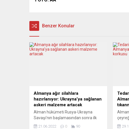
Benzer Konular
Almanya ağır silahlara
Tedar
hazırlanıyor: Ukrayna’ya sağlanan
Alman
askeri malzeme artacak
tıkan
Alman hükümeti Rusya-Ukrayna
Almany
Savaşı’nın başlamasından sonra ilk
çeyreğ
kez Ukrayna’ya verdiği askeri
otomob
21.06.2022
0
90
29.1