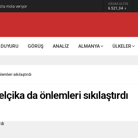
GRAM ALTIN
k kontrol mü, kolonializm mi?
6.521,34
DUYURU
GÖRÜŞ
ANALİZ
ALMANYA
ÜLKELER
lemleri sıkılaştırdı
elçika da önlemleri sıkılaştırdı