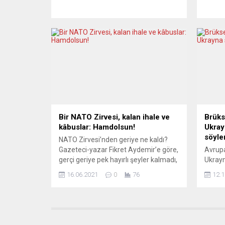
malzeme içinde 500 Stinger füzesi,
darboğ
100 bin el bombası ve 10 makineli
dönemi
tüfek de bulunuyor. Berlin ağır silahlar
gerile
göndermeye hazırlanıyor. Alman
Daires
Hükümet Sözcüsü Steffen
ilişkin
Hebestreit, Rusya’nın 24 Şubat
Buna 
2022’de Ukrayna’ya saldırısını dönüm
Almany
noktası olarak nitelendirerek
değeri
Almanya’nın bundan birkaç gün...
Ülkeni
Bir NATO Zirvesi, kalan ihale ve
Brüks
kâbuslar: Hamdolsun!
Ukray
söylen
NATO Zirvesi’nden geriye ne kaldı?
Gazeteci-yazar Fikret Aydemir’e göre,
Avrupa
gerçi geriye pek hayırlı şeyler kalmadı,
Ukrayn
ama yine de “Hamdolsun!” denildi.
hakkınd
16.06.2021
0
76
12.1
Rambo filmini hepimiz hatırlarız.
verici
Vietnam Savaşı’ndan dönen
Komis
Amerikan askerlerinin psikolojisini
Stano,
anlatan en iyi filmlerden biridir “İlk
“Rusya
Kan: Rambo” filmi. David Morrell’in
askeri