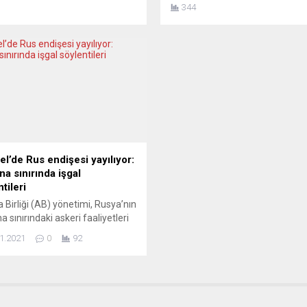
azlarının etkisiyle 2020’nin aynı
süpermarketlerinin hemen hep
344
ne göre yaklaşık yüzde 17,2
kaset-CD reyonları yer alırdı. A
di. Almanya Federal İstatistik
dijital devrim, bu kültürü kökün
i (Destatis), otomobil ihracatına
değiştirdi. Teknolojinin yarattığ
 üçüncü çeyrek verilerini açıkladı.
dönüşüm, müzik piyasasını da
göre, temmuz-eylül döneminde
sarsarak geleneksel formatları
a’dan 23,1 milyar avro
neredeyse tamamen ortadan kal
nde binek otomobil ihraç edildi.
TEKNOLOJİ SİLİNDİRİ HER...
n söz konusu ihracatında...
el’de Rus endişesi yayılıyor:
na sınırında işgal
tileri
 Birliği (AB) yönetimi, Rusya’nın
a sınırındaki askeri faaliyetleri
a elde ettikleri bilgilerin endişe
1.2021
0
92
 olduğunu bildirdi. AB
yonu sözcülerinden Peter
 günlük basın toplantısında,
’nın Ukrayna yakınlarında
 yığınağını artırdığına ve ABD’nin