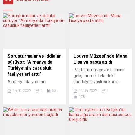
Soruşturmalar ve iddialar
Louvre Müzesi’nde Mona
sürüyor: “Almanya’da
Lisa’ya pasta atıldı
Türkiye’nin casusluk
Pasta atmak çevre bilincini
faaliyetleri arttı”
geliştirir mi? Tekerlekli
Almanya’da yabancı
sandalyeli yaşlı bir kadın
istihbarat servisleri için
kılığındaki 36 yaşındaki bir
05.01.2022
0
65
04.06.2022
0
yapılan casusluk
adam, pazar günü Paris’teki
128
faaliyetleriyle ilgili açılan
Louvre Müzesi’nde Mona
soruşturma sayısı arttı.
Lisa tablosuna pasta fırlattı.
Özellikle Türkiye adına
Eyleminin amacı, müze
yürütülen casusluk
ziyaretçilerini çevre
eylemlerinde artış olduğu
hakkında daha fazla
ifade ediliyor.
düşünmeleri için