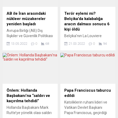
Almanya’da Federal
uyarmakmış. Ünlü tablo
Başsavcılığın Almanya’da
kurşun geçirmez camla
yabancı istihbarat
korunduğu için herhangi bir
AB ile İran arasındaki
Terör eylemi mi?
servislerinin faaliyetleriyle
hasar oluşmadı. Mona Lisa...
nükleer müzakereler
Belçika’da kalabalığa
ilgili olarak açtığı
yeniden başladı
aracın dalması sonucu 6
soruşturmaların sayısı
kişi öldü
Avrupa Birliği (AB) Dış
2021’de bir önceki yıla
İlişkiler ve Güvenlik Politikası
Belçika’nın La Louviere
kıyasla artış gösterdi. Die
Yüksek Temsilcisi Josep
bölgesinde karnaval
Welt gazetesinde Alman
13.05.2022
0
68
21.03.2022
0
94
Borrell, İran nükleer
düzenlemek için sabahın
hükümetinin Sol Parti’nin
anlaşmasının yeniden
erken saatlerinde toplanan
soru...
uygulanması için yürütülen
kalabalığın arasına bir aracın
müzakerelerin iki aylık
dalması sonucu en az 6
aranın ardından yeniden
kişinin öldüğü, olayın terör
başladığını bildirdi. Josep
saldırısı olduğuna dair kanıt
Borrell, Almanya’da devam
bulunmadığı belirtilirken,
eden G7 Dışişleri Bakanları
bilinçli bir eylem olup
Toplantısı’nın girişinde
olmadığı, neden yapıldığı ise
Önlem: Hollanda
Papa Franciscus taburcu
gazetecilerin sorularını
araştırılıyor. Ulusal
Başbakanı’na “saldırı ve
edildi
yanıtladı. Ekibinin kıdemli
basındaki haberlere göre,
kaçırılma tehdidi”
Katoliklerin ruhani lideri ve
diplomatlarından Enrique
karnaval eğlenceleri
Hollanda Başbakanı Mark
Vatikan Devlet Başkanı
Mora’nın, İran’da yaptığı
düzenlemek üzere La
Rutte’ye yönelik olası saldırı
Papa Franciscus, geçirdiği
görüşmelerden Brüksel’e
Louviere...