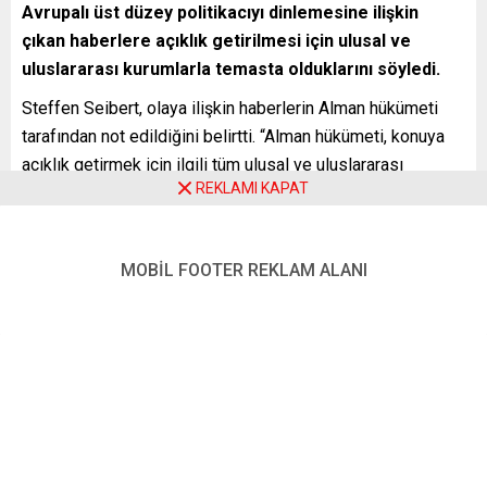
Avrupalı üst düzey politikacıyı dinlemesine ilişkin
çıkan haberlere açıklık getirilmesi için ulusal ve
uluslararası kurumlarla temasta olduklarını söyledi.
Steffen Seibert, olaya ilişkin haberlerin Alman hükümeti
tarafından not edildiğini belirtti. “Alman hükümeti, konuya
açıklık getirmek için ilgili tüm ulusal ve uluslararası
REKLAMI KAPAT
kuruluşlarla temas halindedir” diyen Seibert, Alman
hükümetinin istihbarat faaliyetleri gibi konularda prensip
olarak kamuoyu önünde bir açıklama yapmadığını, bu
MOBİL FOOTER REKLAM ALANI
konuda anlayış beklediğini kaydetti.
Seibert, “Bu, olayın doğru olup olmadığı anlamına gelen bir
beyan değildir. Alman hükümeti bu gibi konuları Federal
Meclis’in gizli toplanan yetkili kurullarına rapor eder”
ifadelerini kullandı. Başbakan Merkel’in, olayı, konuyu
araştıran gazetecilerin sorusundan öğrendiğini ifade eden
Seibert, Alman hükümetinin bu konuda nasıl hareket
edeceğine ilişkin soruya karşılık, “Yaptığım açıklamaya