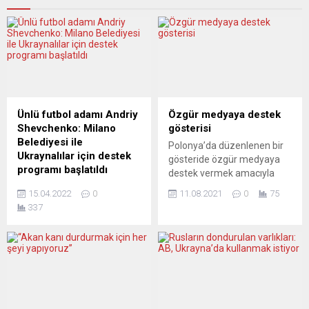
Ünlü futbol adamı Andriy
Özgür medyaya destek
Shevchenko: Milano
gösterisi
Belediyesi ile
Polonya’da düzenlenen bir
Ukraynalılar için destek
gösteride özgür medyaya
programı başlatıldı
destek vermek amacıyla
Futbolculuğu döneminde
eylem yapıldı. Polonya’nın
15.04.2022
0
11.08.2021
0
75
uzun süre Milan forması
başkenti Varşova’da
337
giyen Ukraynalı teknik
Polonya parlamentosunun
direktör Andriy Shevchenko,
önünde toplanan
Milano Belediyesi ile
göstericiler, Polonya
savaştan kaçan
medyasının yabancı
vatandaşları için destek ve
mülkiyetini yalnızca Avrupa
dayanışma programı
Birliği ülkeleriyle sınırlayacak
başlattı. Milano Belediye
tartışmalı yeni yasa