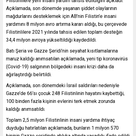
Filistinlilere yeni insani yardım tahsis edildiğini açıkladı.
Açıklamada, son dönemde yaşanan şiddet olaylarının
mağdurlarını desteklemek için AB’nin Filistin’e insani
yardımını 8 milyon avro artırma kararı aldığı, bu çerçevede
Filistinlilere 2021 yılında tahsis edilen toplam desteğin
34,4 milyon avroya yükseltildiği kaydedildi.
Batı Şeria ve Gazze Şeridi’nin seyahat kısıtlamalarına
maruz kaldığı anımsatılan açıklamada, yeni tip koronavirüs
(Covid-19) salgınının bölgedeki insani krizi daha da
ağırlaştırdığı belirtildi.
Açıklamada, son dönemdeki İsrail saldırıları nedeniyle
Gazze’de 66’sı çocuk 248 Filistinlinin hayatını kaybettiği,
100 binden fazla kişinin evlerini terk etmek zorunda
kaldığı anımsatıldı.
Toplam 2,5 milyon Filistinlinin insani yardıma ihtiyaç
duyduğu hatırlatılan açıklamada, bunların 1 milyon 570
bininin Gazze şeridinde abluka altında yaşadığı ifade edildi