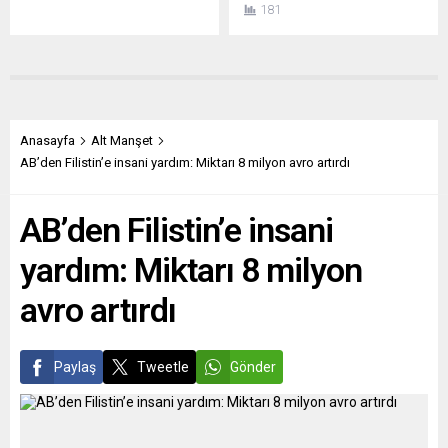
seçimlere üç aydan az bir
etmeye devam ediyor.
için...
181
zaman kaldı. Başbakan
Savunma ittifakının yeni
Angela Merkel’in bu görevini
stratejik konsepti uyarınca
seçimden sonra da aylarca
Rusya artık bir ortak değil,
sürdürebileceği, çünkü yeni
müşterek tehdit olarak
bir koalisyon kurulmasının
görülecek. Kuzeye doğru
zor olduğu konuşuluyor.
genişlemeye, silahlanmaya
Hollanda ve Belçika örnekleri
milyarlar ayırmaya ve doğu
Anasayfa
Alt Manşet
var. Yeşiller’in ülke
kanadını güçlendirmeye
AB’den Filistin’e insani yardım: Miktarı 8 milyon avro artırdı
yönetimine ortak olmasına
karar verildi. NATO’nun
artık kimse itiraz etmiyor.
yeniden canlanması
AB’den Filistin’e insani
Ama salgın ve kriz
gerçekten ne kadar önemli?
ortamında, büyük...
VERSLO ŽİNİOS (Litvanya)
yardım: Miktarı 8 milyon
BEKLEME...
avro artırdı
Paylaş
Tweetle
Gönder