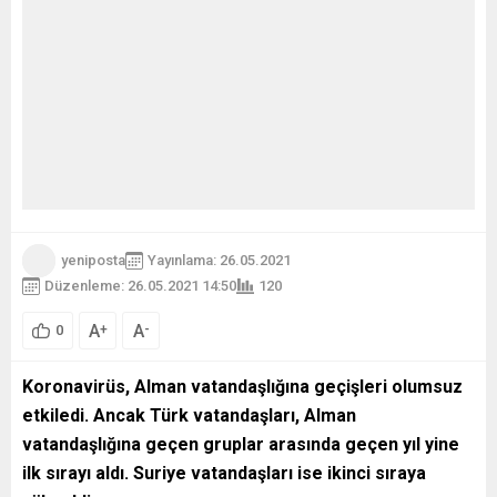
yeniposta
Yayınlama: 26.05.2021
Düzenleme: 26.05.2021 14:50
120
A
A
+
-
0
Koronavirüs, Alman vatandaşlığına geçişleri olumsuz
etkiledi. Ancak Türk vatandaşları, Alman
vatandaşlığına geçen gruplar arasında geçen yıl yine
ilk sırayı aldı. Suriye vatandaşları ise ikinci sıraya