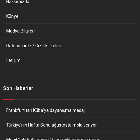
Hakkımızda
için 15...
Gazeteye konuşan yetkili,...
Künye
Medya Bilgileri
Datenschutz / Gizlilik İlkeleri
İletişim
Son Haberler
Frankfurt’tan Küba’ya dayanışma mesajı
Türkiye’nin Hafta Sonu ağustosta mola veriyor
Münih’teki katliamının 10’ncu yıldönümü üzerine