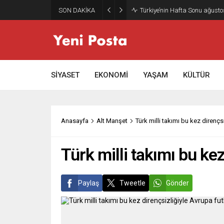
SON DAKİKA
Türkiye’nin Hafta Sonu ağusto
SİYASET
EKONOMİ
YAŞAM
KÜLTÜR
Anasayfa
Alt Manşet
Türk milli takımı bu kez direnç
Türk milli takımı bu ke
Paylaş
Tweetle
Gönder