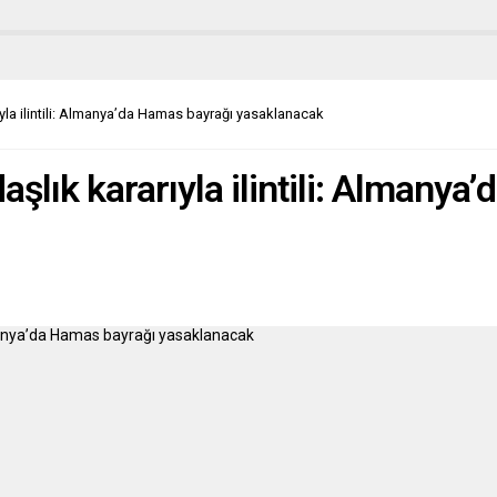
Kurul’da yapılan seçimler
nda derneğin yeni yönetim,
in ve denetleme kurulları
ruldu. Yönetim Kurulu: Başkan:
Kazım, Asbaşkan: Ferruh Hasan,
yla ilintili: Almanya’da Hamas bayrağı yasaklanacak
er: İhsan Özgün. Kasadar: Ümit
lu, Din Görevlisi:...
şlık kararıyla ilintili: Almanya