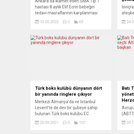
Ankara’da ikamet eden SMA Tip 1
hastası 8 aylık Elif Ecrin bebeğin
İsviçr
tedavi masraflarının karşılanması
ateşke
amacıyla Valilik izniyle başlatılan
Bakanl
13.05.2022
0
65
24.0
yardım kampanyası tüm hızıyla
yazılı
devam ederken, Avrupa’da da Emrah
işgali
Durkal ve arkadaşları yardım
ifades
kampanyası sürdürüyor. Sinir
Rusya’
sistemini ve iskelet kas sistemini
Ukrayn
etkileyip kalıtsal bir nöron hastalığı
çağrısı
olan SMA toplum içerisinde nadir ve...
müdaha
“apaçı
açıkla
hukuku
Türk boks kulübü dünyanın dört
Batı 
bir yanında ringlere çıkıyor
yöneti
Herzo
Merkezi Almanya’da ve İstanbul
Levent’te de dev bir şubeye sahip
Avrupa
bulunan Türk boks kulübü EC
(ABTT
BOXİNG’in boksörleri, dünyanın dört
Trakya
20.09.2021
0
107
05.1
bir yanında maçlara çıkmaya
Dayanı
hazırlanıyor. Amerika’dan, Kanada’ya,
seçiml