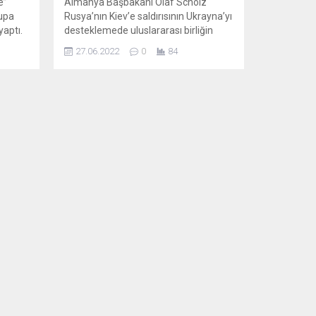
e”
Almanya Başbakanı Olaf Scholz
rupa
Rusya’nın Kiev’e saldırısının Ukrayna’yı
yaptı.
desteklemede uluslararası birliğin
önemini gösterdiğini söyledi. ABD
27.06.2022
0
84
upa
Başkanı Biden, Scholz’u Ukrayna
ine
savaşında gösterdiği liderlikten dolayı
övdü. Almanya Başbakanı Olaf
e
Scholz Rusya’nın Kiev’e pazar sabahı
e”
düzenlediği “acımasız” füze saldırısını
şleri
kınayarak, bunun G7 liderlerinin “bir
enel
arada durma ve ülkelerini savunan
Ukraynalıları destekleme” ihtiyacını
pekiştirdiğini...