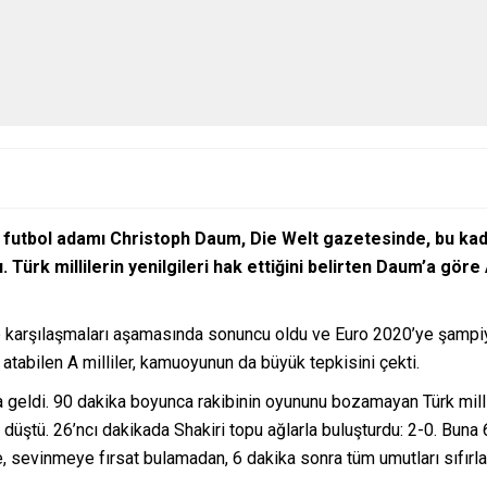
futbol adamı Christoph Daum, Die Welt gazetesinde, bu kadar
Türk millilerin yenilgileri hak ettiğini belirten Daum’a göre
rup karşılaşmaları aşamasında sonuncu oldu ve Euro 2020’ye şampi
tabilen A milliler, kamuoyunun da büyük tepkisini çekti.
ya geldi. 90 dakika boyunca rakibinin oyununu bozamayan Türk milli
ştü. 26’ncı dakikada Shakiri topu ağlarla buluşturdu: 2-0. Buna 
e, sevinmeye fırsat bulamadan, 6 dakika sonra tüm umutları sıfırla