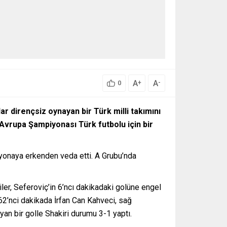
A
A
+
-
0
 dirençsiz oynayan bir Türk milli takımını
 Avrupa Şampiyonası Türk futbolu için bir
yonaya erkenden veda etti. A Grubu’nda
ler, Seferoviç’in 6’ncı dakikadaki golüne engel
62’nci dakikada İrfan Can Kahveci, sağ
yan bir golle Shakiri durumu 3-1 yaptı.