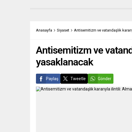
İngiltere’den, Almanya’ya olmak
Genel 
üzere dünyanın dört bir köşesinde
sonucu
ringlerle buluşacak olan kulüp
disipl
boksörleri yeni maçlara imza atmaya
oluştu
hazırlanıyor. Ağır sıklette Avrupa ve
Altan 
Anasayfa
Siyaset
Antisemitizm ve vatandaşlık kararı
Askeri oyunlarda...
Sekret
Hasanoğ
Antisemitizm ve vatanda
yasaklanacak
Paylaş
Tweetle
Gönder