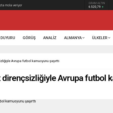
GRAM ALTIN
sta mola veriyor
6.520,79
DUYURU
GÖRÜŞ
ANALİZ
ALMANYA
ÜLKELER
sizliğiyle Avrupa futbol kamuoyunu şaşırttı
z dirençsizliğiyle Avrupa futbol