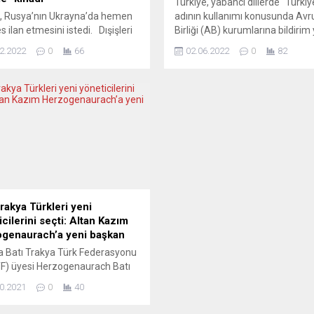
Türkiye, yabancı dillerde “Türkiy
e, Rusya’nın Ukrayna’da hemen
adının kullanımı konusunda Av
s ilan etmesini istedi. Dışişleri
Birliği (AB) kurumlarına bildirim 
ığınca, Twitter’dan yapılan
Türkiye konuyla ilgili olarak AB
2.2022
0
66
02.06.2022
0
82
 açıklamada, “İsviçre, Rusya’nın
Konseyi, AB Komisyonu ve Avr
ni en güçlü şekilde kınamaktadır”
Parlamentosu’nun ilgili birimler
i kullanıldı. Açıklamada,
nota gönderdi. AB kurumlarına
ya acilen ateşkes ilan etmesi ve
gönderilen notada bundan böyl
a topraklarından çekilmesi
yabancı dillerde resmen “Türkiy
 yapıldı. Rusya’nın askeri
adının kullanılacağı bildirildi. Dışi
lesinin uluslararası hukukun
Bakanı Mevlüt Çavuşoğlu, BM G
k ihlali” olduğu vurgulanan
Sekreteri’ne dün gönderdiği...
mada, uluslararası insan hakları
na...
Trakya Türkleri yeni
cilerini seçti: Altan Kazım
genaurach’a yeni başkan
 Batı Trakya Türk Federasyonu
F) üyesi Herzogenaurach Batı
 Türkleri Yardımlaşma ve
0.2021
0
40
şma Derneği, dernek lokalinde
i genel kurulunu gerçekleştirdi.