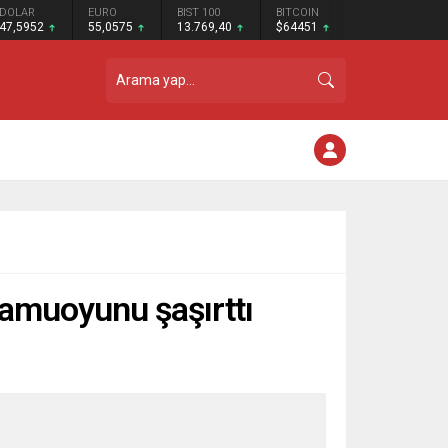
DOLAR
EURO
BIST 100
BITCOIN
47,5952
55,0575
13.769,40
$64451
 kamuoyunu şaşırttı