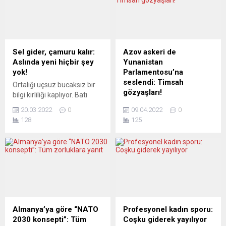
Avrupalıların et tüketiminin
diasporası” en önemli
Güney Amerika’daki doğal
çözüm ve hareket yönüdür”
hayat üzerindeki etkilerini
diye konuştu. Sakarya
incelediği bir rapor yayınladı.
Üniversitesi Türk-Ermeni
Rapora göre, Avrupa Birliği
İlişkileri Araştırma
Sel gider, çamuru kalır:
Azov askeri de
(AB) ve...
Merkezi’nin kurucusu Prof.
Aslında yeni hiçbir şey
Yunanistan
Dr. Haluk Selvi, Esslingen-
yok!
Parlamentosu’na
Nürtingen Türk Okul Aile...
seslendi: Timsah
Ortalığı uçsuz bucaksız bir
gözyaşları!
bilgi kirliliği kaplıyor. Batı
demokrasilerinde halklar, bu
Ukrayna Devlet Başkanı
20.03.2022
0
09.04.2022
0
kirliliğe rağmen, henüz
perşembe günü video
128
125
cephede ölmeye ve cephe
konferans aracılığıyla
gerisinde savaş için her türlü
Yunanistan Parlamentosu
fedakârlığa katlanmaya
huzurunda bir konuşma
hazır değil. Ya medya? Tüm
yaptı. Zelenskiy ayrıca,
insanlığı tehdit ettiği
Ukrayna’daki Yunan azınlığa
söylenen bir gerilim
mensup olduğunu söyleyen
yaşıyoruz. Medya olası yeni
ve Mariupol’da savaşan bir
bir dünya savaşı hazırlığını
adamın video mesajını
düşündüren haberler ve
paylaştı. Bu kişinin aşırı
Almanya’ya göre “NATO
Profesyonel kadın sporu:
yorumlarla dolup taşıyor....
milliyetçi Azov Taburu üyesi
2030 konsepti”: Tüm
Coşku giderek yayılıyor
olması, Yunan