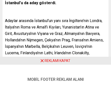
İstanbul’u da aday gösterdi.
Adaylar arasında İstanbul’un yanı sıra İngiltere’nin Londra,
İtalya’nın Roma ve Amalfi Kıyıları, Yunanistan’ın Atina ve
Girit, Avusturya’nın Viyana ve Graz, Almanya’nın Bavyera,
Hollanda’nın Nijmegen, Çekya’nın Prag, Fransa’nın Amiens,
İspanya’nın Marbella, Belçika’nın Leuven, İsviçre’nin
Lucerna, Finlandiya’nın Lathi, İrlanda’nın Clonakilty,
Slovenya’nın Ljubljana ve Romanya’nın Oradea kentleri yer
REKLAMI KAPAT
alıyor.
10 Şubat’a kadar
MOBİL FOOTER REKLAM ALANI
“https://www.europeanbestdestinations.com/european-
best-destinations-2022“ adresinden oy kullanılabilecek.
Kazanan, aynı günün akşamında açıklanacak.
EDEN, 2009’dan bu yana Avrupa’nın en iyi turizm