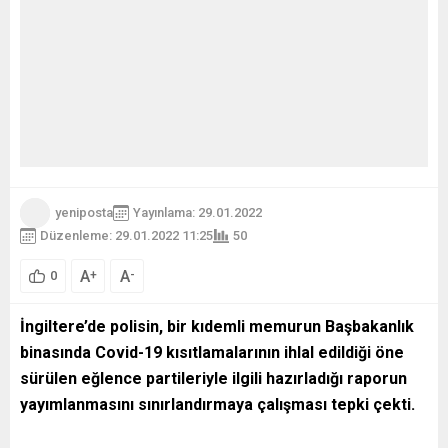
yeniposta
Yayınlama: 29.01.2022
Düzenleme: 29.01.2022 11:25
50
A
A
+
-
0
İngiltere’de polisin, bir kıdemli memurun Başbakanlık
binasında Covid-19 kısıtlamalarının ihlal edildiği öne
sürülen eğlence partileriyle ilgili hazırladığı raporun
yayımlanmasını sınırlandırmaya çalışması tepki çekti.