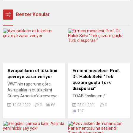
Benzer Konular
Avrupalıların et tüketimi
Ermeni meselesi: Prof.
çevreye zarar veriyor
Dr. Haluk Selvi “Tek
çözüm güçlü Türk
WWF’nin raporuna göre,
diasporası”
Avrupalıların et tüketimi
Güney Amerika’da çevreye
TOAB Esslingen /
ağır zararlar veriyor. Örgüt,
Nürtingen’in Ermeni
12.03.2022
0
66
28.04.2021
0
hayvan yemi olarak soyaya
meselesi ile ilgili toplantısına
147
artan talebin doğal alanlar
katılan Prof. Dr. Haluk Selvi
için tehlike oluşturduğuna
“Ermeni meselesinde siyasi,
işaret ediyor. Doğal
iktisadi, askeri yönden güçlü
Hayatı Koruma Vakfı (WWF),
bir Türkiye güçlü bir Türk