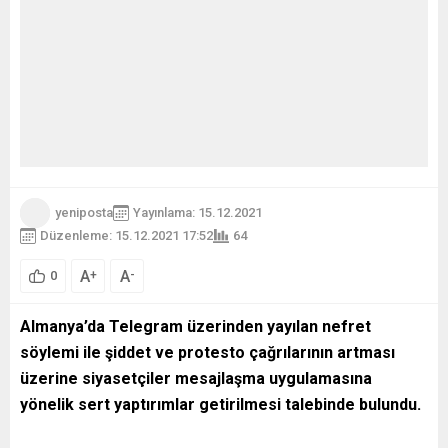
yeniposta
Yayınlama: 15.12.2021
Düzenleme: 15.12.2021 17:52
64
A
A
+
-
0
Almanya’da Telegram üzerinden yayılan nefret
söylemi ile şiddet ve protesto çağrılarının artması
üzerine siyasetçiler mesajlaşma uygulamasına
yönelik sert yaptırımlar getirilmesi talebinde bulundu.