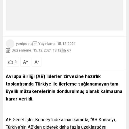
yeniposta
Yayınlama: 15.12.2021
Düzenleme: 15.12.2021 18:12
67
A
A
+
-
0
Avrupa Birliği (AB) liderler zirvesine hazırlık
toplantısında Türkiye ile ilerleme sağlanamayan tam
üyelik müzakerelerinin dondurulmuş olarak kalmasına
karar verildi.
AB Genel İşler Konseyi’nde alınan kararda, “AB Konseyi,
Türkiye’nin AB’den giderek daha fazla uzaklaştığını