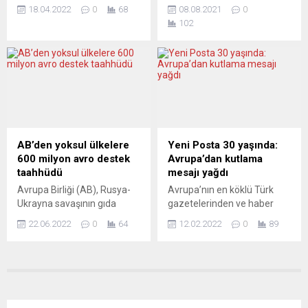
von der Leyen, imkânı olan
en büyük bira üreticisi oldu.
toplumu üyeleri, insan
18.04.2022
0
68
08.08.2021
0
AB üyesi ülkelerin
Almanya’yı takip eden
hakları aktivistleri,...
102
Ukrayna’ya hızlı silah
Polonya ise geçen yıl 3,8
sağlaması çağrısında
milyar litre bira üretti.
bulundu. Alman politikacı,
Almanya, 2020’de
savaşın yıllarca sürebileceği
Avrupa’nın en çok bira
uyarısında bulunurken, ağır
üreten ülkesi oldu. Avrupa
ve hafif silahlar arasında da
Birliği İstatistik Dairesi’nin
artık ayrım yapılmadığını
(Eurostat) verilerine göre
söyledi. Ursula von der
Almanya’da geçen yıl 7,5
Leyen, Bild gazetesine
milyar litre...
AB’den yoksul ülkelere
Yeni Posta 30 yaşında:
verdiği röportajda,
600 milyon avro destek
Avrupa’dan kutlama
Ukrayna’ya ağır silahların
taahhüdü
mesajı yağdı
verilmesinden...
Avrupa Birliği (AB), Rusya-
Avrupa’nın en köklü Türk
Ukrayna savaşının gıda
gazetelerinden ve haber
güvenliğine olası etkilerine
portallarından Yeni Posta’ya
22.06.2022
0
64
12.02.2022
0
89
karşı Afrika, Karayipler ve
kuruluşunun 30’uncu yılı
Pasifik ülkelerine toplam
dolayısıyla Avrupa’dan
600 milyon avro destek
kutlama mesajı yağdı.
vermeye hazırlanıyor.
Federal Almanya’da Yeni
Avrupa Kalkınma Günleri
Posta gazetesi bağımsız,
programında konuşan ve
özgürlükçü ve aydınlanmacı