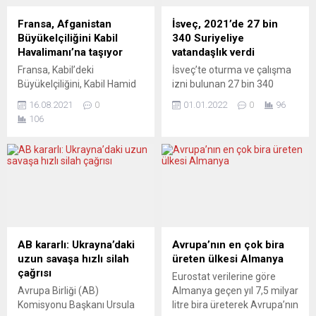
Fransa, Afganistan
İsveç, 2021’de 27 bin
Büyükelçiliğini Kabil
340 Suriyeliye
Havalimanı’na taşıyor
vatandaşlık verdi
Fransa, Kabil’deki
İsveç’te oturma ve çalışma
Büyükelçiliğini, Kabil Hamid
izni bulunan 27 bin 340
Karzai Havalimanı’na
Suriyeliye, bu yıl vatandaşlık
16.08.2021
0
01.01.2022
0
96
taşıyacağını duyurdu. Fransa
verildiği bildirildi. İsveç
106
Dışişleri Bakanlığından
Göçmenler Dairesi’nin
yapılan açıklamada,
yayımladığı rapora göre,
Afganistan’da hızla
ülkede 2021’de 85 bin kişi
kötüleşen güvenlik durumu
İsveç vatandaşlığına
nedeniyle Fransa’nın Kabil
geçmeye hak kazandı.
Büyükelçiliğinin, Kabil’deki
Vatandaşlığa geçenler
Hamid Karzai Havaalanı’na
arasında 27 bin 340 Suriyeli
aktarılacağı, ülkedeki
yer aldı. 4 bin 67 Somalili ve
Fransız vatandaşlarının
3 bin 471 Eritreli...
AB kararlı: Ukrayna’daki
Avrupa’nın en çok bira
tümünün tahliyesi için
uzun savaşa hızlı silah
üreten ülkesi Almanya
operasyonların buradan
çağrısı
Eurostat verilerine göre
sürdürüleceği ifade edildi.
Avrupa Birliği (AB)
Almanya geçen yıl 7,5 milyar
Açıklamada, Fransa’nın
Komisyonu Başkanı Ursula
litre bira üreterek Avrupa’nın
tehdit altındaki Afgan sivil