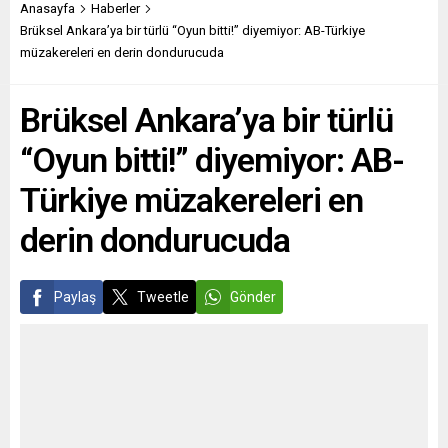
Rusya-Ukrayna savaşının
bir formatla 1992 yılından
Anasayfa
Haberler
sadece Ukrayna halkını
bu yana yayın hayatını
Brüksel Ankara’ya bir türlü “Oyun bitti!” diyemiyor: AB-Türkiye
etkilemediğine işaret eden
sürdürüyor. Türk ve Alman
müzakereleri en derin dondurucuda
AB Komisyonu Başkanı
tarafından, kuruluşunun
Ursula von der Leyen,
30’uncu yılı nedeniyle
Brüksel Ankara’ya bir türlü
milyonlarca ton tahıl
gazeteye siyaset, kültür
sevkiyatının
sanat, iş dünyası,...
“Oyun bitti!” diyemiyor: AB-
engellenmesinin dünya
genelinde...
Türkiye müzakereleri en
derin dondurucuda
Paylaş
Tweetle
Gönder