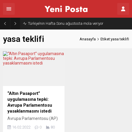
Türkiye’nin Hafta Sonu ağustosta mola veriyor
yasa teklifi
Anasayfa
Etiket:yasa teklifi
“Altın Pasaport”
uygulamasına tepki:
Avrupa Parlamentosu
yasaklanmasını istedi
Avrupa Parlamentosu (AP)
milletvekilleri, bazı Avrupa
16.02.2022
0
80
Birliği (AB) ülkelerinin