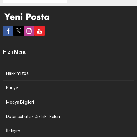
”yatırım karşılığı vatandaşlık”
uygulamasının kaldırılması
için çağrıda bulundu. AP’nin
Medeni Haklar, Adalet ve
İçişleri Komitesi, ”altın
pasaport” uygulamasının
yasaklanması, ayrıca ”altın
vize” için ortak AB kuralları
Hızlı Menü
getirilmesine yönelik yasa
tasarı oluşturulması
hakkında hazırlanan raporu
kabul etti. AP milletvekilleri,
Hakkımızda
altın pasaport...
Künye
Medya Bilgileri
Datenschutz / Gizlilik İlkeleri
İletişim