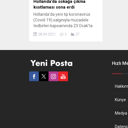
Hollanda’da sokağa çıkma
kısıtlaması sona erdi
Hollanda’da yeni tip koronavirüs
(Covid-19) salgınıyla mücadele
tedbirleri kapsamında 23 Ocak’ta
yürürlüğe giren sokağa çıkma
28.04.2021
0
27
kısıtlaması sona erdi. Hollanda
genelinde Covid-19’a karşı alınan
bazı kısıtlamalar bugünden itibaren
gevşetildi. Buna göre, 23 Ocak’tan
beri 21.00-04.30 ve 31 Mart’tan beri
Hızlı M
22.00-04.30 saatlerinde uygulanan
sokağa çıkma yasağı sona erdi. 14
Ekim 2020’den beri...
Hakkım
Künye
Medya B
Datensch