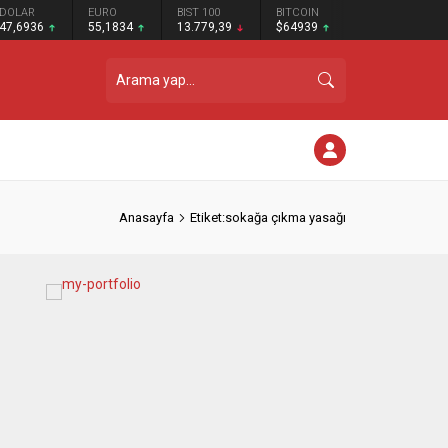
DOLAR
EURO
BIST 100
BITCOIN
47,6936
55,1834
13.779,39
$64939
Anasayfa
Etiket:sokağa çıkma yasağı