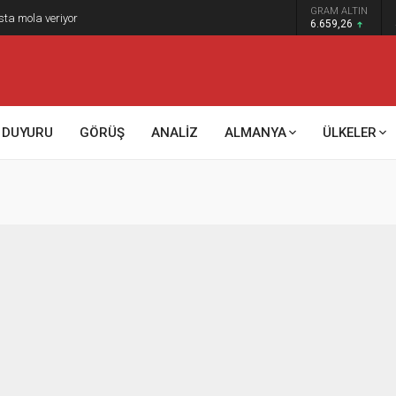
GRAM ALTIN
sta mola veriyor
6.659,26
DUYURU
GÖRÜŞ
ANALİZ
ALMANYA
ÜLKELER