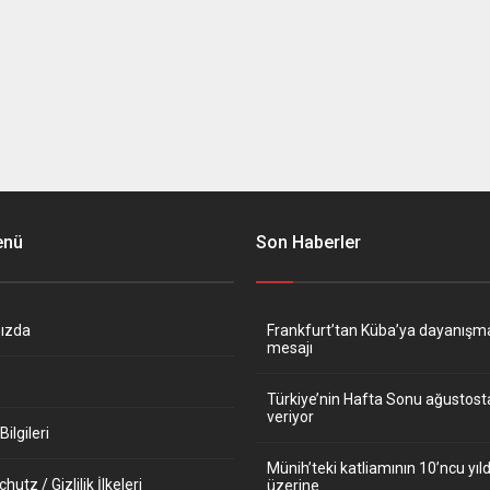
enü
Son Haberler
ızda
Frankfurt’tan Küba’ya dayanışm
mesajı
Türkiye’nin Hafta Sonu ağustos
veriyor
ilgileri
Münih’teki katliamının 10’ncu y
utz / Gizlilik İlkeleri
üzerine