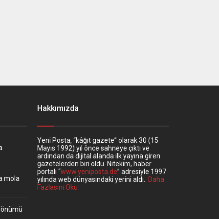
Hakkımızda
Yeni Posta, “kâğıt gazete” olarak 30 (15
a
Mayıs 1992) yıl önce sahneye çıktı ve
ardından da dijital alanda ilk yayına giren
gazetelerden biri oldu. Nitekim, haber
portalı “
www.yeniposta.de
” adresiyle 1997
ta mola
yılında web dünyasındaki yerini aldı.
Daha
Fazlasını Oku
ıldönümü