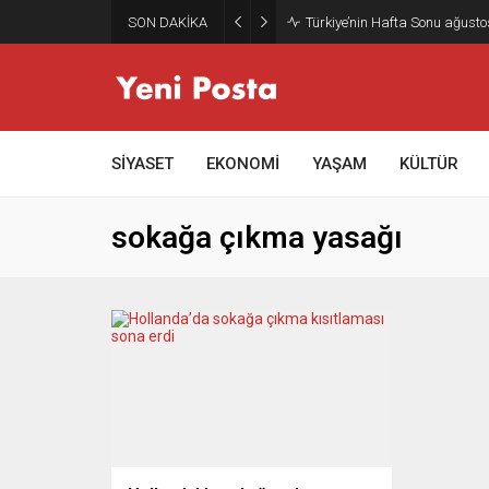
SON DAKİKA
Türkiye’nin Hafta Sonu ağusto
SİYASET
EKONOMİ
YAŞAM
KÜLTÜR
sokağa çıkma yasağı