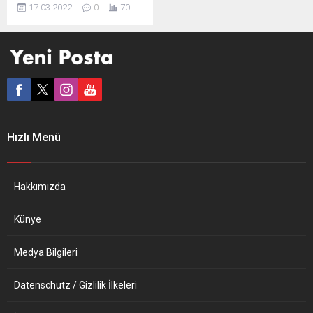
Komisyonu (KPK) Toplantısı,
17.03.2022
0
70
3 yıl aradan sonra ilk kez
Brüksel’deki Avrupa
Parlamentosunda
düzenlendi. En son 19 Aralık
2018’de Ankara’da 78’incisi
yapılan toplantıya, Türkiye
adına Türkiye-AB KPK Eş
Başkanı AK Parti Kayseri
Milletvekili İsmail Emrah
Hızlı Menü
Karayel, AB adına AP
milletvekili ve eşbaşkan
Sergey Lagodinsky
başkanlık etti....
Hakkımızda
Künye
Medya Bilgileri
Datenschutz / Gizlilik İlkeleri