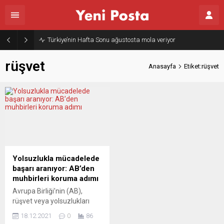
Türkiye’nin Hafta Sonu ağustosta mola veriyor
rüşvet
Anasayfa
Etiket:rüşvet
Yolsuzlukla mücadelede
başarı aranıyor: AB’den
muhbirleri koruma adımı
Avrupa Birliği’nin (AB),
rüşvet veya yolsuzlukları
açığa çıkaran kişileri
18.12.2021
0
86
korumak amacıyla