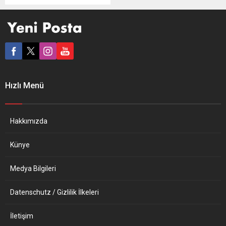
hazırladığı “muhbir
yönetmeliği” yürürlüğe girdi.
AB Komisyonu, muhbirleri
korumaya yönelik yeni
kuralların uygulanmaya
başladığını açıkladı. Buna
göre, kara para aklamayla
mücadele, veri koruma,
Hızlı Menü
Birliğin mali çıkarlarının
korunması, gıda ve ürün
güvenliği, halk sağlığı, çevre
ve nükleer güvenlik gibi...
Hakkımızda
Künye
Medya Bilgileri
Datenschutz / Gizlilik İlkeleri
İletişim