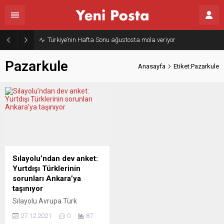
Türkiye’nin Hafta Sonu ağustosta mola veriyor
Pazarkule
Anasayfa
Etiket:Pazarkule
Sılayolu’ndan dev anket:
Yurtdışı Türklerinin
sorunları Ankara’ya
taşınıyor
Sılayolu Avrupa Türk
Otomobil Kulübü
27.12.2021
0
87
yurtdışındaki Türkiye