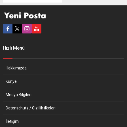
kökenlilerin sorunlarına ışık
tutan ve 1500 kişinin
katıldığı bir anket
gerçekleştirdi. Sorunlar ve
çözüm önerilerinin yer aldığı
rapor Essen Başkonsolosu
Şener Cebeci’ye iletildi.
Sılayolu Avrupa Türk
Hızlı Menü
Otomobil Kulübü Derneği
DTAC.e.V EuroTürkassist,
Avrupa’da yaşayan Türkiye
kökenlilerin sorunları ve
Hakkımızda
çözüm önerileri ile ilgili bir...
Künye
Medya Bilgileri
Datenschutz / Gizlilik İlkeleri
İletişim