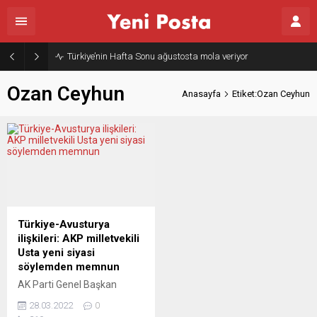
Türkiye’nin Hafta Sonu ağustosta mola veriyor
Ozan Ceyhun
Anasayfa
Etiket:Ozan Ceyhun
Türkiye-Avusturya
ilişkileri: AKP milletvekili
Usta yeni siyasi
söylemden memnun
AK Parti Genel Başkan
Yardımcısı ve Konya
28.03.2022
0
Milletvekili Dr. Leyla Şahin