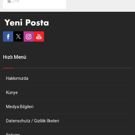
219
Usta, Türkiye ile Avusturya
arasında geliştirilen yeni
siyasi söylem ve diyaloğun
buradaki havayı
yumuşatmış olmasından
memnuniyet duyduğunu
söyledi. Uluslararası
Demokratlar Birliği (UID)
Avusturya teşkilatının
Hızlı Menü
düzenlediği etkinlik
sonrasında AA muhabirinin
sorularını yanıtlayan AK
Parti Genel Başkan
Hakkımızda
Yardımcısı Usta, AK...
Künye
Medya Bilgileri
Datenschutz / Gizlilik İlkeleri
İletişim