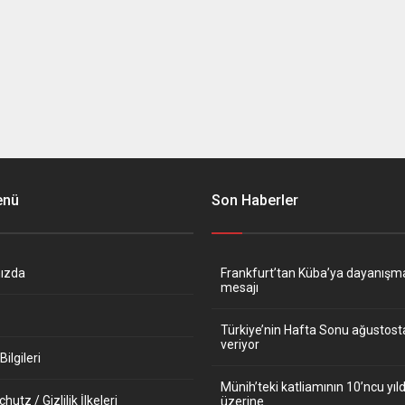
enü
Son Haberler
ızda
Frankfurt’tan Küba’ya dayanışm
mesajı
Türkiye’nin Hafta Sonu ağustos
veriyor
ilgileri
Münih’teki katliamının 10’ncu y
utz / Gizlilik İlkeleri
üzerine