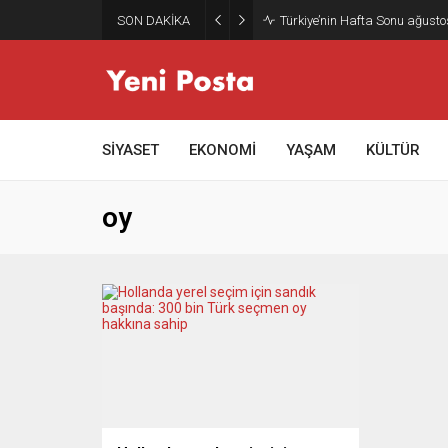
SON DAKİKA
Türkiye’nin Hafta Sonu ağusto
SİYASET
EKONOMİ
YAŞAM
KÜLTÜR
oy