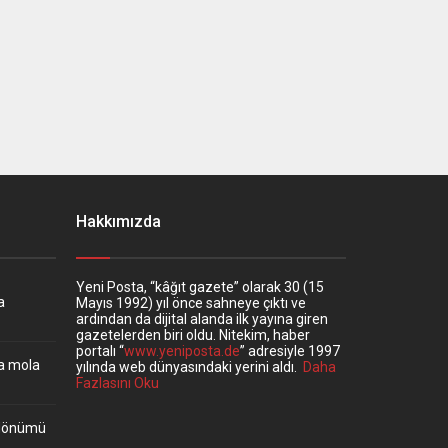
Hakkımızda
Yeni Posta, “kâğıt gazete” olarak 30 (15
a
Mayıs 1992) yıl önce sahneye çıktı ve
ardından da dijital alanda ilk yayına giren
gazetelerden biri oldu. Nitekim, haber
portalı “
www.yeniposta.de
” adresiyle 1997
ta mola
yılında web dünyasındaki yerini aldı.
Daha
Fazlasını Oku
ıldönümü