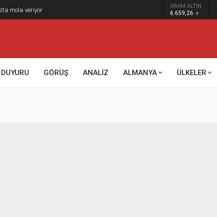
GRAM ALTIN
sta mola veriyor
6.659,26
DUYURU
GÖRÜŞ
ANALİZ
ALMANYA
ÜLKELER