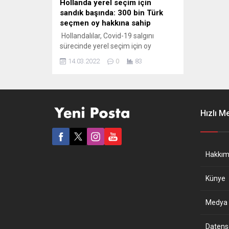
Hollanda yerel seçim için
sandık başında: 300 bin Türk
seçmen oy hakkına sahip
Hollandalılar, Covid-19 salgını
sürecinde yerel seçim için oy
kullanıyor. Seçimlere yerel
14.03.2022
0
83
yönetimlerde görev almak üzere
yüzlerce Türkiye kökenli aday da
katılıyor. Hollanda’da Covid-19
nedeniyle salgının yayılma riskini
azaltmak için 3 gün sürecek yerel
Hızlı M
seçimde oy verme işlemi yerel
saatle 07.30’da başladı. Yerel
yönetimlerin yeni üyelerini
belirlemek için 333 belediyede...
Hakkım
Künye
Medya B
Datensch