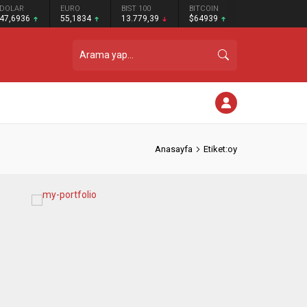
DOLAR
EURO
BIST 100
BITCOIN
47,6936
55,1834
13.779,39
$64939
Anasayfa
Etiket:oy