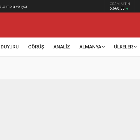
GRAM ALTIN
sta mola veriyor
6.660,55
DUYURU
GÖRÜŞ
ANALİZ
ALMANYA
ÜLKELER