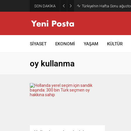
SON DAKİKA
Türkiye’nin Hafta Sonu ağusto
SİYASET
EKONOMİ
YAŞAM
KÜLTÜR
oy kullanma