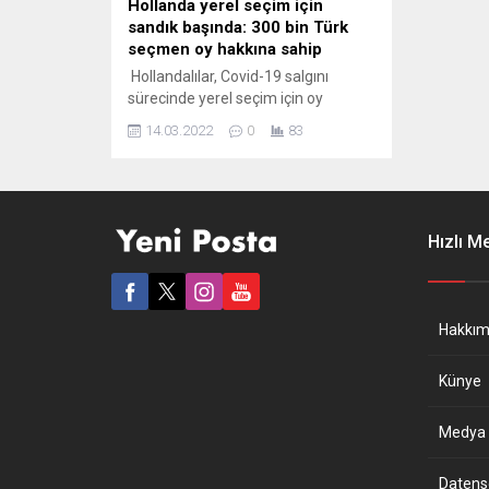
Hollanda yerel seçim için
sandık başında: 300 bin Türk
seçmen oy hakkına sahip
Hollandalılar, Covid-19 salgını
sürecinde yerel seçim için oy
kullanıyor. Seçimlere yerel
14.03.2022
0
83
yönetimlerde görev almak üzere
yüzlerce Türkiye kökenli aday da
katılıyor. Hollanda’da Covid-19
nedeniyle salgının yayılma riskini
azaltmak için 3 gün sürecek yerel
Hızlı M
seçimde oy verme işlemi yerel
saatle 07.30’da başladı. Yerel
yönetimlerin yeni üyelerini
belirlemek için 333 belediyede...
Hakkım
Künye
Medya B
Datensch