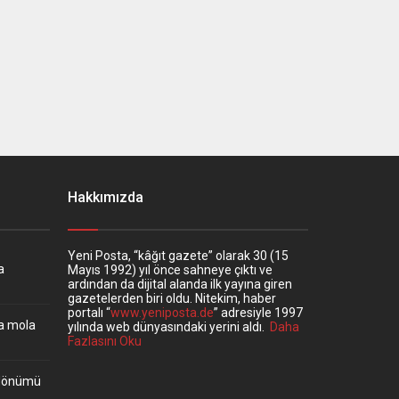
Hakkımızda
Yeni Posta, “kâğıt gazete” olarak 30 (15
a
Mayıs 1992) yıl önce sahneye çıktı ve
ardından da dijital alanda ilk yayına giren
gazetelerden biri oldu. Nitekim, haber
portalı “
www.yeniposta.de
” adresiyle 1997
ta mola
yılında web dünyasındaki yerini aldı.
Daha
Fazlasını Oku
ıldönümü