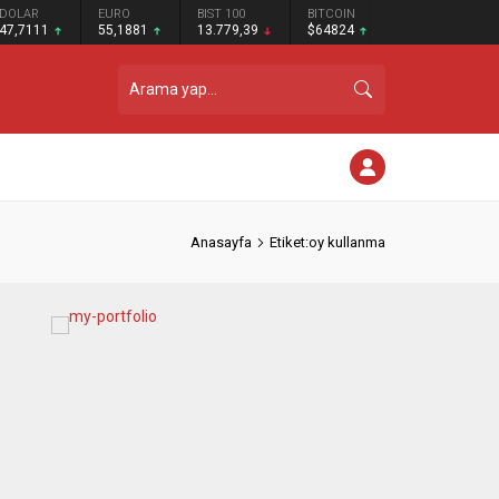
DOLAR
EURO
BIST 100
BITCOIN
47,7111
55,1881
13.779,39
$64824
Anasayfa
Etiket:oy kullanma