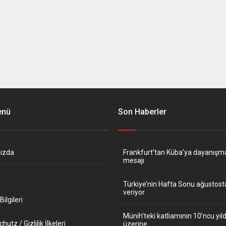
enü
Son Haberler
ızda
Frankfurt’tan Küba’ya dayanışm
mesajı
Türkiye’nin Hafta Sonu ağustos
veriyor
ilgileri
Münih’teki katliamının 10’ncu y
utz / Gizlilik İlkeleri
üzerine