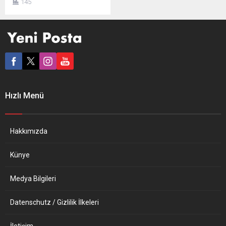
145
cezaevi kiralamayı planlıyor.
Kopenhag’ın kiraladığı
koğuşlara sınırdışı edilmeyi
bekleyenleri göndereceği
belirtiliyor. Danimarka
hükümeti, kendi
hapishanelerindeki 300
tutukluyu Kosova’daki
cezaevlerinde yer kiralayıp
Hızlı Menü
nakletmeyi planlıyor. DW
Türkçe’nin bir haberine göre,
Danimarka Adalet Bakanı
Nick Hækkerup, ülkedeki
Hakkımızda
diğer partilerin
temsilcileriyle görüştükten
Künye
bu konuda Kosova ile
anlaşma...
Medya Bilgileri
Datenschutz / Gizlilik İlkeleri
İletişim