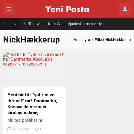
Türkiye’nin Hafta Sonu ağustosta mola veriyor
NickHækkerup
Anasayfa
Etiket:NickHækkerup
Yeni bir tür “yatırım ve
ihracat” mı? Danimarka,
Kosova’da cezaevi
kiralayacakmış
Mülteci politikasını
sertleştiren Danimarka
17.12.2021
0
hükümeti, Kosova’da