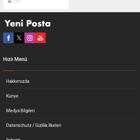
115
cenazesinde, tabutun
üzerine gamalı haç olan
Nazi bayrağının konulması
kamuoyunda tepki yarattı.
İtalyan basınındaki
haberlere göre, başkent
Roma’nın merkezindeki
Prati semtinde Santa Lucia
Kilisesi’nde dün yapılan bir
Hızlı Menü
cenaze töreninin, Nazi
yanlısı aşırı sağcı grup Forza
Nuova mensuplarınca Nazi...
Hakkımızda
Künye
Medya Bilgileri
Datenschutz / Gizlilik İlkeleri
İletişim