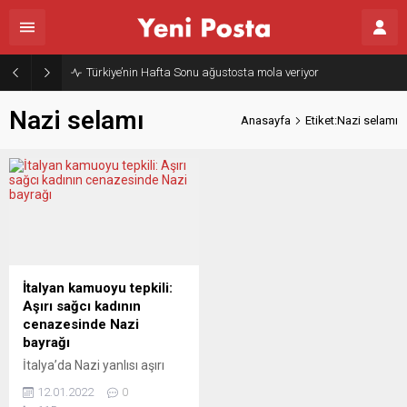
Türkiye’nin Hafta Sonu ağustosta mola veriyor
Nazi selamı
Anasayfa
Etiket:Nazi selamı
İtalyan kamuoyu tepkili:
Aşırı sağcı kadının
cenazesinde Nazi
bayrağı
İtalya’da Nazi yanlısı aşırı
sağcı Forza Nuova partisine
12.01.2022
0
mensup bir kadının