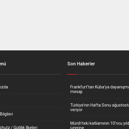
enü
Son Haberler
ızda
Frankfurt’tan Küba’ya dayanışm
mesajı
Türkiye’nin Hafta Sonu ağustos
veriyor
ilgileri
Münih’teki katliamının 10’ncu y
utz / Gizlilik İlkeleri
üzerine