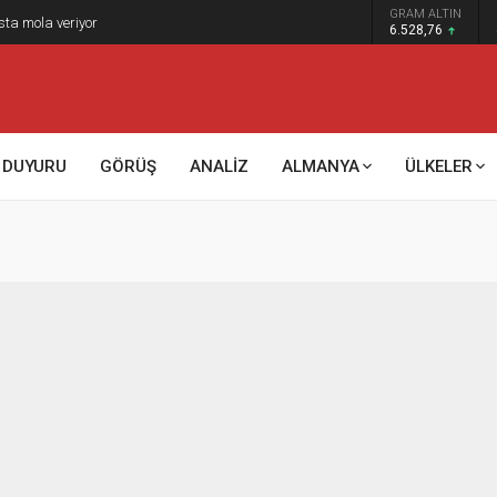
GRAM ALTIN
sta mola veriyor
6.528,76
DUYURU
GÖRÜŞ
ANALİZ
ALMANYA
ÜLKELER