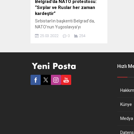
Belgrad’da NATO protestosu:
“Sırplar ve Ruslar her zaman
kardeştir”
Sırbistan’ın başkenti Belgrad’da,
NATO’nun Yugoslavya’yı
bombalamasının 23’üncü yılında
25.03.2022
0
254
NATO karşıtı eylem düzenledi.
Sırbistan’ın başkentinde
düzenlenen protesto, NATO’nun
1999’da hava saldırılarıyla vurulan
Genelkurmay binasının önünde
Hızlı M
yapıldı. Sırbistan bayrakları açılan
protestoda “Kırım Rusya’dır; Kosova
Sırbistan’dır”, “Sırplar ve Ruslar her
zaman kardeştir” sloganları atan
Hakkım
protestocular, Rusya Belgrad
Büyükelçiliğine kadar yürüdü.
Künye
NATO’NUN ESKİ...
Medya B
Datensch