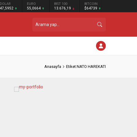
DOLAR
EURO
BIST 100
BITCOIN
47,5952
55,0664
13.676,19
$64739
Anasayfa
Etiket:NATO HAREKATI