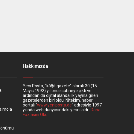
Hakkımızda
Yeni Posta, “kâğıt gazete” olarak 30 (15
a
Mayıs 1992) yıl önce sahneye çıktı ve
ardından da dijital alanda ilk yayına giren
gazetelerden biri oldu. Nitekim, haber
portalı “
www.yeniposta.de
” adresiyle 1997
ta mola
yılında web dünyasındaki yerini aldı.
Daha
Fazlasını Oku
ıldönümü