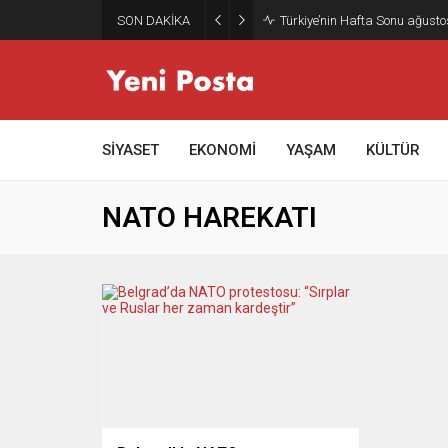
SON DAKİKA
Türkiye’nin Hafta Sonu ağusto
SİYASET
EKONOMİ
YAŞAM
KÜLTÜR
NATO HAREKATI