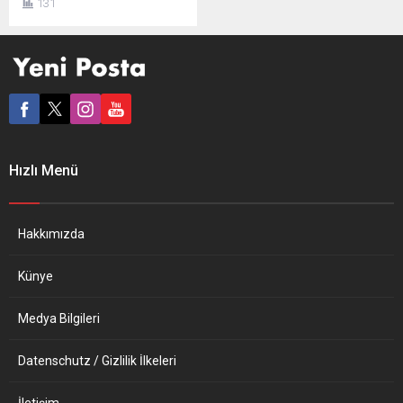
131
Kraliçesi 2. Margrethe
tarafından kraliyet liyakat
ödülü olan “uzun hizmet
madalyasına” layık görüldü.
Çolak, AA muhabirine
yaptığı açıklamada,
madalyayı almaktan
duyduğu memnuniyeti dile
getirerek, aynı iş yerinde 41
Hızlı Menü
yıl hastalık izni bile
kullanmadan çalıştığı için
kraliyet ailesi tarafından...
Hakkımızda
Künye
Medya Bilgileri
Datenschutz / Gizlilik İlkeleri
İletişim