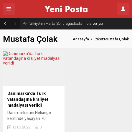
Türkiye’nin Hafta Sonu ağustosta mola veriyor
Mustafa Çolak
Anasayfa
Etiket:Mustafa Çolak
Danimarka’da Türk
vatandaşına kraliyet
madalyası verildi
Danimarka’nın Helsinge
kentinde yaşayan 70
yaşındaki Türk vatandaşı
13.03.2022
0
Mustafa Çolak, Danimarka