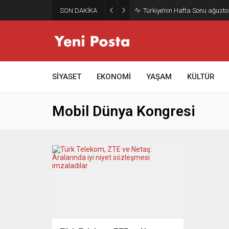
SON DAKİKA
Türkiye’nin Hafta Sonu ağusto
SİYASET
EKONOMİ
YAŞAM
KÜLTÜR
Mobil Dünya Kongresi