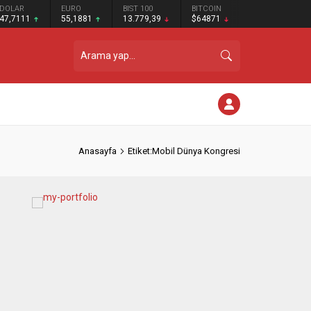
DOLAR
EURO
BIST 100
BITCOIN
47,7111
55,1881
13.779,39
$64871
Anasayfa
Etiket:Mobil Dünya Kongresi