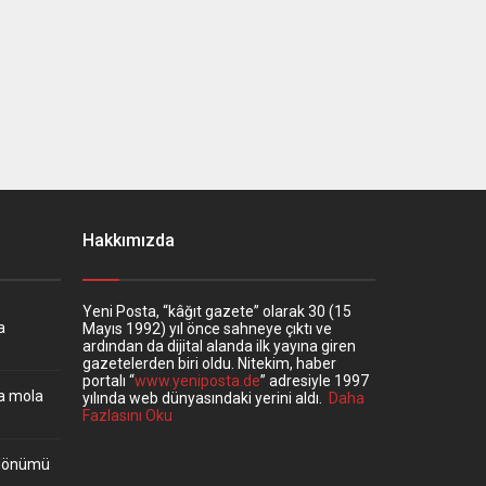
Hakkımızda
Yeni Posta, “kâğıt gazete” olarak 30 (15
a
Mayıs 1992) yıl önce sahneye çıktı ve
ardından da dijital alanda ilk yayına giren
gazetelerden biri oldu. Nitekim, haber
portalı “
www.yeniposta.de
” adresiyle 1997
ta mola
yılında web dünyasındaki yerini aldı.
Daha
Fazlasını Oku
ıldönümü