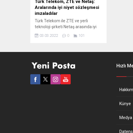
Türk Telekom, ZTE ve Netaş:
Aralarında iyi niyet sözleşmesi
imzaladılar
Türk Telekom ile ZTE ve yerli
teknoloji şirketi Netaş arasında iyi
niyet sözleşmesi imzalandı.
03.03.2022
0
101
İspanya’nın Barselona şehrinde
düzenlenen GSMA Mobil Dünya
Kongresi’nde Türk Telekom, yerli
teknoloji şirketi Netaş ve Netaş’ın
ana hissedarı ZTE arasında
Hızlı M
imzalanan iyi niyet sözleşmesi
(MoU) kapsamında Türk Telekom,
çözüm ortakları ZTE ve Netaş ile
yapay zekâ...
Hakkım
Künye
Medya B
Datensch