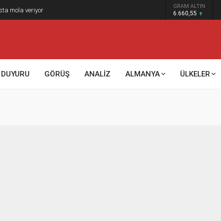
GRAM ALTIN
sta mola veriyor
6.660,55
DUYURU
GÖRÜŞ
ANALİZ
ALMANYA
ÜLKELER