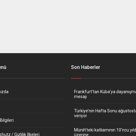
enü
Son Haberler
ızda
Frankfurt’tan Küba’ya dayanışm
mesajı
Türkiye’nin Hafta Sonu ağustos
veriyor
ilgileri
Münih’teki katliamının 10’ncu y
utz / Gizlilik İlkeleri
üzerine