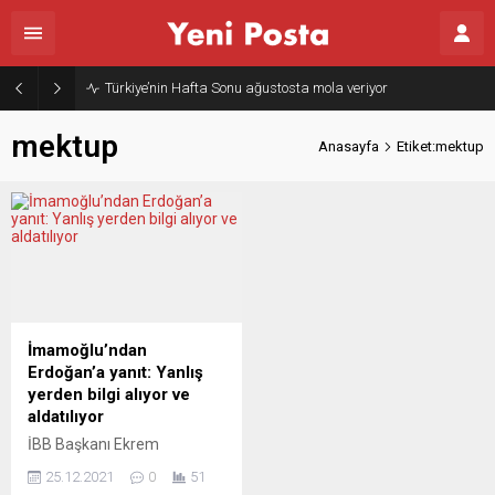
Türkiye’nin Hafta Sonu ağustosta mola veriyor
mektup
Anasayfa
Etiket:mektup
İmamoğlu’ndan
Erdoğan’a yanıt: Yanlış
yerden bilgi alıyor ve
aldatılıyor
İBB Başkanı Ekrem
İmamoğlu, “Bir kısmı terör
25.12.2021
0
51
örgütleriyle iltisaklı olan 45