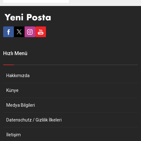
bin kişiyi işe doldurdular”
diyen AKP’li Cumhurbaşkanı
Recep Tayyip Erdoğan’a
yanıt verdi. Bugün sabah
saatlerinde Erdoğan’a
mektup yolladığını belirten
İmamoğlu, “Oradan net,
gerçek bilgileri görebilir”
Hızlı Menü
dedi. İstanbul Büyükşehir
Belediye (İBB) Başkanı
Ekrem İmamoğlu, AKP
Genel Başkanı ve
Hakkımızda
Cumhurbaşkanı...
Künye
Medya Bilgileri
Datenschutz / Gizlilik İlkeleri
İletişim