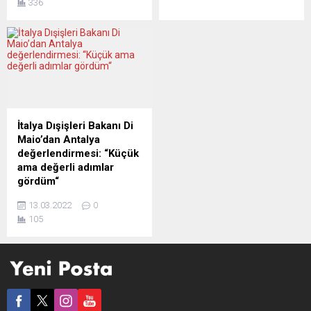
336
giyen Ukraynalı teknik
ardından Rus gazına yönelik
direktör Andriy Shevchenko,
yaptırımların olması halinde
Milano Belediyesi ile
İtalya’nın bunu veto
savaştan kaçan
etmeyeceğini bildirdi.
vatandaşları için destek ve
İtalya, Slovenya ve
dayanışma programı
Hırvatistan’ın oluşturduğu
başlattı. Milano Belediye
üçlü Kuzey Adriyatik ülkeleri
Başkanı Giuseppe Sala ve
buluşması için Zagrep’te
Ukraynalı eski yıldız futbolcu
bulunan Di Maio, burada
İtalya Dışişleri Bakanı Di
Shevchenko, savaştan
Hırvat mevkidaşı Gordan
Maio’dan Antalya
kaçan özellikle de Ukraynalı
Grlic Radman ve Sloven
değerlendirmesi: “Küçük
çocuklara yönelik destek ve
mevkidaşı Anze Logar...
ama değerli adımlar
dayanışma programı
gördüm“
“Ukrayna için hep...
İtalya Dışişleri Bakanı Luigi Di
13.03.2022
0
Maio, Rusya Dışişleri Bakanı
105
Sergey Lavrov ve Ukrayna
Dışişleri Bakanı Dmitro
Kuleba’nın Antalya
Diplomasi Forumu 2022
(ADF) marjında
görüşmelerinin ve yeniden
görüşmek için müsait