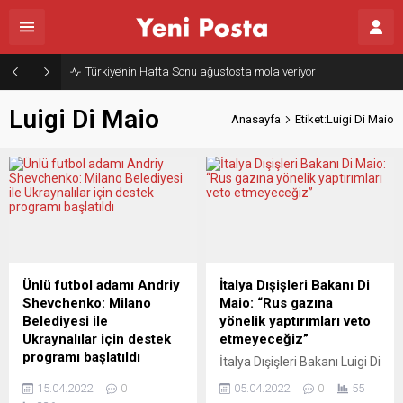
Türkiye’nin Hafta Sonu ağustosta mola veriyor
Luigi Di Maio
Anasayfa
Etiket:Luigi Di Maio
Ünlü futbol adamı Andriy
İtalya Dışişleri Bakanı Di
Shevchenko: Milano
Maio: “Rus gazına
Belediyesi ile
yönelik yaptırımları veto
Ukraynalılar için destek
etmeyeceğiz”
programı başlatıldı
İtalya Dışişleri Bakanı Luigi Di
Futbolculuğu döneminde
Maio, Ukrayna’nın Buça
15.04.2022
0
05.04.2022
0
55
uzun süre Milan forması
kentindeki sivil ölümlerinin