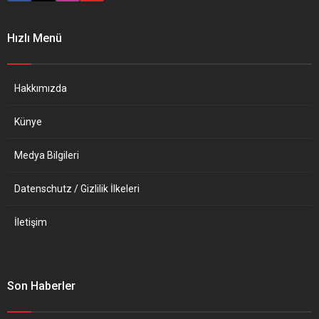
olduklarını bildirmelerinin
“küçük ama değerli adımlar“
Hızlı Menü
olduğunu belirtti. Bakan Di
Maio, ADF’ye katıldıktan
sonra döndüğü Roma’da
ülkenin önde gelen
Hakkımızda
gazeteleri...
Künye
Medya Bilgileri
Datenschutz / Gizlilik İlkeleri
İletişim
Son Haberler