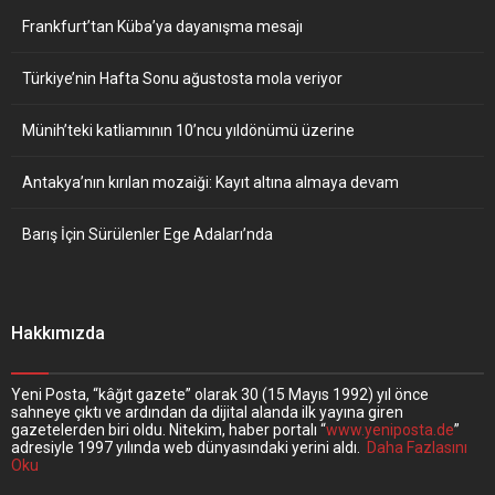
Frankfurt’tan Küba’ya dayanışma mesajı
Türkiye’nin Hafta Sonu ağustosta mola veriyor
Münih’teki katliamının 10’ncu yıldönümü üzerine
Antakya’nın kırılan mozaiği: Kayıt altına almaya devam
Barış İçin Sürülenler Ege Adaları’nda
Hakkımızda
Yeni Posta, “kâğıt gazete” olarak 30 (15 Mayıs 1992) yıl önce
sahneye çıktı ve ardından da dijital alanda ilk yayına giren
gazetelerden biri oldu. Nitekim, haber portalı “
www.yeniposta.de
”
adresiyle 1997 yılında web dünyasındaki yerini aldı.
Daha Fazlasını
Oku