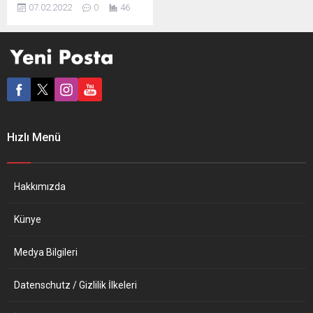
(TRC), Anadolu’dan ve
07.02.2022
0
46
dünyanın farklı yerlerinden
bir araya getirilen kıyafet,
aksesuar ve tekstil
ürünlerinin toplumdaki yeri
ile rolü üzerine araştırmalar
yapılıyor. İslam
coğrafyasından ve
Anadolu’dan birçok eserin
yer aldığı Leiden
Hızlı Menü
Üniversitesine bağlı
merkezde Orta Asya,
Avrupa, Orta Doğu, Afrika ve
Amerika’dan getirilen...
Hakkımızda
Künye
Medya Bilgileri
Datenschutz / Gizlilik İlkeleri