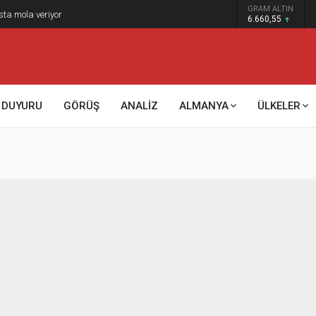
GRAM ALTIN
sta mola veriyor
6.660,55
DUYURU
GÖRÜŞ
ANALİZ
ALMANYA
ÜLKELER