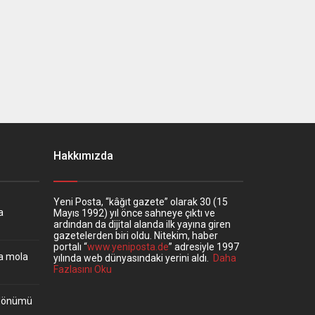
Hakkımızda
Yeni Posta, “kâğıt gazete” olarak 30 (15
a
Mayıs 1992) yıl önce sahneye çıktı ve
ardından da dijital alanda ilk yayına giren
gazetelerden biri oldu. Nitekim, haber
portalı “
www.yeniposta.de
” adresiyle 1997
ta mola
yılında web dünyasındaki yerini aldı.
Daha
Fazlasını Oku
ıldönümü