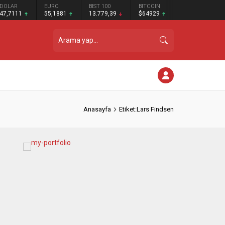
DOLAR
EURO
BIST 100
BITCOIN
47,7111
55,1881
13.779,39
$64929
Anasayfa
Etiket:Lars Findsen