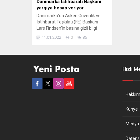
Danimarka İstihbaratı Başkanı
yargıya hesap veriyor
Danimarka’da Askeri Güvenlik ve
İstihbarat Teşkilatı (FE) Başkanı
Lars Findsen’in basına gizli bilgi
sızdırmaktan yargılandığı açıklandı.
11.01.2022
0
85
FE Başkanı Findsen’in Aralık
2021’den bu yana tutuklu olduğu ve
Kopenhag Şehir Mahkemesi’nde
yargılanmaya başladığı belirtildi.
Danimarka devlet televizyonu
Hızlı M
Findsen’in sızdırdığı gizli bilginin,
2021’de 3 ayrı habere konu
olduğunu duyurdu. Basına sızdırılan
bilgi...
Hakkım
Künye
Medya B
Datensch