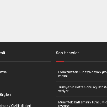
enü
Son Haberler
ızda
Frankfurt’tan Küba’ya dayanışm
mesajı
Türkiye’nin Hafta Sonu ağustos
veriyor
ilgileri
Münih’teki katliamının 10’ncu y
utz / Gizlilik İlkeleri
üzerine