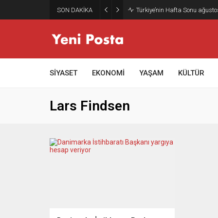
SON DAKİKA
Türkiye’nin Hafta Sonu ağusto
SİYASET
EKONOMİ
YAŞAM
KÜLTÜR
Lars Findsen