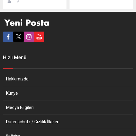
119
altıncısı 9-10 Mayıs’ta
başlayan 5+1 formatındaki
yapılacak. Avrupa Birliği
gayriresmi Kıbrıs konulu
(AB) Komisyonu
konferansa ilişkin, “Genel
sözcülerinden Peter Stano,
Sekreter gerçekçi. Bu onun
“Suriye ve Bölgenin
iyi bildiği bir konu. Daha önce
Geleceğinin Desteklenmesi
müzakerelere de katılmıştı”
Konferansı” başlıklı 6’ncı
dedi. BM öncülüğünde,
Brüksel Konferansı’nın 9-10
Kıbrıslı taraflar ve garantör
Mayıs’ta düzenleneceğini
ülkeler Türkiye, Yunanistan
Hızlı Menü
duyurdu. Stano, toplantıya
ve İngiltere’nin de katılımıyla
hükümetler, uluslararası ve
5+1 formatındaki
bölgesel organizasyonlar ile
gayriresmi...
sivil toplum temsilcilerinin
Hakkımızda
katılacağını bildirdi.
Toplantının uluslararası
Künye
camianın Suriye...
Medya Bilgileri
Datenschutz / Gizlilik İlkeleri
İletişim