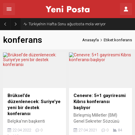
Türkiye’nin Hafta Sonu ağustosta mola veriyor
konferans
Anasayfa
Etiket:konferans
Brüksel’de
Cenevre: 5+1 gayriresmi
düzenlenecek: Suriye’ye
Kıbrıs konferansı
yeni bir destek
başlıyor
konferansı
Birleşmiş Milletler (BM)
Belçika’nın başkenti
Genel Sekreter Sözcüsü
Brüksel’de, Suriye’ye destek
Stephane Dujarric,
22.04.2022
0
27.04.2021
0
84
konulu konferansların
İsviçre’nin Cenevre kentinde