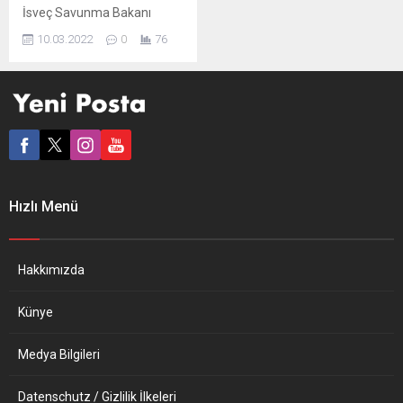
İsveç Savunma Bakanı
Peter Hultqvist, savunma
10.03.2022
0
76
bakanı olduğu sürece
ülkesinin NATO’ya
katılmayacağını söyledi.
Ülkesinin devlet televizyonu
SVT’de, haber programı “30
dakika”ya açıklamalarda
bulunan Hultqvist, geçen
sene kasım ayında sarf
ettiği “Ben savunma bakanı
Hızlı Menü
olduğum sürece İsveç asla
NATO üyesi olmayacak”
sözünü hatırlatarak, “Aynı
düşüncedeyim, aynı sözü
Hakkımızda
‘asla’ kelimesini
kullanmadan...
Künye
Medya Bilgileri
Datenschutz / Gizlilik İlkeleri