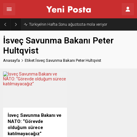
Türkiye’nin Hafta Sonu ağustosta mola veriyor
İsveç Savunma Bakanı Peter
Hultqvist
Anasayfa
Etiket:İsveç Savunma Bakanı Peter Hultqvist
İsveç Savunma Bakanı ve
NATO: “Görevde
olduğum sürece
katılmayacağız”