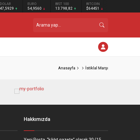
DOLAR
EURO
BIST 100
BITCOIN
47,5929
54,9560
13.798,82
$64451
Anasayfa
İstiklal Marşı
Hakkımızda
Yeni Posta, “kâğıt gazete” olarak 30 (15