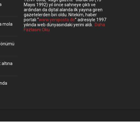
a
Mayıs 1992) yıl önce sahneye çıktı ve
ardından da dijital alanda ilk yayına giren
gazetelerden biri oldu. Nitekim, haber
portalı “
www.yeniposta.de
” adresiyle 1997
ta mola
yılında web dünyasındaki yerini aldı.
Daha
Fazlasını Oku
ıldönümü
 altına
’nda