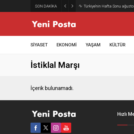
SON DAKİKA
Türkiye’nin Hafta Sonu ağusto
SİYASET
EKONOMİ
YAŞAM
KÜLTÜR
İstiklal Marşı
İçerik bulunamadı.
Hızlı M