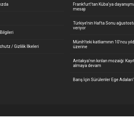
ızda
Frankfurt’tan Küba’ya dayanışm
mesajı
Türkiye’nin Hafta Sonu ağustos
veriyor
ilgileri
Münih’teki katliamının 10’ncu y
utz / Gizlilik İlkeleri
üzerine
Antakya’nın kırılan mozaiği: Kayıt
almaya devam
Barış İçin Sürülenler Ege Adaları