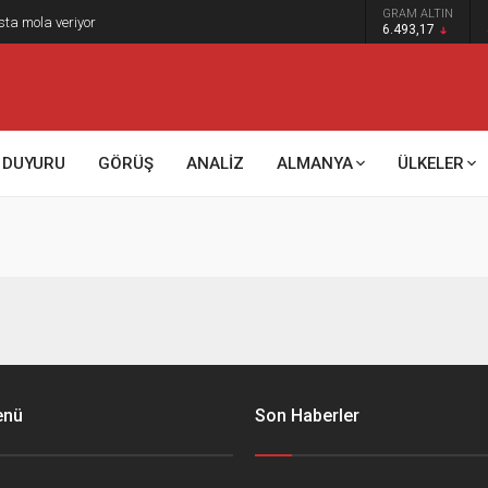
GRAM ALTIN
sta mola veriyor
6.493,17
DUYURU
GÖRÜŞ
ANALİZ
ALMANYA
ÜLKELER
enü
Son Haberler