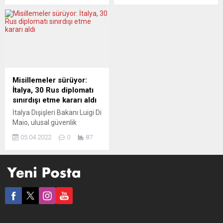
Rusya’nın kendisine zarar
yasağı getirdi. İngiltere
vermeyi sürdürdüğünü
Savunma Bakanı ile Dışişleri
belirtti. Dışişleri Bakanı
Bakanı da yaptırım
Baerbock, Rusya’nın 40
kapsamına alındı. Rusya
Alman diplomatı ülkeden
Savunma Bakanlığı, Batılı
sınır dışı etme kararına ilişkin
ülkelerin
yazılı açıklamada bulundu.
yaptırımlarına misilleme
Rusya’dan bu adımı
olarak, aralarında İngiltere
Misillemeler sürüyor:
beklediklerini, ancak bunun
Başbakanı Boris Johnson’un
İtalya, 30 Rus diplomatı
hiçbir şekilde haklı
da olduğu üst düzey 13
sınırdışı etme kararı aldı
olmadığını aktaran
İngiliz yetkiliye, Rusya’ya
İtalya Dışişleri Bakanı Luigi Di
Annalena Baerbock, “Üç...
giriş yasağı kararı alındığını...
Maio, ulusal güvenlik
gerekçesiyle 30 Rus
05.04.2022
0
87
diplomatı sınır dışı etme
kararı aldıklarını açıkladı.
Almanya’nın başkenti
Berlin’de düzenlenen
“Moldova’ya destek
toplantısı” öncesinde İtalyan
gazetecilere açıklamalarda
bulunan Di Maio, Dışişleri
Bakanlığı Genel Sekreteri