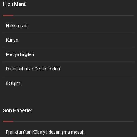
Hızlı Menü
Ettore Sequi’nin bu sabah
Rusya’nın Roma Büyükelçisi
Sergey Razov’u bakanlığa
çağırarak, İtalya’da görev...
Hakkımızda
Künye
Medya Bilgileri
Datenschutz / Gizlilik İlkeleri
İletişim
Son Haberler
Frankfurt’tan Küba’ya dayanışma mesajı