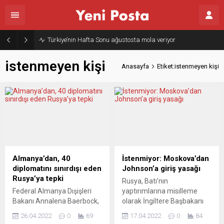
Türkiye’nin Hafta Sonu ağustosta mola veriyor
istenmeyen kişi
Anasayfa
Etiket:istenmeyen kişi
Almanya’dan, 40
İstenmiyor: Moskova’dan
diplomatını sınırdışı eden
Johnson’a giriş yasağı
Rusya’ya tepki
Rusya, Batı’nın
Federal Almanya Dışişleri
yaptırımlarına misilleme
Bakanı Annalena Baerbock,
olarak İngiltere Başbakanı
40 Alman diplomatı
Johnson’u “istenmeyen kişi”
26.04.2022
0
69
17.04.2022
0
84
istenmeyen kişi ilan eden
ilan ederek Rusya’ya giriş