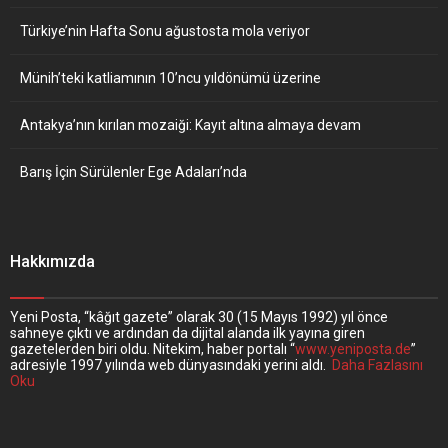
Türkiye’nin Hafta Sonu ağustosta mola veriyor
Münih’teki katliamının 10’ncu yıldönümü üzerine
Antakya’nın kırılan mozaiği: Kayıt altına almaya devam
Barış İçin Sürülenler Ege Adaları’nda
Hakkımızda
Yeni Posta, “kâğıt gazete” olarak 30 (15 Mayıs 1992) yıl önce
sahneye çıktı ve ardından da dijital alanda ilk yayına giren
gazetelerden biri oldu. Nitekim, haber portalı “
www.yeniposta.de
”
adresiyle 1997 yılında web dünyasındaki yerini aldı.
Daha Fazlasını
Oku